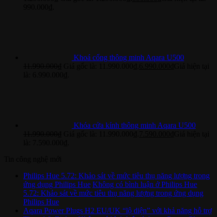
990.000₫.
Khoá cổng thông minh Aqara U500
11.990.000
₫
Giá gốc là: 11.990.000₫.
6.990.000
₫
Giá hiện tại
là: 6.990.000₫.
Khóa cửa kính thông minh Aqara U500
11.990.000
₫
Giá gốc là: 11.990.000₫.
7.590.000
₫
Giá hiện tại
là: 7.590.000₫.
Tin công nghệ mới
Philips Hue 5.72: Khảo sát về mức tiêu thụ năng lượng trong
ứng dụng Philips Hue
Không có bình luận
ở Philips Hue
5.72: Khảo sát về mức tiêu thụ năng lượng trong ứng dụng
Philips Hue
Aqara Power Plugs H2 EU/UK “lộ diện” với khả năng hỗ trợ