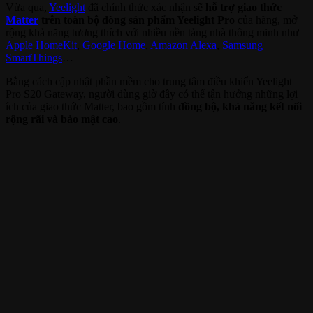
Vừa qua,
Yeelight
đã chính thức xác nhận sẽ
hỗ trợ giao thức
Matter
trên toàn bộ dòng sản phẩm Yeelight Pro
của hãng, mở
rộng khả năng tương thích với nhiều nền tảng nhà thông minh như
Apple HomeKit
,
Google Home
,
Amazon Alexa
,
Samsung
SmartThings
…
Bằng cách cập nhật phần mềm cho trung tâm điều khiển Yeelight
Pro S20 Gateway, người dùng giờ đây có thể tận hưởng những lợi
ích của giao thức Matter, bao gồm tính
đồng bộ, khả năng kết nối
rộng rãi và bảo mật cao
.