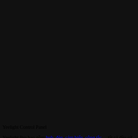
Yeelight Control Panel
Yeelight Pro bao gồm
hub
,
đèn
,
cảm biến
,
công tắc
… tất cả đều sử