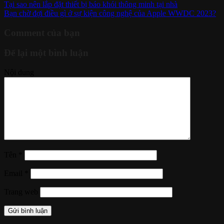
Tại sao nên lắp đặt thiết bị báo khói thông minh tại nhà
Bạn chờ đợi điều gì ở sự kiện công nghệ của Apple WWDC 2023?
Comment của bạn
Để lại một bình luận
Nội dung
Tên
*
Email
*
Trang web