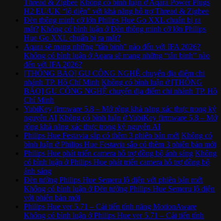
Thread & Zigbee
Không có bình luận
ở Aqara Power Plugs
H2 EU/UK “lộ diện” với khả năng hỗ trợ Thread & Zigbee
Đèn thông minh cỡ lớn Philips Hue Go XXL chuẩn bị ra
mắt?
Không có bình luận
ở Đèn thông minh cỡ lớn Philips
Hue Go XXL chuẩn bị ra mắt?
Aqara sẽ mang những “tân binh” nào đến với IFA 2026?
Không có bình luận
ở Aqara sẽ mang những “tân binh” nào
đến với IFA 2026?
[THÔNG BÁO] GU CÔNG NGHỆ chuyển địa điểm chi
nhánh TP. Hồ Chí Minh
Không có bình luận
ở [THÔNG
BÁO] GU CÔNG NGHỆ chuyển địa điểm chi nhánh TP. Hồ
Chí Minh
YubiKey firmware 5.8 – Mở rộng khả năng xác thực trong kỷ
nguyên AI
Không có bình luận
ở YubiKey firmware 5.8 – Mở
rộng khả năng xác thực trong kỷ nguyên AI
Philips Hue Festavia sắp có thêm 3 phiên bản mới
Không có
bình luận
ở Philips Hue Festavia sắp có thêm 3 phiên bản mới
Philips Hue phát triển camera hỗ trợ đồng bộ ánh sáng
Không
có bình luận
ở Philips Hue phát triển camera hỗ trợ đồng bộ
ánh sáng
Đèn tường Philips Hue Semeru lộ diện với phiên bản mới
Không có bình luận
ở Đèn tường Philips Hue Semeru lộ diện
với phiên bản mới
Philips Hue ver 5.71 – Cải tiến tính năng MotionAware
Không có bình luận
ở Philips Hue ver 5.71 – Cải tiến tính