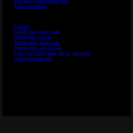
Đèn thông minh Philips WiZ
Khóa cửa Philips
HỖ TRỢ KHÁCH HÀNG
Liên hệ
Lắp đặt Nhà thông minh
Hướng dẫn sử dụng
Phương thức thanh toán
Phương thức vận chuyển
Chính sách kiểm hàng
,
đổi trả
,
bảo hành
Chính sách bảo mật