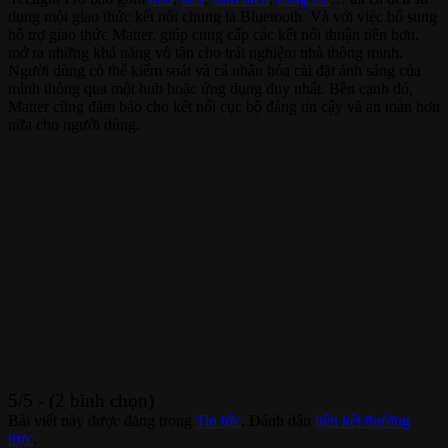
dụng một giao thức kết nối chung là Bluetooth. Và với việc bổ sung
hỗ trợ giao thức Matter, giúp cung cấp các kết nối thuận tiện hơn,
mở ra những khả năng vô tận cho trải nghiệm nhà thông minh.
Người dùng có thể kiểm soát và cá nhân hóa cài đặt ánh sáng của
mình thông qua một hub hoặc ứng dụng duy nhất. Bên cạnh đó,
Matter cũng đảm bảo cho kết nối cục bộ đáng tin cậy và an toàn hơn
nữa cho người dùng.
5/5 - (2 bình chọn)
Bài viết này được đăng trong
Tin tức
. Đánh dấu
liên kết thường
trực
.