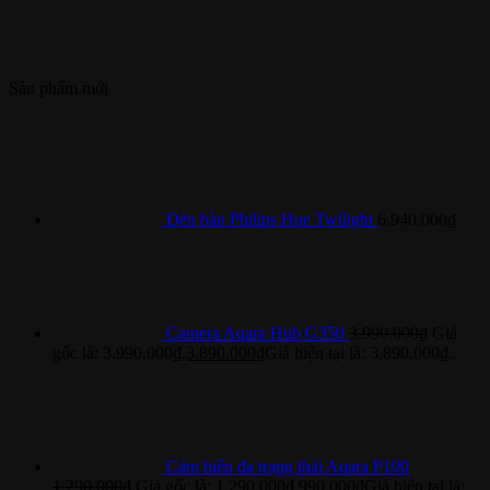
Sản phẩm mới
Đèn bàn Philips Hue Twilight
6.940.000
₫
Camera Aqara Hub G350
3.990.000
₫
Giá
gốc là: 3.990.000₫.
3.890.000
₫
Giá hiện tại là: 3.890.000₫.
Cảm biến đa trạng thái Aqara P100
1.290.000
₫
Giá gốc là: 1.290.000₫.
990.000
₫
Giá hiện tại là: