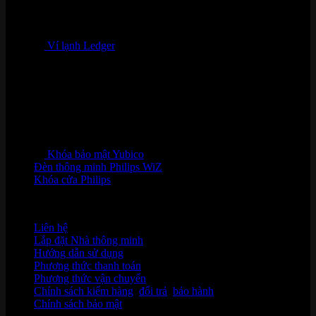
Ví lạnh Ledger
Khóa bảo mật Yubico
Đèn thông minh Philips WiZ
Khóa cửa Philips
HỖ TRỢ KHÁCH HÀNG
Liên hệ
Lắp đặt Nhà thông minh
Hướng dẫn sử dụng
Phương thức thanh toán
Phương thức vận chuyển
Chính sách kiểm hàng
,
đổi trả
,
bảo hành
Chính sách bảo mật