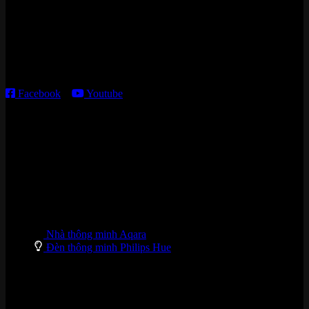
Kho giao HCM
:
179 Nguyễn Cư Trinh, P. Cầu Ông Lãnh, TP. HCM
Thời gian làm việc:
T2 – T6: 8h30 – 12h00; 13h30 – 18h00
T7 – CN: 8h30 – 12h00; 13h30 – 16h00
Facebook
–
Youtube
DANH MỤC SẢN PHẨM
Nhà thông minh Aqara
Đèn thông minh Philips Hue