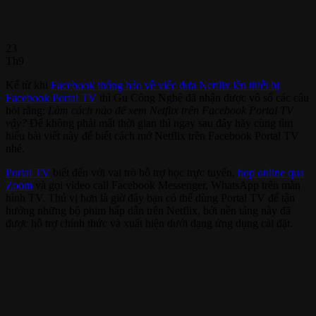
23
Th9
Kể từ khi
Facebook thông báo về việc đưa Netflix lên thiết bị
Facebook Portal TV
thì Gu Công Nghệ đã nhận được vô số các câu
hỏi rằng:
Làm cách nào để xem Netflix trên Facebook Portal TV
vậy?
Để không phải mất thời gian thì ngay sau đây hãy cùng tìm
hiểu bài viết này để biết cách mở Netflix trên Facebook Portal TV
nhé.
Portal TV
biết đến với vai trò hỗ trợ học trực tuyến,
họp online qua
Zoom
và gọi video call Facebook Messenger, WhatsApp trên màn
hình TV. Thú vị hơn là giờ đây bạn có thể dùng Portal TV để tận
hưởng những bộ phim hấp dẫn trên Netflix, bởi nền tảng này đã
được hỗ trợ chính thức và xuất hiện dưới dạng ứng dụng cài đặt.