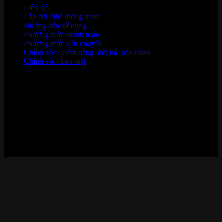
Liên hệ
Lắp đặt Nhà thông minh
Hướng dẫn sử dụng
Phương thức thanh toán
Phương thức vận chuyển
Chính sách kiểm hàng
,
đổi trả
,
bảo hành
Chính sách bảo mật