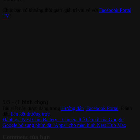
Chúc bạn có khoảng thời gian giải trí vui vẻ với
Facebook Portal
TV
!
5/5 - (1 bình chọn)
Bài viết này được đăng trong
Hướng dẫn
,
Facebook Portal
. Đánh
dấu
liên kết thường trực
.
Đánh giá Nest Cam Battery – Camera thế hệ mới của Google
Google bổ sung phím tắt “Apps” cho màn hình Nest Hub Max
Comment của bạn