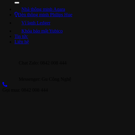
Nhà thông minh Aqara
Đèn thông minh Philips Hue
Ví lạnh Ledger
Khóa bảo mật Yubico
Tin tức
Liên hệ
Chat Zalo: 0842 008 444
Messenger: Gu Công Nghệ
Gọi mua: 0842 008 444