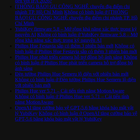
đến với IFA 2026?
[THÔNG BÁO] GU CÔNG NGHỆ chuyển địa điểm chi
nhánh TP. Hồ Chí Minh
Không có bình luận
ở [THÔNG
BÁO] GU CÔNG NGHỆ chuyển địa điểm chi nhánh TP. Hồ
Chí Minh
YubiKey firmware 5.8 – Mở rộng khả năng xác thực trong kỷ
nguyên AI
Không có bình luận
ở YubiKey firmware 5.8 – Mở
rộng khả năng xác thực trong kỷ nguyên AI
Philips Hue Festavia sắp có thêm 3 phiên bản mới
Không có
bình luận
ở Philips Hue Festavia sắp có thêm 3 phiên bản mới
Philips Hue phát triển camera hỗ trợ đồng bộ ánh sáng
Không
có bình luận
ở Philips Hue phát triển camera hỗ trợ đồng bộ
ánh sáng
Đèn tường Philips Hue Semeru lộ diện với phiên bản mới
Không có bình luận
ở Đèn tường Philips Hue Semeru lộ diện
với phiên bản mới
Philips Hue ver 5.71 – Cải tiến tính năng MotionAware
Không có bình luận
ở Philips Hue ver 5.71 – Cải tiến tính
năng MotionAware
OpenAI tăng cường bảo vệ GPT-5.6 bằng khóa bảo mật vật
lý YubiKey
Không có bình luận
ở OpenAI tăng cường bảo vệ
GPT-5.6 bằng khóa bảo mật vật lý YubiKey