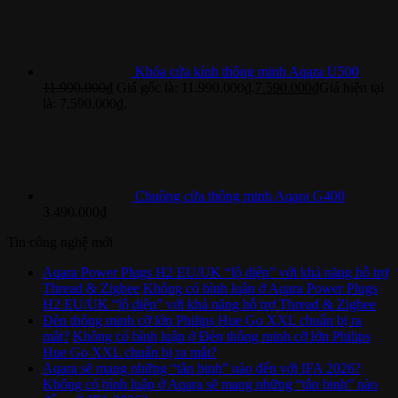
Khóa cửa kính thông minh Aqara U500
11.990.000
₫
Giá gốc là: 11.990.000₫.
7.590.000
₫
Giá hiện tại
là: 7.590.000₫.
Chuông cửa thông minh Aqara G400
3.490.000
₫
Tin công nghệ mới
Aqara Power Plugs H2 EU/UK “lộ diện” với khả năng hỗ trợ
Thread & Zigbee
Không có bình luận
ở Aqara Power Plugs
H2 EU/UK “lộ diện” với khả năng hỗ trợ Thread & Zigbee
Đèn thông minh cỡ lớn Philips Hue Go XXL chuẩn bị ra
mắt?
Không có bình luận
ở Đèn thông minh cỡ lớn Philips
Hue Go XXL chuẩn bị ra mắt?
Aqara sẽ mang những “tân binh” nào đến với IFA 2026?
Không có bình luận
ở Aqara sẽ mang những “tân binh” nào