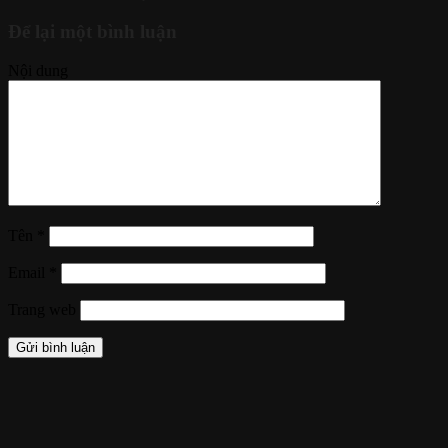
Để lại một bình luận
Nội dung
Tên
*
Email
*
Trang web