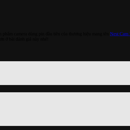
ản phẩm camera dùng pin đầu tiên của thương hiệu mang tên
Nest Cam 
n ở bài đánh giá này nhé!