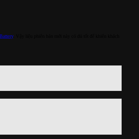
Battery
. Vậy liệu phiên bản mới này có đủ tốt để khiến khách