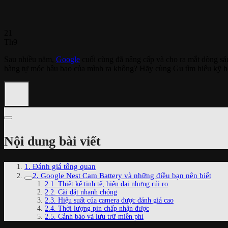
21
Th9
Sau nhiều năm,
Google
cuối cùng đã nâng cấp và cho ra mắt dòng s
hàng tự móc hầu bao của mình ra không? Hãy cùng Gu tìm hiểu kỹ hơ
Nội dung bài viết
1. Đánh giá tổng quan
2. Google Nest Cam Battery và những điều bạn nên biết
2.1. Thiết kế tinh tế, hiện đại nhưng rủi ro
2.2. Cài đặt nhanh chóng
2.3. Hiệu suất của camera được đánh giá cao
2.4. Thời lượng pin chấp nhận được
2.5. Cảnh báo và lưu trữ miễn phí