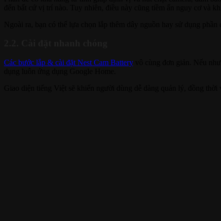
đến bất cứ vị trí nào. Tuy nhiên, điều này cũng tiềm ẩn nguy cơ và k
Ngoài ra, bạn có thể lựa chọn lắp thêm dây nguồn hay sử dụng phần 
2.2. Cài đặt nhanh chóng
Các bước lắp & cài đặt Nest Cam Battery
vô cùng đơn giản. Nếu như 
dụng luôn ứng dụng Google Home.
Giao diện tiếng Việt sẽ khiến người dùng dễ dàng quản lý, đồng thời