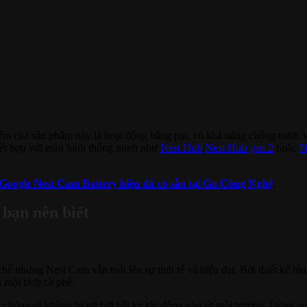
iểm của sản phẩm này là hoạt động bằng pin, có khả năng chống nước v
 kết hợp với màn hình thông minh như
Nest Hub
/
Nest Hub gen 2
hoặc
N
Google Nest Cam Battery hiện đã có sẵn tại Gu Công Nghệ
.
 bạn nên biết
chế nhưng Nest Cam vẫn toát lên sự tinh tế và hiện đại. Bởi thiết kế 
 một tách cà phê.
o chúng sẽ không bị rơi bởi bất kỳ tác động nào từ môi trường. Đồng n