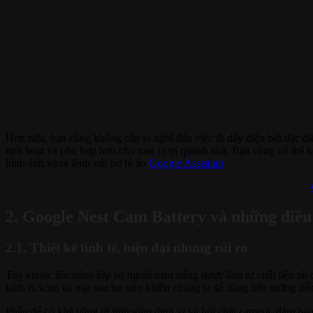
Hơn nữa, bạn cũng không cần lo nghĩ đến việc đi dây điện bởi đặc đ
linh hoạt và phù hợp hơn cho mọi vị trí quanh nhà. Bạn cũng có thể
hình ảnh và ra lệnh với trợ lý ảo
Google Assistant
.
2. Google Nest Cam Battery và những điều
2.1. Thiết kế tinh tế, hiện đại nhưng rủi ro
Tuy khoác lên mình lớp vỏ ngoài màu trắng được làm từ chất liệu tái 
kính 8,3cm) và mặt sau bo tròn khiến chúng ta dễ dàng liên tưởng đến
Phần đế có khả năng từ tính giúp định vị và hút chặt camera, đảm bả