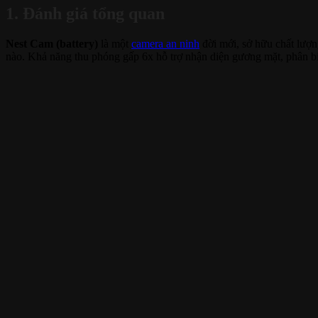
1. Đánh giá tổng quan
Nest Cam (battery)
là một
camera an ninh
đời mới, sở hữu chất lượn
nào. Khả năng thu phóng gấp 6x hỗ trợ nhận diện gương mặt, phân biệ