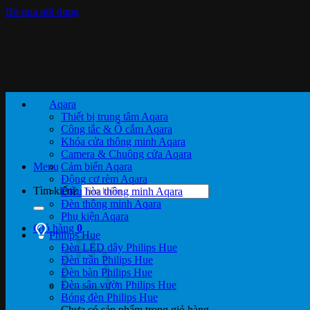
Bỏ qua nội dung
Aqara
Thiết bị trung tâm Aqara
Công tắc & Ổ cắm Aqara
Khóa cửa thông minh Aqara
Camera & Chuông cửa Aqara
Menu
Cảm biến Aqara
Động cơ rèm Aqara
Tìm kiếm:
Điều hòa thông minh Aqara
Đèn thông minh Aqara
Phụ kiện Aqara
Giỏ hàng
0
Philips Hue
Đèn LED dây Philips Hue
Đèn trần Philips Hue
Đèn bàn Philips Hue
Đèn sân vườn Philips Hue
Bóng đèn Philips Hue
Chưa có sản phẩm trong giỏ hàng.