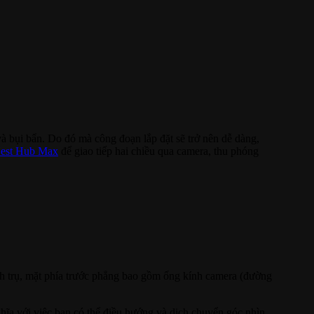
à bụi bẩn. Do đó mà công đoạn lắp đặt sẽ trở nên dễ dàng,
est Hub Max
để giao tiếp hai chiều qua camera, thu phóng
hình trụ, mặt phía trước phẳng bao gồm ống kính camera (đường
ghĩa với việc bạn có thể điều hướng và dịch chuyển góc nhìn