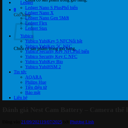
Ledger
Ledger Nano S Plus
0
Ledger Nano X
Giỏ hàng
Ledger Nano Gen 5
Ledger Flex
Ledger Stax
Yubico
Yubico YubiKey 5 NFC
Yubico YubiKey 5C NFC
Chưa có sản phẩm trong giỏ hàng.
Yubico Security Key NFC
Yubico Security Key C NFC
Yubico YubiKey Bio
Yubico YubiHSM 2
Tin tức
AQARA
Philips Hue
Tiền điện tử
Bảo mật
Liên hệ
Đánh giá Nest Cam Battery – Camera thế 
Đăng vào
21/09/2021
19/07/2025
bởi
Phương Linh