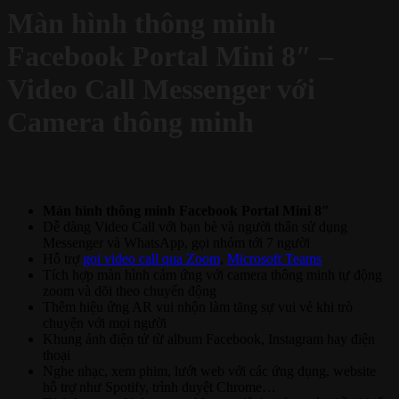
Màn hình thông minh
Facebook Portal Mini 8″ –
Video Call Messenger với
Camera thông minh
Màn hình thông minh Facebook Portal Mini 8″
Dễ dàng Video Call với bạn bè và người thân sử dụng
Messenger và WhatsApp, gọi nhóm tới 7 người
Hỗ trợ
gọi video call qua Zoom
,
Microsoft Teams
Tích hợp màn hình cảm ứng với camera thông minh tự động
zoom và dõi theo chuyển động
Thêm hiệu ứng AR vui nhộn làm tăng sự vui vẻ khi trò
chuyện với mọi người
Khung ảnh điện tử từ album Facebook, Instagram hay điện
thoại
Nghe nhạc, xem phim, lướt web với các ứng dụng, website
hỗ trợ như Spotify, trình duyệt Chrome…