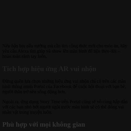
Nếu bận bịu nấu nướng mà cần tìm công thức mới cho món ăn, hãy
yêu cầu Alexa tìm giúp và show lên màn hình để tiện theo dõi –
hoàn toàn rảnh tay luôn.
Tích hợp hiệu ứng AR vui nhộn
Đừng quên lựa chọn những hiệu ứng vui nhộn chỉ có trên các màn
hình thông minh Portal của Facebook để cuộc hội thoại với bạn bè,
người thân trở nên sống động hơn.
Ngoài ra, ứng dụng Story Time trên Portal cũng sẽ vô cùng hấp dẫn
với các bạn nhỏ bởi người ngồi trước màn hình sẽ có thể đóng vai
nhân vật trong truyện luôn.
Phù hợp với mọi không gian