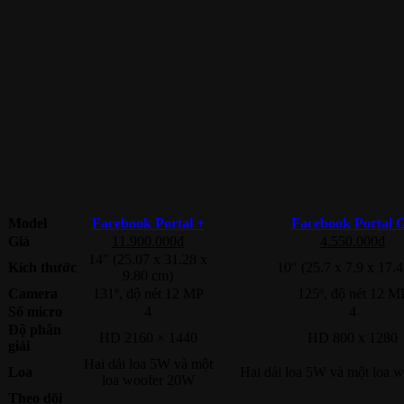
Model
Facebook Portal +
Facebook Portal 
Giá
11.900.000
₫
4.550.000
₫
14″ (25.07 x 31.28 x
Kích thước
10″ (25.7 x 7.9 x 17.
9.80 cm)
Camera
131º, độ nét 12 MP
125º, độ nét 12 M
Số micro
4
4
Độ phân
HD 2160 × 1440
HD 800 x 1280
giải
Hai dải loa 5W và một
Loa
Hai dải loa 5W và một loa 
loa woofer 20W
Theo dõi