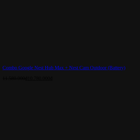
Combo Google Nest Hub Max + Nest Cam Outdoor (Battery)
11.580.000
₫
10.780.000
₫