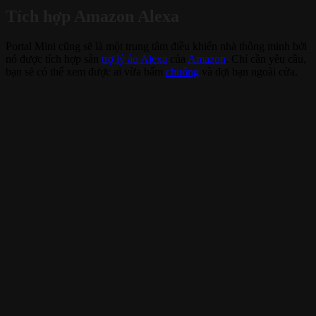
Tích hợp Amazon Alexa
Portal Mini cũng sẽ là một trung tâm điều khiển nhà thông minh bởi
nó được tích hợp sẵn
trợ lý ảo Alexa
của
Amazon
. Chỉ cần yêu cầu,
bạn sẽ có thể xem được ai vừa bấm
chuông
và đợi bạn ngoài cửa.