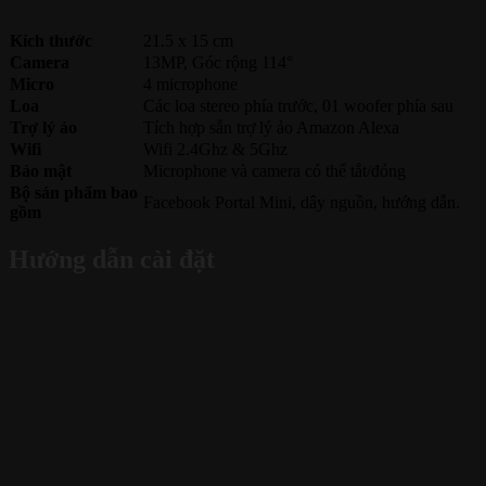
Kích thước
21.5 x 15 cm
Camera
13MP, Góc rộng 114°
Micro
4 microphone
Loa
Các loa stereo phía trước, 01 woofer phía sau
Trợ lý ảo
Tích hợp sẵn trợ lý ảo Amazon Alexa
Wifi
Wifi 2.4Ghz & 5Ghz
Bảo mật
Microphone và camera có thể tắt/đóng
Bộ sản phẩm bao
Facebook Portal Mini, dây nguồn, hướng dẫn.
gồm
Hướng dẫn cài đặt