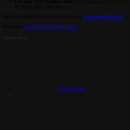
Tích hợp trợ lý Amazon Alexa
ra lệnh gióng nói, điều khiển
nhà thông minh, nghe nhạc…
Sản phẩm ngừng kinh doanh, thay thế bằng
Facebook Portal 10″
.
Danh mục:
Loa & Màn hình thông minh
Tương thích
Google Home