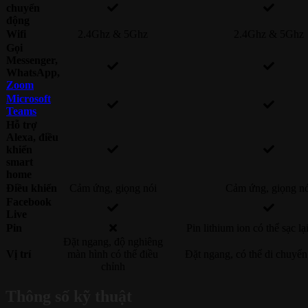
chuyển
động
Wifi
2.4Ghz & 5Ghz
2.4Ghz & 5Ghz
Gọi
Messenger,
WhatsApp,
Zoom
Microsoft
Teams
Hỗ trợ
Alexa, điều
khiển
smart
home
Điều khiển
Cảm ứng, giọng nói
Cảm ứng, giọng nó
Facebook
Live
Pin
Pin lithium ion có thể sạc l
Đặt ngang, độ nghiêng
Vị trí
màn hình có thể điều
Đặt ngang, có thể di chuyển
chỉnh
Thông số kỹ thuật