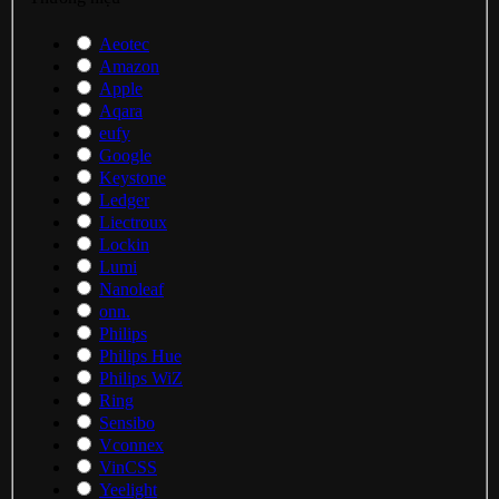
Aeotec
Amazon
Apple
Aqara
eufy
Google
Keystone
Ledger
Liectroux
Lockin
Lumi
Nanoleaf
onn.
Philips
Philips Hue
Philips WiZ
Ring
Sensibo
Vconnex
VinCSS
Yeelight