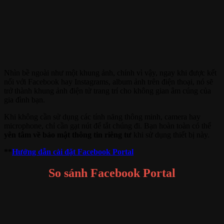
Nhìn bề ngoài như một khung ảnh, chính vì vậy, ngay khi được kết
nối với Facebook hay Instagrams, album ảnh trên điện thoại, nó sẽ
trở thành khung ảnh điện tử trang trí cho không gian âm cúng của
gia đình bạn.
Khi không cần sử dụng các tính năng thông minh, camera hay
microphone, chỉ cần gạt nút để tắt chúng đi. Bạn hoàn toàn có thể
yên tâm về bảo mật thông tin riêng tư
khi sử dụng thiết bị này.
**
Hướng dẫn cài đặt Facebook Portal
So sánh Facebook Portal