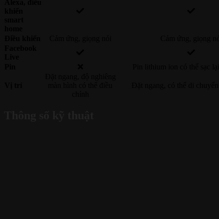
Alexa, điều
khiển
smart
home
Điều khiển
Cảm ứng, giọng nói
Cảm ứng, giọng nó
Facebook
Live
Pin
Pin lithium ion có thể sạc l
Đặt ngang, độ nghiêng
Vị trí
màn hình có thể điều
Đặt ngang, có thể di chuyển
chỉnh
Thông số kỹ thuật