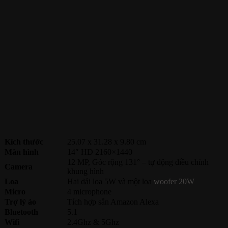
Kích thước
25.07 x 31.28 x 9.80 cm
Màn hình
14″ HD 2160×1440
12 MP, Góc rộng 131° – tự động điều chỉnh
Camera
khung hình
Loa
Hai dải loa 5W và một loa
woofer 20W
Micro
4 microphone
Trợ lý ảo
Tích hợp sẵn Amazon Alexa
Bluetooth
5.1
Wifi
2.4Ghz & 5Ghz