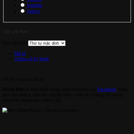
Yeelight
Yubico
Sắp xếp theo
Sắp xếp theo
Mô tả
Thông số kỹ thuật
Hỗ trợ
Amazon Alexa
Portal Plus
là màn hình thông minh mới nhất của
Facebook
, hoàn
hảo cho những cuộc trò chuyện nhỏ – chia sẻ ý tưởng lớn trong
công việc thông qua video call.