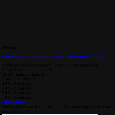
Hết hàng
Combo Google Nest Hub Max + Nest Cam Outdoor (Battery)
6 đánh giá cho
Facebook Portal Plus – Gọi Messenger, họp
Zoom/Teams trên màn hình 14″
5.0
Đánh giá trung bình
5
100%
| 6 đánh giá
4
0%
| 0 đánh giá
3
0%
| 0 đánh giá
2
0%
| 0 đánh giá
1
0%
| 0 đánh giá
Đánh giá ngay
Đánh giá Facebook Portal Plus – Gọi Messenger, họp Zoom/Teams
trên màn hình 14″