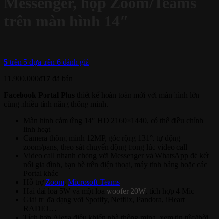
Messenger, họp Zoom/Teams
trên màn hình 14″
5
trên 5 dựa trên
6
đánh giá
11.900.000
₫
17
đã bán
Facebook Portal Plus
thiết kế hoàn toàn mới với màn hình lớn
cùng nhiều tính năng thông minh.
Màn hình cảm ứng 14″ HD 2160×1440, có thể điều chỉnh
linh hoạt
Camera thông minh 12MP, góc rộng 131°, tự động
zoom/pans, theo sát chuyển động trong lúc video call
Video call nhanh chóng với Messenger và WhatsApp để kết
nối gia đình, bạn bè trên điện thoại, máy tính bảng hoặc các
Portal khác
Hỗ trợ
Zoom
,
Microsoft Teams
Hai dải loa 5W và một loa
woofer 20W
, tích hợp 4 Mic
Giải trí đa dạng với Spotify, Netflix, Pandora, iHeart
RADIO…
Tích hợp Alexa điều khiển nhà thông minh, xem tin tức/thời