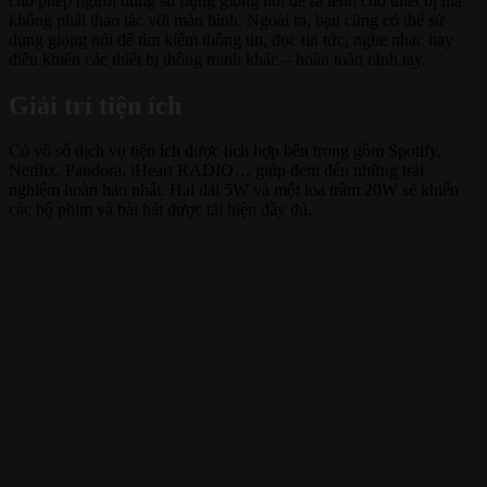
cho phép người dùng sử dụng giọng nói để ra lệnh cho thiêt bị mà
không phải thao tác với màn hình. Ngoài ra, bạn cũng có thể sử
dụng giọng nói để tìm kiếm thông tin, đọc tin tức, nghe nhạc hay
điều khiển các thiết bị thông minh khác – hoàn toàn rảnh tay.
Giải trí tiện ích
Có vô số dịch vụ tiện ích được tích hợp bên trong gồm Spotify,
Netflix, Pandora, iHeart RADIO… giúp đem đến những trải
nghiệm hoàn hảo nhất. Hai dải 5W và một loa trầm 20W sẽ khiến
các bộ phim và bài hát được tái hiện đầy đủ.