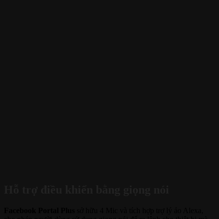
Hỗ trợ điều khiển bằng giọng nói
Facebook Portal Plus
sở hữu 4 Mic và tích hợp trợ lý ảo Alexa,