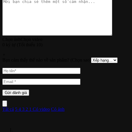
Chọn ảnh
Chọn video
0 ký tự (Tối thiểu 10)
+
Bạn cảm thấy thế nào về sản phẩm? (Chọn sao)
Tất cả
5
4
3
2
1
Có video
Có ảnh