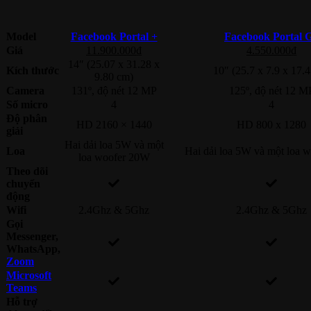
Model
Facebook Portal +
Facebook Portal 
Giá
11.900.000
₫
4.550.000
₫
14″ (25.07 x 31.28 x
Kích thước
10″ (25.7 x 7.9 x 17.
9.80 cm)
Camera
131º, độ nét 12 MP
125º, độ nét 12 M
Số micro
4
4
Độ phân
HD 2160 × 1440
HD 800 x 1280
giải
Hai dải loa 5W và một
Loa
Hai dải loa 5W và một loa 
loa woofer 20W
Theo dõi
chuyển
động
Wifi
2.4Ghz & 5Ghz
2.4Ghz & 5Ghz
Gọi
Messenger,
WhatsApp,
Zoom
Microsoft
Teams
Hỗ trợ