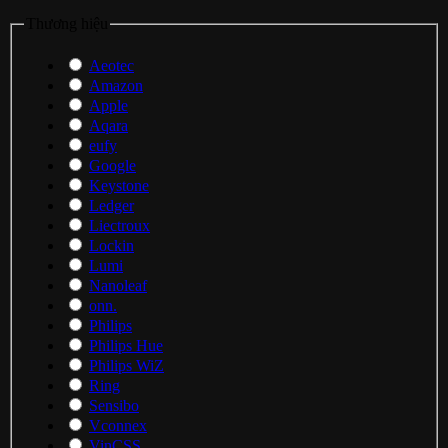
Thương hiệu
Aeotec
Amazon
Apple
Aqara
eufy
Google
Keystone
Ledger
Liectroux
Lockin
Lumi
Nanoleaf
onn.
Philips
Philips Hue
Philips WiZ
Ring
Sensibo
Vconnex
VinCSS