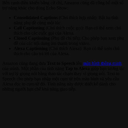
Bên cạnh điều khiển bằng cử chỉ, Amazon cũng đã công bố một số
trợ năng khác cho dòng Echo Show:
Consolidated Captions
(Chú thích hợp nhất): Bật ba tính
năng phụ đề cùng một lúc.
Call Captioning
(Chú thích cuộc gọi): Bạn có thể xem chú
thích cho các cuộc gọi của Alexa.
Closed Captioning
(Phụ đề chi tiết): Cho phép bạn xem phụ
đề của các nội dung âm thanh trong video.
Alexa Captioning
(Chú thích Alexa): Bạn có thể xem chú
thích cho câu trả lời của Alexa.
Amazon cũng đang đưa
Text to Speech
lên
màn hình thông minh
của mình. Một phần của tính năng
Tap to Alexa
giúp bạn tương tác
với trợ lý giọng nói bằng thao tác chạm thay vì giọng nói. Text to
Speech cho phép bạn nhập một cụm từ trên màn hình và yêu cầu
Alexa đọc to cụm từ đó. Tính năng này được thiết kế dành cho
những người hạn chế khả năng giao tiếp.