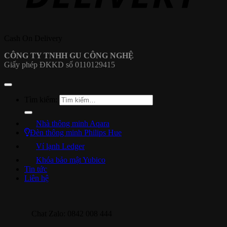
Cash On Delivery
CÔNG TY TNHH GU CÔNG NGHỆ
Giấy phép ĐKKD số 0110129415
Tìm kiếm:
Nhà thông minh Aqara
Đèn thông minh Philips Hue
Ví lạnh Ledger
Khóa bảo mật Yubico
Tin tức
Liên hệ
Chat Zalo: 0842 008 444