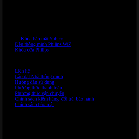
Khóa bảo mật Yubico
Đèn thông minh Philips WiZ
Khóa cửa Philips
HỖ TRỢ KHÁCH HÀNG
Liên hệ
Lắp đặt Nhà thông minh
Hướng dẫn sử dụng
Phương thức thanh toán
Phương thức vận chuyển
Chính sách kiểm hàng
,
đổi trả
,
bảo hành
Chính sách bảo mật