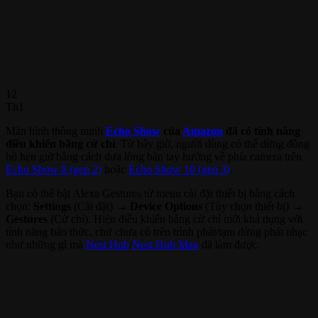
12
Th1
Màn hình thông minh
Echo Show
của
Amazon
đã có tính năng
điều khiển bằng cử chỉ
. Từ bây giờ, người dùng có thể dừng đồng
hồ hẹn giờ bằng cách đưa lòng bàn tay hướng về phía camera trên
Echo Show 8 (gen 2)
hoặc
Echo Show 10 (gen 3)
.
Bạn có thể bật Alexa Gestures từ menu cài đặt thiết bị bằng cách
chọn:
Settings
(Cài đặt) →
Device Options
(Tùy chọn thiết bị) →
Gestures
(Cử chỉ). Hiện điều khiển bằng cử chỉ mới khả dụng với
tính năng báo thức, chứ chưa có trên trình phát/tạm dừng phát nhạc
như những gì mà
Nest Hub
/
Nest Hub Max
đã làm được.