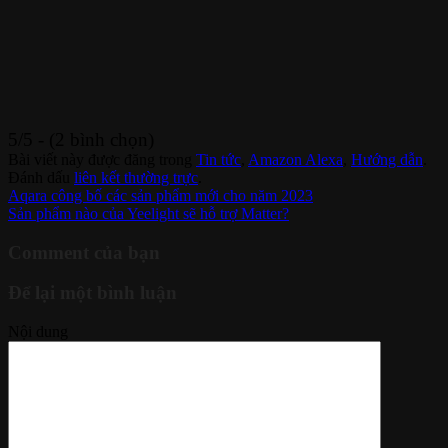
5/5 - (2 bình chọn)
Bài viết này được đăng trong
Tin tức
,
Amazon Alexa
,
Hướng dẫn
.
Đánh dấu
liên kết thường trực
.
Aqara công bố các sản phẩm mới cho năm 2023
Sản phẩm nào của Yeelight sẽ hỗ trợ Matter?
Comment của bạn
Để lại một bình luận
Nội dung