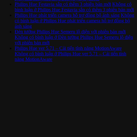
Philips Hue Festavia sắp có thêm 3 phiên bản mới
Không có
bình luận
ở Philips Hue Festavia sắp có thêm 3 phiên bản mới
Philips Hue phát triển camera hỗ trợ đồng bộ ánh sáng
Không
có bình luận
ở Philips Hue phát triển camera hỗ trợ đồng bộ
ánh sáng
Đèn tường Philips Hue Semeru lộ diện với phiên bản mới
Không có bình luận
ở Đèn tường Philips Hue Semeru lộ diện
với phiên bản mới
Philips Hue ver 5.71 – Cải tiến tính năng MotionAware
Không có bình luận
ở Philips Hue ver 5.71 – Cải tiến tính
năng MotionAware