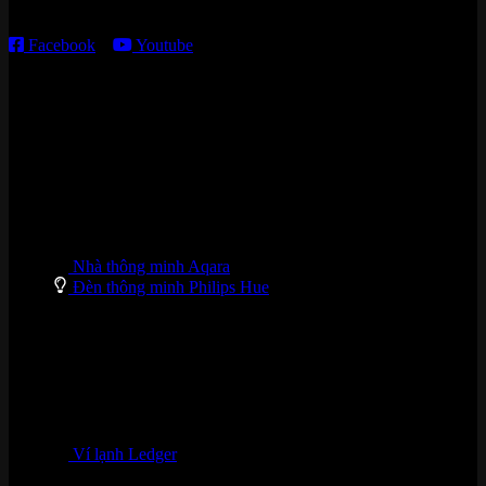
T7 – CN: 8h30 – 12h00; 13h30 – 16h00
Facebook
–
Youtube
DANH MỤC SẢN PHẨM
Nhà thông minh Aqara
Đèn thông minh Philips Hue
Ví lạnh Ledger