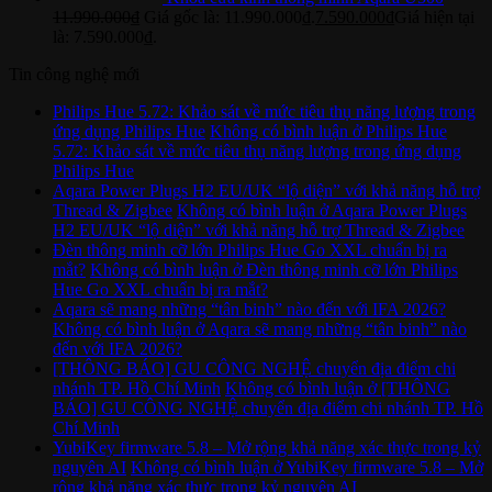
11.990.000
₫
Giá gốc là: 11.990.000₫.
7.590.000
₫
Giá hiện tại
là: 7.590.000₫.
Tin công nghệ mới
Philips Hue 5.72: Khảo sát về mức tiêu thụ năng lượng trong
ứng dụng Philips Hue
Không có bình luận
ở Philips Hue
5.72: Khảo sát về mức tiêu thụ năng lượng trong ứng dụng
Philips Hue
Aqara Power Plugs H2 EU/UK “lộ diện” với khả năng hỗ trợ
Thread & Zigbee
Không có bình luận
ở Aqara Power Plugs
H2 EU/UK “lộ diện” với khả năng hỗ trợ Thread & Zigbee
Đèn thông minh cỡ lớn Philips Hue Go XXL chuẩn bị ra
mắt?
Không có bình luận
ở Đèn thông minh cỡ lớn Philips
Hue Go XXL chuẩn bị ra mắt?
Aqara sẽ mang những “tân binh” nào đến với IFA 2026?
Không có bình luận
ở Aqara sẽ mang những “tân binh” nào
đến với IFA 2026?
[THÔNG BÁO] GU CÔNG NGHỆ chuyển địa điểm chi
nhánh TP. Hồ Chí Minh
Không có bình luận
ở [THÔNG
BÁO] GU CÔNG NGHỆ chuyển địa điểm chi nhánh TP. Hồ
Chí Minh
YubiKey firmware 5.8 – Mở rộng khả năng xác thực trong kỷ
nguyên AI
Không có bình luận
ở YubiKey firmware 5.8 – Mở
rộng khả năng xác thực trong kỷ nguyên AI