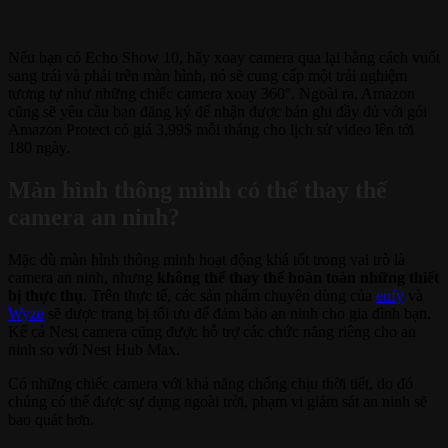
Nếu bạn có Echo Show 10, hãy xoay camera qua lại bằng cách vuốt
sang trái và phải trên màn hình, nó sẽ cung cấp một trải nghiệm
tương tự như những chiếc camera xoay 360°. Ngoài ra, Amazon
cũng sẽ yêu cầu bạn đăng ký để nhận được bản ghi đầy đủ với gói
Amazon Protect có giá 3,99$ mỗi tháng cho lịch sử video lên tới
180 ngày.
Màn hình thông minh có thể thay thế
camera an ninh?
Mặc dù màn hình thông minh hoạt động khá tốt trong vai trò là
camera an ninh, nhưng
không thể thay thế hoàn toàn những thiết
bị thực thụ
. Trên thực tế, các sản phẩm chuyên dùng của
eufy
và
Wyze
sẽ được trang bị tối ưu để đảm bảo an ninh cho gia đình bạn.
Kể cả Nest camera cũng được hỗ trợ các chức năng riêng cho an
ninh so với Nest Hub Max.
Có những chiếc camera với khả năng chống chịu thời tiết, do đó
chúng có thể được sự dụng ngoài trời, phạm vi giám sát an ninh sẽ
bao quát hơn.