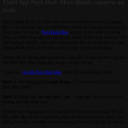
Thiết lập Nest Hub Max thành camera an
ninh
Không phải tất cả các phiên bản màn hình thông minh của Google
đều có quyền truy cập vào tính năng camera an ninh mà hãng gọi là
Nest Cam. Trong đó,
Nest Hub Max
là thiết bị duy nhất có thể sử
dụng các tính năng này bởi đây là sản phẩm có tích hợp camera. Với
chất lượng Full HD, màn hình thông minh này sẽ cung cấp cho bạn
những thước phim rõ nét bên cạnh các tác vụ giải trí đa dạng.
Nhưng để có những trải nghiệm đó, bạn cần có một vài thiết lập nhỏ
với Nest Hub Max trong ứng dụng Google Home:
* Bạn cần
cài đặt Nest Hub Max
trước khi bắt đầu tùy chỉnh.
Bước 1:
Mở ứng dụng
Google Home →
Chọn Nest Hub Max ở
màn hình chính
Bước 2:
Nhấp vào
Set up Nest Cam
→
Set up
. Tiếp tục làm theo
hướng dẫn trên màn hình
Ở bước này, ứng dụng sẽ hỏi bạn đã có Nest app hay chưa. Nếu có
hãy nhấn
Yes
và tiến hành đăng nhập tài khoản Nest của mình. Còn
không bạn hãy chọn
No
và tải ứng dụng Nest rồi thiết lập tài khoản.