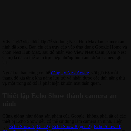
Vậy là giờ việc thiết lập để sử dụng Nest Hub Max làm camera an
ninh đã xong. Bạn chỉ cần truy cập vào ứng dụng Google Home và
chọn Nest Hub Max, sau đó nhấn vào
View Nest Cam
(Xem Nest
Cam) là đã có thể xem trực tiếp những hình ảnh được camera ghi
lại.
Ngoài ra, bạn cũng có thể
đăng ký Nest Aware
, với giá 6$ mỗi
tháng để gia tăng khả năng lưu trữ và nhận được các tính năng thú
vị, một trong số đó là phát hiện khuôn mặt thân quen.
Thiết lập Echo Show thành camera an
ninh
Cũng giống như dòng sản phẩm của Google, không phải tất cả các
thiết bị Echo Show đều có thể sử dụng làm camera an ninh. Hiện
tại,
Echo Show 5 (Gen 2)
,
Echo Show 8 (gen 2)
,
Echo Show 10