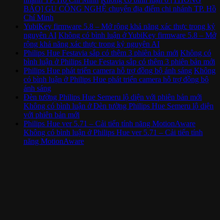
BÁO] GU CÔNG NGHỆ chuyển địa điểm chi nhánh TP. Hồ
Chí Minh
YubiKey firmware 5.8 – Mở rộng khả năng xác thực trong kỷ
nguyên AI
Không có bình luận
ở YubiKey firmware 5.8 – Mở
rộng khả năng xác thực trong kỷ nguyên AI
Philips Hue Festavia sắp có thêm 3 phiên bản mới
Không có
bình luận
ở Philips Hue Festavia sắp có thêm 3 phiên bản mới
Philips Hue phát triển camera hỗ trợ đồng bộ ánh sáng
Không
có bình luận
ở Philips Hue phát triển camera hỗ trợ đồng bộ
ánh sáng
Đèn tường Philips Hue Semeru lộ diện với phiên bản mới
Không có bình luận
ở Đèn tường Philips Hue Semeru lộ diện
với phiên bản mới
Philips Hue ver 5.71 – Cải tiến tính năng MotionAware
Không có bình luận
ở Philips Hue ver 5.71 – Cải tiến tính
năng MotionAware