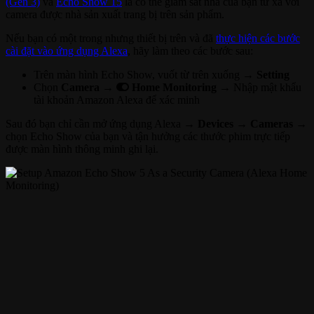
(Gen 3)
và
Echo Show 15
là có thể giám sát nhà của bạn từ xa với
camera được nhà sản xuất trang bị trên sản phẩm.
Nếu bạn có một trong nhưng thiết bị trên và đã
thực hiện các bước
cài đặt vào ứng dụng Alexa
, hãy làm theo các bước sau:
Trên màn hình Echo Show, vuốt từ trên xuống →
Setting
Chọn
Camera →
Home Monitoring →
Nhập mật khẩu
tài khoản Amazon Alexa để xác minh
Sau đó bạn chỉ cần mở ứng dụng Alexa →
Devices → Cameras
→
chọn Echo Show của bạn và tận hưởng các thước phim trực tiếp
được màn hình thông minh ghi lại.