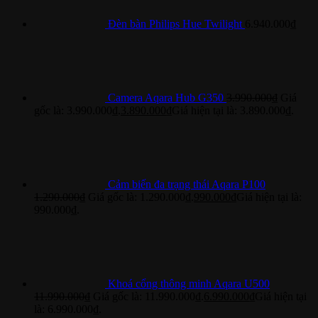
Đèn bàn Philips Hue Twilight
6.940.000
₫
Camera Aqara Hub G350
3.990.000
₫
Giá
gốc là: 3.990.000₫.
3.890.000
₫
Giá hiện tại là: 3.890.000₫.
Cảm biến đa trạng thái Aqara P100
1.290.000
₫
Giá gốc là: 1.290.000₫.
990.000
₫
Giá hiện tại là:
990.000₫.
Khoá cổng thông minh Aqara U500
11.990.000
₫
Giá gốc là: 11.990.000₫.
6.990.000
₫
Giá hiện tại
là: 6.990.000₫.