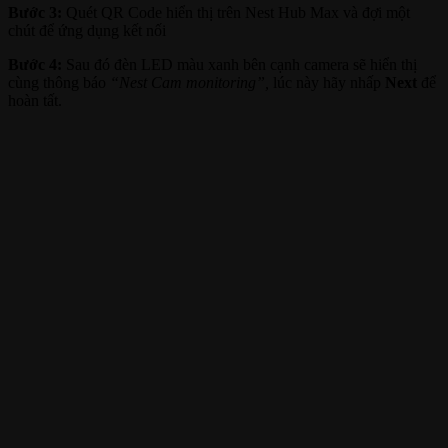
Bước 3:
Quét QR Code hiển thị trên Nest Hub Max và đợi một
chút để ứng dụng kết nối
Bước 4:
Sau đó đèn LED màu xanh bên cạnh camera sẽ hiển thị
cùng thông báo
“Nest Cam monitoring”,
lúc này hãy nhấp
Next
để
hoàn tất.