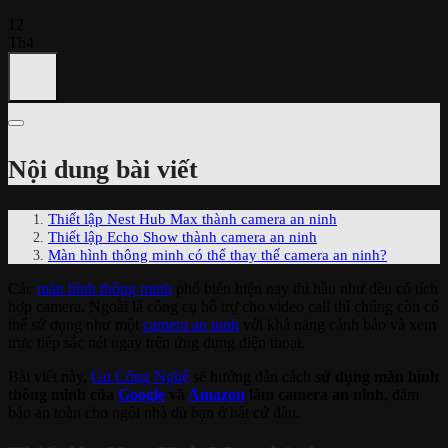
12
Th4
Nội dung bài viết
Thiết lập Nest Hub Max thành camera an ninh
Thiết lập Echo Show thành camera an ninh
Màn hình thông minh có thể thay thế camera an ninh?
Các
màn hình thông minh
phổ biến hiện nay thì hầu như đều có tích
hợp camera. Ngoài là công cụ hỗ trợ cho video call thì chúng còn có
thể sử dụng như một
camera an ninh
với khả năng cảnh báo và xem
trực tiếp sắc nét ngay trên ứng dụng điện thoại.
Bài viết này,
Gu Công Nghệ
sẽ hướng dẫn cách
sử dụng màn hình
thông minh của
Google
và
Amazon
làm camera an ninh
, đảm
bảo an toàn cho ngôi nhà dù bạn ở bất cứ đâu.