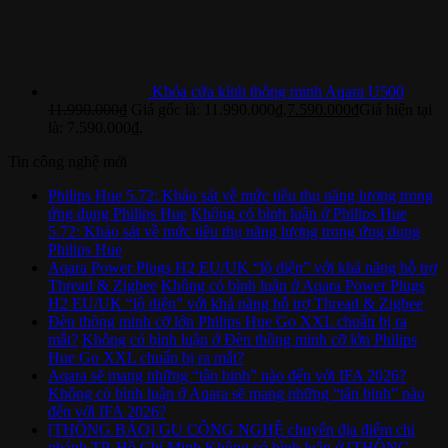
Khóa cửa kính thông minh Aqara U500
11.990.000
₫
Giá gốc là: 11.990.000₫.
7.590.000
₫
Giá hiện tại
là: 7.590.000₫.
Tin công nghệ mới
Philips Hue 5.72: Khảo sát về mức tiêu thụ năng lượng trong
ứng dụng Philips Hue
Không có bình luận
ở Philips Hue
5.72: Khảo sát về mức tiêu thụ năng lượng trong ứng dụng
Philips Hue
Aqara Power Plugs H2 EU/UK “lộ diện” với khả năng hỗ trợ
Thread & Zigbee
Không có bình luận
ở Aqara Power Plugs
H2 EU/UK “lộ diện” với khả năng hỗ trợ Thread & Zigbee
Đèn thông minh cỡ lớn Philips Hue Go XXL chuẩn bị ra
mắt?
Không có bình luận
ở Đèn thông minh cỡ lớn Philips
Hue Go XXL chuẩn bị ra mắt?
Aqara sẽ mang những “tân binh” nào đến với IFA 2026?
Không có bình luận
ở Aqara sẽ mang những “tân binh” nào
đến với IFA 2026?
[THÔNG BÁO] GU CÔNG NGHỆ chuyển địa điểm chi
nhánh TP. Hồ Chí Minh
Không có bình luận
ở [THÔNG