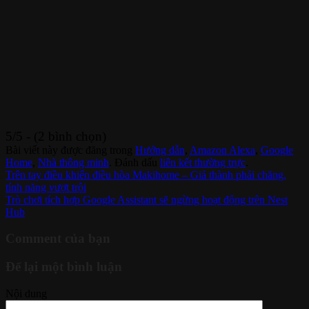
5/5 - (2 bình chọn)
Bài viết này được đăng trong
Hướng dẫn
,
Amazon Alexa
,
Google
Home
,
Nhà thông minh
. Đánh dấu
liên kết thường trực
.
Trên tay điều khiển điều hòa Makihome – Giá thành phải chăng,
tính năng vượt trội
Trò chơi tích hợp Google Assistant sẽ ngừng hoạt động trên Nest
Hub
Comment của bạn
Để lại một bình luận
Nội dung