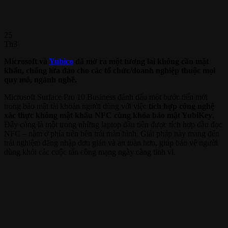
25
Th3
Microsoft và
Yubico
đã mở ra một tương lai không cần mật
khẩu, chống lừa đảo cho các tổ chức/doanh nghiệp thuộc mọi
quy mô, ngành nghề.
Microsoft Surface Pro 10 Business đánh dấu một bước tiến mới
trong bảo mật tài khoản người dùng với việc
tích hợp công nghệ
xác thực không mật khẩu NFC cùng khóa bảo mật YubiKey
.
Đây cũng là một trong những laptop đầu tiên được tích hợp đầu đọc
NFC – nằm ở phía trên bên trái màn hình. Giải pháp này mang đến
trải nghiệm đăng nhập đơn giản và an toàn hơn, giúp bảo vệ người
dùng khỏi các cuộc tấn công mạng ngày càng tinh vi.