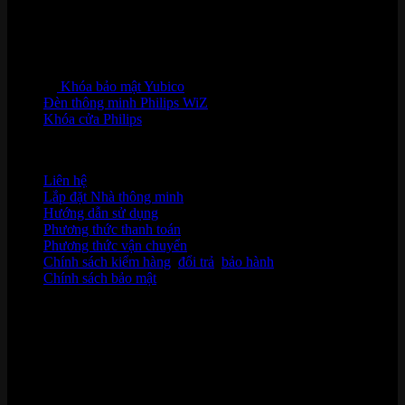
Khóa bảo mật Yubico
Đèn thông minh Philips WiZ
Khóa cửa Philips
HỖ TRỢ KHÁCH HÀNG
Liên hệ
Lắp đặt Nhà thông minh
Hướng dẫn sử dụng
Phương thức thanh toán
Phương thức vận chuyển
Chính sách kiểm hàng
,
đổi trả
,
bảo hành
Chính sách bảo mật