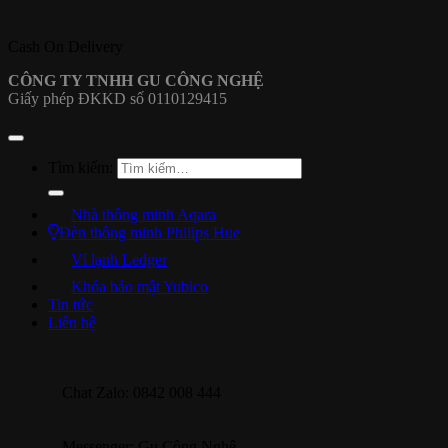
Cash On Delivery
CÔNG TY TNHH GU CÔNG NGHỆ
Giấy phép ĐKKD số 0110129415
Tìm kiếm:
Nhà thông minh Aqara
Đèn thông minh Philips Hue
Ví lạnh Ledger
Khóa bảo mật Yubico
Tin tức
Liên hệ
Chat Zalo: 0842 008 444
Messenger: Gu Công Nghệ