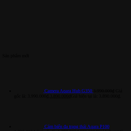
Sản phẩm mới
Camera Aqara Hub G350
3.990.000
₫
Giá
gốc là: 3.990.000₫.
3.890.000
₫
Giá hiện tại là: 3.890.000₫.
Cảm biến đa trạng thái Aqara P100