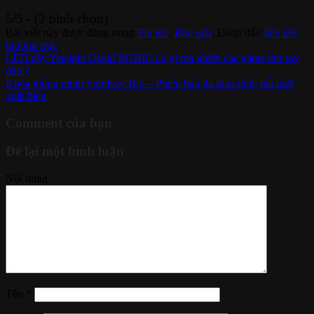
5/5 - (2 bình chọn)
Bài viết này được đăng trong
Tin tức
,
Bảo mật
. Đánh dấu
liên kết
thường trực
.
LED dây Yeelight Obsid RGBIC có gì mà khiến các game thủ say
đắm?
Khóa thông minh YubiKey Bio – Phiên bản đa giao thức bất ngờ
xuất hiện
Comment của bạn
Để lại một bình luận
Nội dung
Tên
*