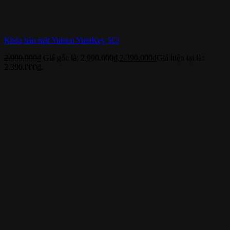
Khóa bảo mật Yubico YubiKey 5Ci
2.990.000
₫
Giá gốc là: 2.990.000₫.
2.390.000
₫
Giá hiện tại là:
2.390.000₫.