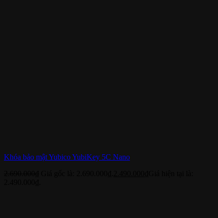
Khóa bảo mật Yubico YubiKey 5C Nano
2.690.000
₫
Giá gốc là: 2.690.000₫.
2.490.000
₫
Giá hiện tại là:
2.490.000₫.