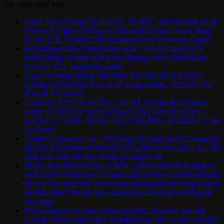
Tin công nghệ mới
Aqara Power Plugs H2 EU/UK “lộ diện” với khả năng hỗ trợ
Thread & Zigbee
Không có bình luận
ở Aqara Power Plugs
H2 EU/UK “lộ diện” với khả năng hỗ trợ Thread & Zigbee
Đèn thông minh cỡ lớn Philips Hue Go XXL chuẩn bị ra
mắt?
Không có bình luận
ở Đèn thông minh cỡ lớn Philips
Hue Go XXL chuẩn bị ra mắt?
Aqara sẽ mang những “tân binh” nào đến với IFA 2026?
Không có bình luận
ở Aqara sẽ mang những “tân binh” nào
đến với IFA 2026?
[THÔNG BÁO] GU CÔNG NGHỆ chuyển địa điểm chi
nhánh TP. Hồ Chí Minh
Không có bình luận
ở [THÔNG
BÁO] GU CÔNG NGHỆ chuyển địa điểm chi nhánh TP. Hồ
Chí Minh
YubiKey firmware 5.8 – Mở rộng khả năng xác thực trong kỷ
nguyên AI
Không có bình luận
ở YubiKey firmware 5.8 – Mở
rộng khả năng xác thực trong kỷ nguyên AI
Philips Hue Festavia sắp có thêm 3 phiên bản mới
Không có
bình luận
ở Philips Hue Festavia sắp có thêm 3 phiên bản mới
Philips Hue phát triển camera hỗ trợ đồng bộ ánh sáng
Không
có bình luận
ở Philips Hue phát triển camera hỗ trợ đồng bộ
ánh sáng
Đèn tường Philips Hue Semeru lộ diện với phiên bản mới
Không có bình luận
ở Đèn tường Philips Hue Semeru lộ diện