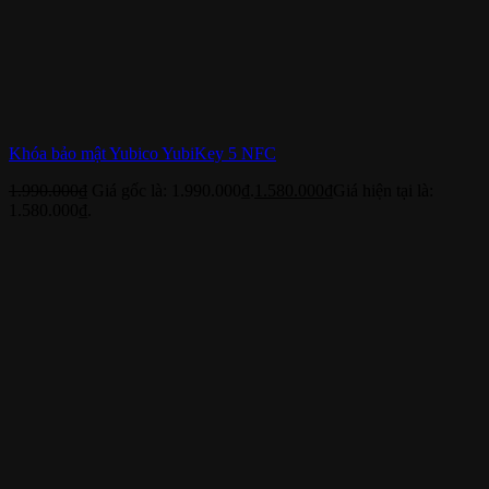
Khóa bảo mật Yubico YubiKey 5 NFC
1.990.000
₫
Giá gốc là: 1.990.000₫.
1.580.000
₫
Giá hiện tại là:
1.580.000₫.