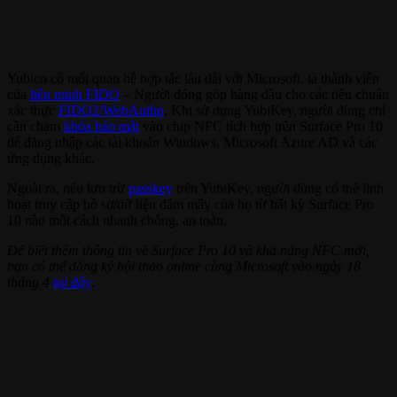
Yubico có mối quan hệ hợp tác lâu dài với Microsoft, là thành viên
của
liên minh FIDO
– Người đóng góp hàng đầu cho các tiêu chuẩn
xác thực
FIDO2/WebAuthn
. Khi sử dụng YubiKey, người dùng chỉ
cần chạm
khóa bảo mật
vào chip NFC tích hợp trên Surface Pro 10
để đăng nhập các tài khoản Windows, Microsoft Azure AD và các
ứng dụng khác.
Ngoài ra, nếu lưu trữ
passkey
trên YubiKey, người dùng có thể linh
hoạt truy cập hồ sơ/dữ liệu đám mây của họ từ bất kỳ Surface Pro
10 nào một cách nhanh chóng, an toàn.
Để biết thêm thông tin về Surface Pro 10 và khả năng NFC mới,
bạn có thể đăng ký hội thảo online cùng Microsoft vào ngày 18
tháng 4
tại đây
.