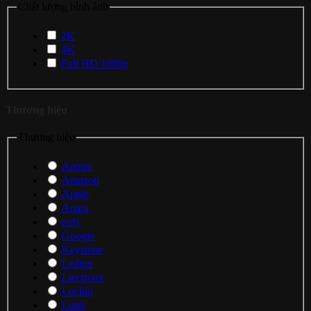
Chất lượng hình ảnh
2K
4K
Full HD 1080p
Thương hiệu
Thương hiệu
Aeotec
Amazon
Apple
Aqara
eufy
Google
Keystone
Ledger
Liectroux
Lockin
Lumi