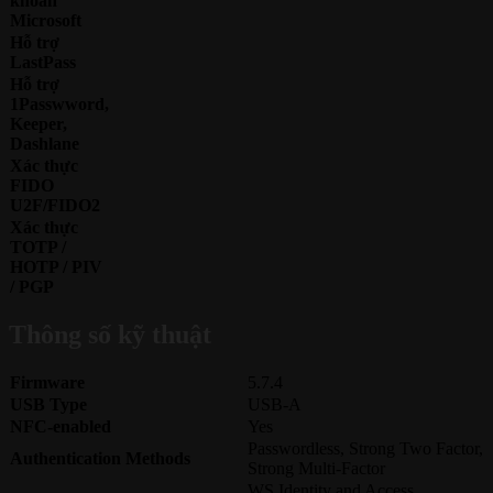
khoản
Microsoft
Hỗ trợ
LastPass
Hỗ trợ
1Passwword,
Keeper,
Dashlane
Xác thực
FIDO
U2F/FIDO2
Xác thực
TOTP /
HOTP / PIV
/ PGP
Thông số kỹ thuật
Firmware
5.7.4
USB Type
USB-A
NFC-enabled
Yes
Passwordless, Strong Two Factor,
Authentication Methods
Strong Multi-Factor
WS Identity and Access