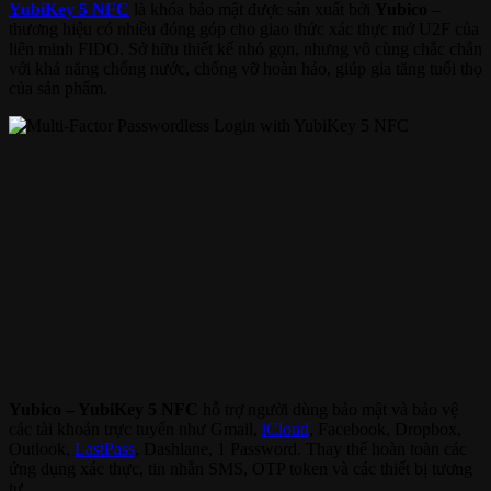
YubiKey 5 NFC
là khóa bảo mật được sản xuất bởi
Yubico
–
thương hiệu có nhiều đóng góp cho giao thức xác thực mở U2F của
liên minh FIDO. Sở hữu thiết kế nhỏ gọn, nhưng vô cùng chắc chắn
với khả năng chống nước, chống vỡ hoàn hảo, giúp gia tăng tuổi thọ
của sản phẩm.
Yubico – YubiKey 5 NFC
hỗ trợ người dùng bảo mật và bảo vệ
các tài khoản trực tuyến như Gmail,
iCloud
, Facebook, Dropbox,
Outlook,
LastPass
, Dashlane, 1 Password. Thay thế hoàn toàn các
ứng dụng xác thực, tin nhắn SMS, OTP token và các thiết bị tương
tự.