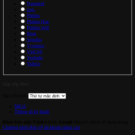
Nanoleaf
onn.
Philips
Philips Hue
Philips WiZ
Ring
Sensibo
Vconnex
VinCSS
Yeelight
Yubico
Sắp xếp theo
Sắp xếp theo
Mô tả
Thông số kỹ thuật
Khóa bảo mật Yubico
được
Google
khuyến khích sử dụng trong
Chương trình Bảo vệ tài khoản nâng cao
.