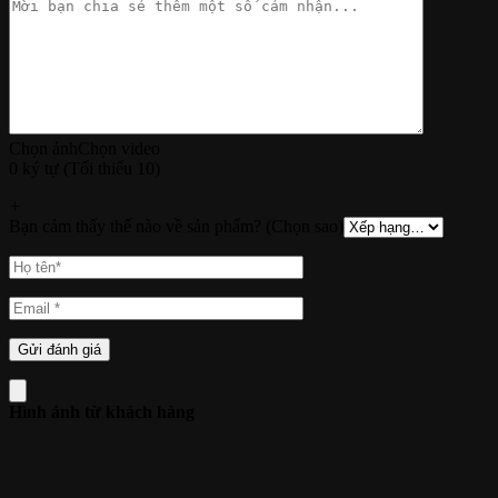
Chọn ảnh
Chọn video
0 ký tự (Tối thiểu 10)
+
Bạn cảm thấy thế nào về sản phẩm? (Chọn sao)
Hình ảnh từ khách hàng