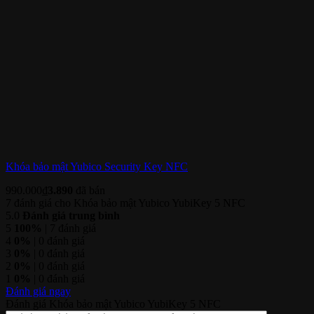
Khóa bảo mật Yubico Security Key NFC
990.000
₫
3.890
đã bán
7 đánh giá cho
Khóa bảo mật Yubico YubiKey 5 NFC
5.0
Đánh giá trung bình
5
100%
| 7 đánh giá
4
0%
| 0 đánh giá
3
0%
| 0 đánh giá
2
0%
| 0 đánh giá
1
0%
| 0 đánh giá
Đánh giá ngay
Đánh giá Khóa bảo mật Yubico YubiKey 5 NFC