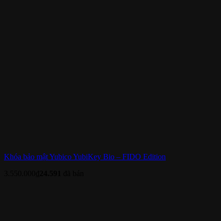
Khóa bảo mật Yubico YubiKey Bio – FIDO Edition
3.550.000
₫
24.591
đã bán