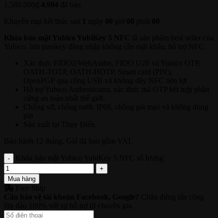
1.580.000₫.
4.994
đã bán
Khuyến mại kết thúc sau
1
ngày
00
giờ
00
phút
00
Khóa bảo mật Yubico YubiKey 5 NFC
là sản phẩm best seller của
Yubico, lưu passkey đăng nhập không cần mật khẩu, hỗ trợ NFC.
Xác thực FIDO2/WebAuthn, FIDO U2F và Yubico OTP,
OATH-TOTP, OATH-HOTP, Smart card (PIV),
OpenPGP qua cổng USB và không dây NFC tiện lợi
Hỗ trợ Yubico Authenticator, xác thực mã OTP kết hợp phần
cứng an toàn nhất thế giới.
Chống vỡ, chống nước IP68, chống giả mạo và không dùng
pin
Sản xuất tại Thụy Điển
Bảo hành 12 tháng. Giá đã bao gồm VAT.
Khóa bảo mật Yubico YubiKey 5 NFC số lượng
Mua hàng
Free Ship
Cần bảo vệ tài khoản Facebook, Google?
Chặn đứng tấn công
lừa đảo 100% với sự hỗ trợ từ chuyên gia.