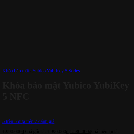
Khóa bảo mật
/
Yubico YubiKey 5 Series
Khóa bảo mật Yubico YubiKey
5 NFC
5
trên 5 dựa trên
7
đánh giá
1.990.000
₫
Giá gốc là: 1.990.000₫.
1.580.000
₫
Giá hiện tại là: