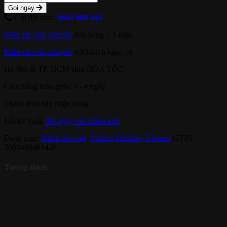
Gọi ngay
Gọi đặt mua:
0842 008 444
Miễn phí vận chuyển
đơn hàng > 1 triệu
Miễn phí vận chuyển
với khách hàng cũ
Hà Nội & TP. HCM ship HỎA TỐC
Giao hàng toàn quốc 3 - 4 ngày
Thanh toán khi nhận hàng
Lỗi kỹ thuật
đổi ngay sản phẩm mới
Danh mục:
Khóa bảo mật
,
Yubico YubiKey 5 Series
GTIN:
5060408461426
Tương thích