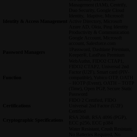
Management (IAM), Centrify,
Duo Security, Google Cloud
Identity, Idaptive, Microsoft
Identity & Access Management
Active Directory, Microsoft
Azure AD, Okta, Ping Identity
Productivity & Communication
Google Account, Microsoft
account, Salesforce.com
1Password, Dashlane Premium,
Password Managers
Keeper®, LastPass Premium
WebAuthn, FIDO2 CTAP1,
FIDO2 CTAP2, Universal 2nd
Factor (U2F), Smart card (PIV-
Function
compatible), Yubico OTP, OATH
– HOTP (Event), OATH – TOTP
(Time), Open PGP, Secure Static
Password
FIDO 2 Certified, FIDO
Certifications
Universal 2nd Factor (U2F)
Certified
RSA 2048, RSA 4096 (PGP),
Cryptographic Specifications
ECC p256, ECC p384
Water Resistant, Crush Resistant,
No Batteries Required, No