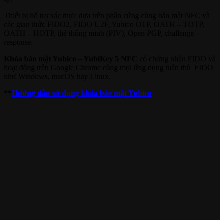
Thiết bị hỗ trợ xác thực dựa trên phần cứng cùng bảo mật NFC và
các giao thức FIDO2, FIDO U2F, Yubico OTP, OATH – TOTP,
OATH – HOTP, thẻ thông minh (PIV), Open PGP, challenge –
response.
Khóa bảo mật Yubico – YubiKey 5 NFC
có chứng nhận FIDO và
hoạt động trên Google Chrome cùng mọi ứng dụng tuân thủ FIDO
như Windows, macOS hay Linux.
**
Hướng dẫn sử dụng khóa bảo mật Yubico