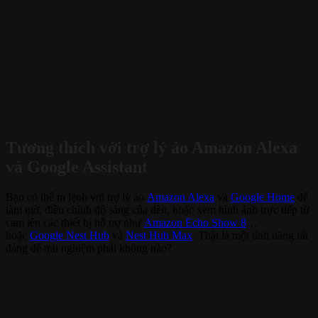
Tương thích với trợ lý ảo Amazon Alexa
và Google Assistant
Bạn có thể ra lệnh với trợ lý ảo
Amazon Alexa
và
Google Home
để
làm mờ, điều chỉnh độ sáng của đèn, hoặc xem hình ảnh trực tiếp từ
cam lên các thiết bị hỗ trợ như
Amazon Echo Show 8
…
hoặc
Google Nest Hub
và
Nest Hub Max
. Thật là một tính năng rất
đáng để trải nghiệm phải không nào?