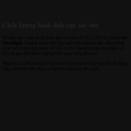
Chất lượng hình ảnh cực sắc nét
Sở hữu góc rộng và độ phân giải cao lên tới 2K (2304 x 1296)
eufy
Floodlight Cam 2
mang đến cho bạn hình ảnh chi tiết, sống động
và rõ nét ở mọi góc nhìn. Vì vậy có thể nhanh chóng phát hiện và
bảo vệ gia đình khỏi những mối nguy hiểm tiềm ẩn.
Ngoài ra, 2 đèn pha LED đi kèm sẽ giúp nhìn thấy mọi thứ dễ dàng
hơn, cải thiện tầm nhìn xa vào ban đêm lên đến 12m.