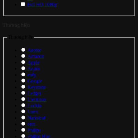
Full HD 1080p
Thương hiệu
Thương hiệu
Aeotec
Amazon
Apple
Aqara
eufy
Google
Keystone
Ledger
Liectroux
Lockin
Lumi
Nanoleaf
onn.
Philips
Philips Hue