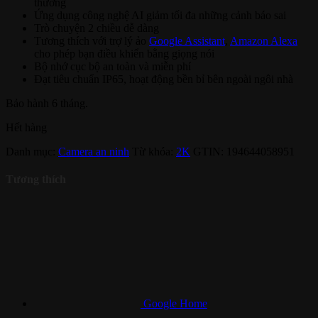
thường
Ứng dụng công nghệ AI giảm tối đa những cảnh báo sai
Trò chuyện 2 chiều dễ dàng
Tương thích với trợ lý ảo
Google Assistant
,
Amazon Alexa
cho phép bạn điều khiển bằng giọng nói
Bộ nhớ cục bộ an toàn và miễn phí
Đạt tiêu chuẩn IP65, hoạt động bền bỉ bên ngoài ngôi nhà
Bảo hành 6 tháng.
Hết hàng
Danh mục:
Camera an ninh
Từ khóa:
2K
GTIN:
194644058951
Tương thích
Google Home