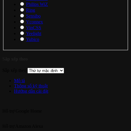
Philips WiZ
Ring
Sensibo
Vconnex
VinCSS
Yeelight
Yubico
Sắp xếp theo
Sắp xếp theo
Mô tả
Thông số kỹ thuật
Hướng dẫn cài đặt
Hỗ trợ
Google Home
Hỗ trợ
Amazon Alexa