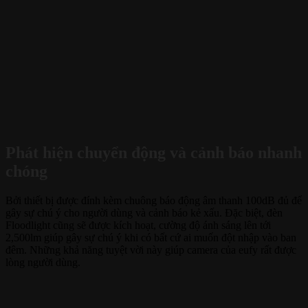
Phát hiện chuyển động và cảnh báo nhanh
chóng
Bởi thiết bị được đính kèm chuông báo động âm thanh 100dB đủ để
gây sự chú ý cho người dùng và cảnh báo kẻ xấu. Đặc biệt, đèn
Floodlight cũng sẽ được kích hoạt, cường độ ánh sáng lên tới
2,500lm giúp gây sự chú ý khi có bất cứ ai muốn đột nhập vào ban
đêm. Những khả năng tuyệt vời này giúp camera của eufy rất được
lòng người dùng.