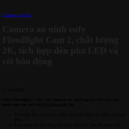
Camera an ninh
Camera an ninh eufy
Floodlight Cam 2, chất lượng
2K, tích hợp đèn pha LED và
còi báo động
6.790.000
₫
eufy Floodlight Cam 2 là camera an ninh ngoài trời cao cấp,
hình ảnh sắc nét với độ phân giải 2K.
Tích hợp đèn pha LED chiếu sáng cải thiện tầm nhìn vào ban
đêm
Kích hoạt còi báo động khi phát hiện các chuyển động bất