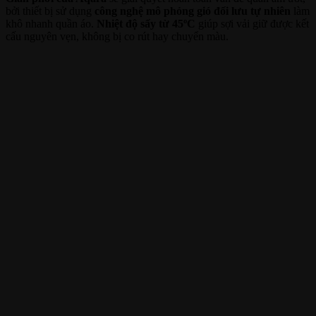
bởi thiết bị sử dụng
công nghệ mô phỏng gió đối lưu tự nhiên
làm
khô nhanh quần áo.
Nhiệt độ sấy từ 45ºC
giúp sợi vải giữ được kết
cấu nguyên vẹn, không bị co rút hay chuyển màu.