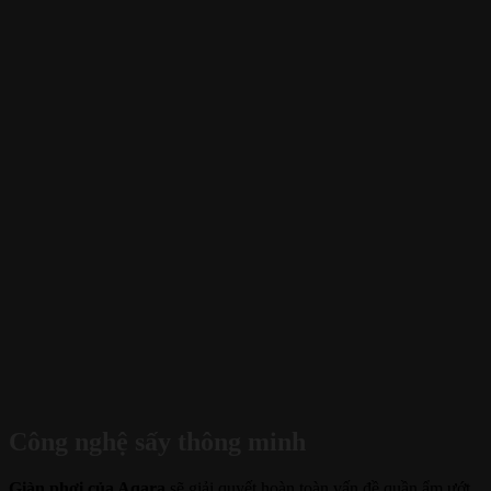
Công nghệ sấy thông minh
Giàn phơi của
Aqara
sẽ giải quyết hoàn toàn vấn đề quần ẩm ướt,