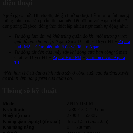
điện thoại
Ngoài giao thức Bluetooth, để tận hưởng được hết những tính năng
thông minh của sản phẩm thì bạn nên kết nối nó với Aqara Hub sử
dụng sóng Zigbee, đồng thời thiết lập nhiều ngữ cảnh tự động như:
Tự động làm ấm và khử trùng quần áo khi môi trường vượt
quá độ ẩm cho phép:
Aqara Smart Clothes Dryer H1 +
Aqara
Hub M2
+
Cảm biến nhiệt độ và độ ẩm Aqara
Tự động tắt đèn của máy sấy khi đóng cửa ban công:
Smart
Clothes Dryer H1 +
Aqara Hub M3
+
Cảm biến cửa Aqara
T1
*Nên hạn chế sử dụng tính năng sấy ở công suất cao thường xuyên
để tránh làm hỏng form của quần áo.
Thông số kỹ thuật
Model
ZNLYJ13LM
Kích thước
1280 × 315 × 95mm
Nhiệt độ màu
2700K – 6500K
Không gian lắp đặt (đề xuất)
3m x 1,5m (cao 2.6m)
Khả năng nâng
0 – 1200mm