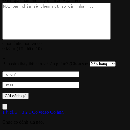
Đánh giá Giàn phơi sấy quần áo Aqara H1
Chọn ảnh
Chọn video
0 ký tự (Tối thiểu 10)
+
Bạn cảm thấy thế nào về sản phẩm? (Chọn sao)
Tất cả
5
4
3
2
1
Có video
Có ảnh
Chưa có đánh giá nào.