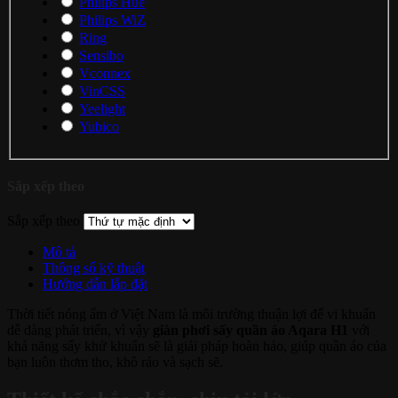
Philips Hue
Philips WiZ
Ring
Sensibo
Vconnex
VinCSS
Yeelight
Yubico
Sắp xếp theo
Sắp xếp theo
Mô tả
Thông số kỹ thuật
Hướng dẫn lắp đặt
Thời tiết nóng ẩm ở Việt Nam là môi trường thuận lợi để vi khuẩn
dễ dàng phát triển, vì vậy
giàn phơi sấy quần áo Aqara H1
với
khả năng sấy khử khuẩn sẽ là giải pháp hoàn hảo, giúp quần áo của
bạn luôn thơm tho, khô ráo và sạch sẽ.