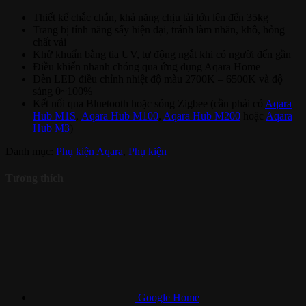
Thiết kế chắc chắn, khả năng chịu tải lớn lên đến 35kg
Trang bị tính năng sấy hiện đại, tránh làm nhăn, khô, hỏng
chất vải
Khử khuẩn bằng tia UV, tự động ngắt khi có người đến gần
Điều khiển nhanh chóng qua ứng dụng Aqara Home
Đèn LED điều chỉnh nhiệt độ màu 2700K – 6500K và độ
sáng 0~100%
Kết nối qua Bluetooth hoặc sóng Zigbee (cần phải có
Aqara
Hub M1S
,
Aqara Hub M100
,
Aqara Hub M200
hoặc
Aqara
Hub M3
)
Danh mục:
Phụ kiện Aqara
,
Phụ kiện
Tương thích
Google Home