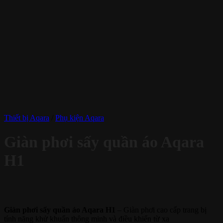
Thiết bị Aqara
/
Phụ kiện Aqara
Giàn phơi sấy quần áo Aqara
H1
Giàn phơi sấy quần áo Aqara H1
– Giàn phơi cao cấp trang bị
tính năng khử khuẩn thông minh và điều khiển từ xa