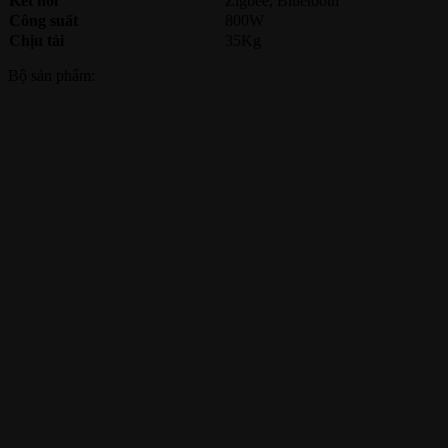
Kết nối
Zigbee, Bluetooth
Công suất
800W
Chịu tải
35Kg
Bộ sản phẩm: