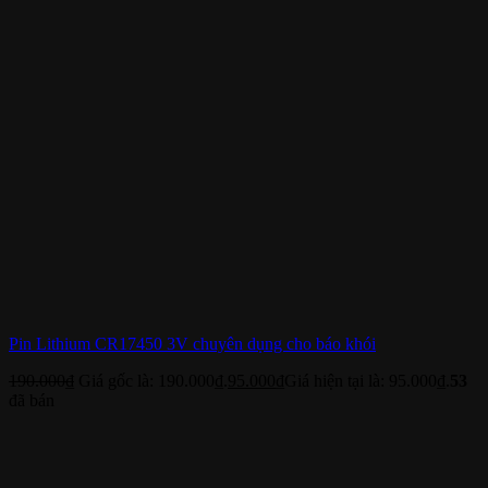
Pin Lithium CR17450 3V chuyên dụng cho báo khói
190.000
₫
Giá gốc là: 190.000₫.
95.000
₫
Giá hiện tại là: 95.000₫.
53
đã bán