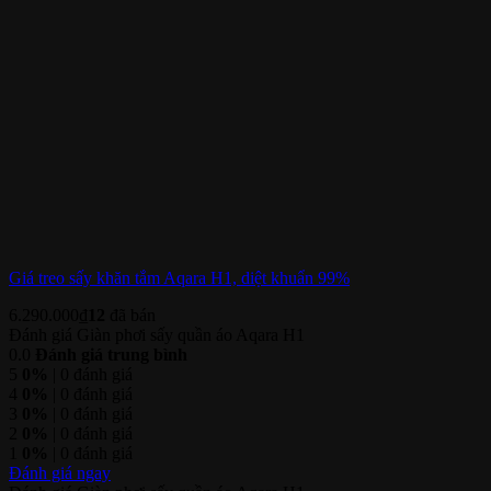
Giá treo sấy khăn tắm Aqara H1, diệt khuẩn 99%
6.290.000
₫
12
đã bán
Đánh giá Giàn phơi sấy quần áo Aqara H1
0.0
Đánh giá trung bình
5
0%
| 0 đánh giá
4
0%
| 0 đánh giá
3
0%
| 0 đánh giá
2
0%
| 0 đánh giá
1
0%
| 0 đánh giá
Đánh giá ngay