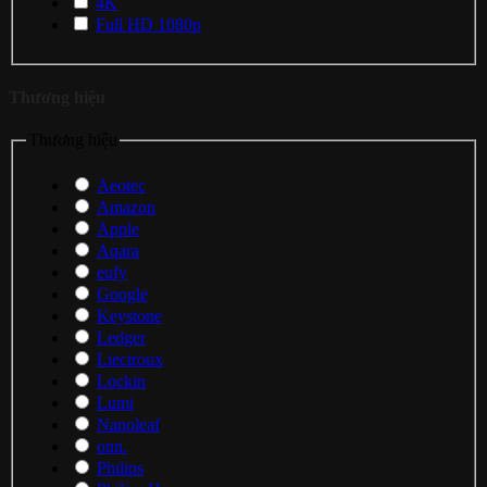
4K
Full HD 1080p
Thương hiệu
Thương hiệu
Aeotec
Amazon
Apple
Aqara
eufy
Google
Keystone
Ledger
Liectroux
Lockin
Lumi
Nanoleaf
onn.
Philips