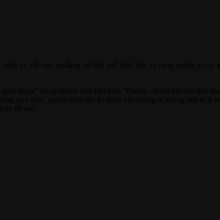
 nhối và với việc nó đang trở nên phổ biến hơn thì càng chứng tỏ các
ng gian mạng” trong khuôn khổ Hội thảo “Phòng, chống lừa đảo trên k
g gian thực, người tham gia ẩn danh nên chúng ta không biết ai là n
tin rất cao.