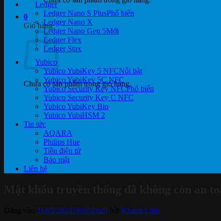
Ledger
Ledger Nano S Plus
0
Ledger Nano X
Giỏ hàng
Ledger Nano Gen 5
Ledger Flex
Ledger Stax
Yubico
Yubico YubiKey 5 NFC
Yubico YubiKey 5C NFC
Chưa có sản phẩm trong giỏ hàng.
Yubico Security Key NFC
Yubico Security Key C NFC
Yubico YubiKey Bio
Yubico YubiHSM 2
Tin tức
AQARA
Philips Hue
Tiền điện tử
Bảo mật
Liên hệ
Mật khẩu truyền thống đã không còn an toà
Đăng vào
31/05/2024
19/07/2025
bởi
Khánh Linh