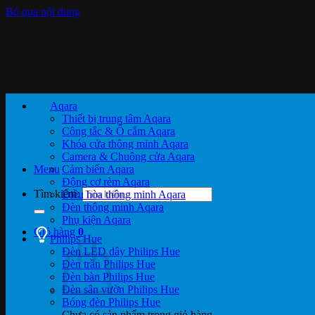
Bỏ qua nội dung
Aqara
Thiết bị trung tâm Aqara
Công tắc & Ổ cắm Aqara
Khóa cửa thông minh Aqara
Camera & Chuông cửa Aqara
Menu
Cảm biến Aqara
Động cơ rèm Aqara
Tìm kiếm:
Điều hòa thông minh Aqara
Đèn thông minh Aqara
Phụ kiện Aqara
Giỏ hàng
0
Philips Hue
Đèn LED dây Philips Hue
Đèn trần Philips Hue
Đèn bàn Philips Hue
Đèn sân vườn Philips Hue
Bóng đèn Philips Hue
Chưa có sản phẩm trong giỏ hàng.