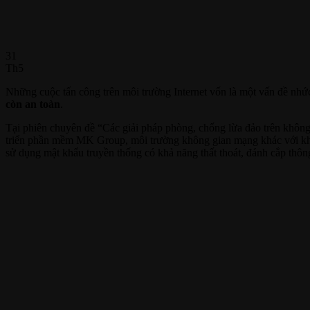
31
Th5
Những cuộc tấn công trên môi trường Internet vốn là một vấn đề nhức
còn an toàn
.
Tại phiên chuyên đề “Các giải pháp phòng, chống lừa đảo trên khô
triển phần mềm MK Group, môi trường không gian mạng khác với khôn
sử dụng mật khẩu truyền thống có khả năng thất thoát, đánh cắp thông 