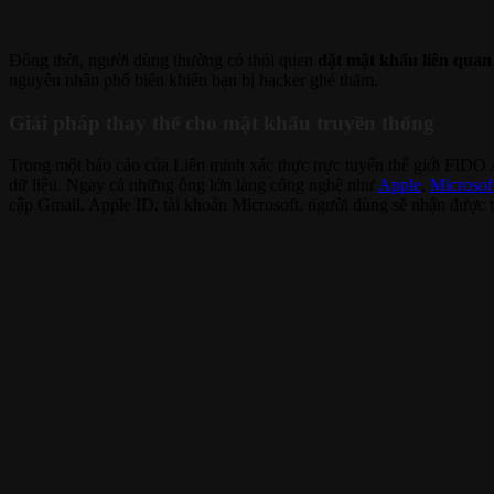
Đồng thời, người dùng thường có thói quen
đặt mật khẩu liên quan
nguyên nhân phổ biến khiến bạn bị hacker ghé thăm.
Giải pháp thay thế cho mật khẩu truyền thống
Trong một báo cáo của Liên minh xác thực trực tuyến thế giới FIDO
dữ liệu. Ngay cả những ông lớn làng công nghệ như
Apple
,
Microsof
cập Gmail, Apple ID, tài khoản Microsoft, người dùng sẽ nhận được