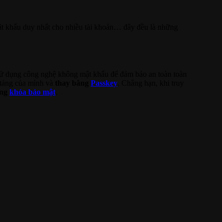
ật khẩu duy nhất cho nhiều tài khoản… đây đều là những
 sử dụng công nghệ không mật khẩu để đảm bảo an toàn toàn
 tảng của mình và
thay bằng
Passkey
. Chẳng hạn, khi truy
ụng
khóa bảo mật
.