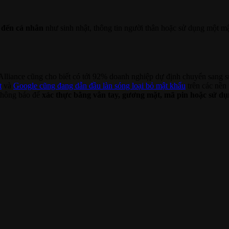
 đến cá nhân
như sinh nhật, thông tin người thân hoặc sử dụng một m
 Alliance cũng cho biết có tới 92% doanh nghiệp dự định chuyển sang
t
và
Google cũng đang dẫn đầu làn sóng loại bỏ mật khẩu
trên các nền
 thông báo để
xác thực bằng vân tay, gương mặt, mã pin hoặc sử d