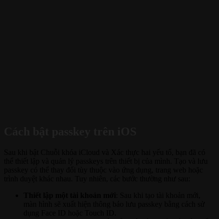
Cách bật passkey trên iOS
Sau khi bật Chuỗi khóa iCloud và Xác thực hai yếu tố, bạn đã có
thể thiết lập và quản lý passkeys trên thiết bị của mình. Tạo và lưu
passkey có thể thay đổi tùy thuộc vào ứng dụng, trang web hoặc
trình duyệt khác nhau. Tuy nhiên, các bước thường như sau:
Thiết lập một tài khoản mới
: Sau khi tạo tài khoản mới,
màn hình sẽ xuất hiện thông báo lưu passkey bằng cách sử
dụng Face ID hoặc Touch ID.