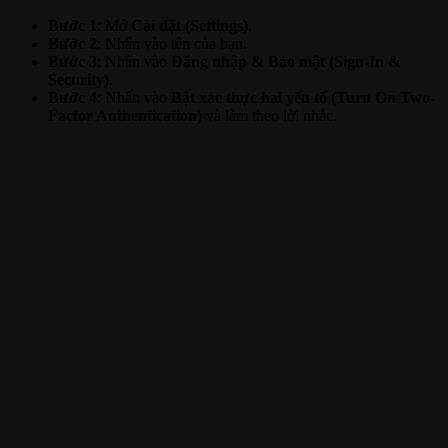
Bước 1
: Mở
Cài đặt (Settings)
.
Bước 2
: Nhấn vào tên của bạn.
Bước 3
: Nhấn vào
Đăng nhập & Bảo mật (Sign-In &
Security)
.
Bước 4
: Nhấn vào
Bật xác thực hai yếu tố (Turn On Two-
Factor Authentication)
và làm theo lời nhắc.