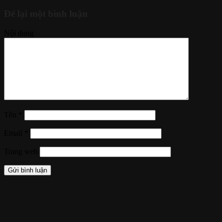
Để lại một bình luận
Nội dung
Tên
*
Email
*
Trang web