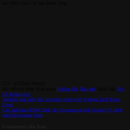
xác nhất. Chúc các bạn thành công.
5/5 - (3 bình chọn)
Bài viết này được đăng trong
Hướng dẫn
,
Bảo mật
. Đánh dấu
liên
kết thường trực
.
Yeelight giới thiệu đèn sàn thông minh mới: Yeelight LED Floor
Lamp
Cáp mở rộng HDMI dành cho Chromecast with Google TV được
bán trên Google Store
Comment của bạn