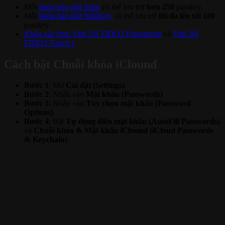
Mỗi
khóa bảo mật Titan
có thể lưu trữ
hơn 250
passkey.
Mỗi
khóa bảo mật YubiKey
có thể lưu trữ
tối đa lên tới 100
passkey.
Khóa xác thực VinCSS FIDO2 Fingerprint
và
VinCSS
FIDO2 Touch 1
.
Cách bật Chuỗi khóa iClound
Bước 1
: Mở
Cài đặt (Settings)
.
Bước 2
: Nhấn vào
Mật khẩu (Passwords)
.
Bước 3
: Nhấn vào
Tùy chọn mật khẩu (Password
Options)
.
Bước 4
: Bật
Tự động điền mật khẩu (AutoFill Passwords)
và
Chuỗi khóa & Mật khẩu iClound (iCloud Passwords
& Keychain)
.