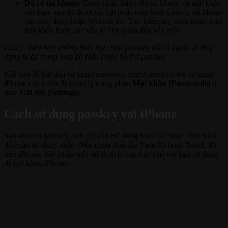
Đã có tài khoản
: Đăng nhập bằng tên tài khoản và mật khẩu
của bạn, sau đó đi tới cài đặt hoặc màn hình quản lý tài khoản
của ứng dụng hoặc Website đó. Tìm kiếm tùy chọn trong mục
mật khẩu hoặc các yếu tố liên quan đến bảo mật.
Chú ý: Nếu bạn không thấy tùy chọn passkey thì có nghĩa là ứng
dụng hoặc trang web đó hiện chưa hỗ trợ passkey.
Khi bạn đã bắt đầu sử dụng passkeys, người dùng có thể sử dụng
iPhone của mình để quản lý trong phần
Mật khẩu (Passwords)
ở
mục
Cài đặt (Settings)
.
Cách sử dụng passkey với iPhone
Sau khi lưu passkey, bạn chỉ cần Sử dụng Face ID hoặc Touch ID
để hoàn tất đăng nhập. Nếu chưa thiết lập Face ID hoặc Touch ID
trên iPhone, hãy nhập mật mã thiết bị của bạn (mã mà bạn sử dụng
để mở khóa iPhone).