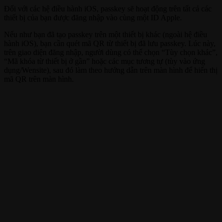
Đối với các hệ điều hành iOS, passkey sẽ hoạt động trên tất cả các
thiết bị của bạn được đăng nhập vào cùng một ID Apple.
Nếu như bạn đã tạo passkey trên một thiết bị khác (ngoài hệ điều
hành iOS), bạn cần quét mã QR từ thiết bị đã lưu passkey. Lúc này,
trên giao diện đăng nhập, người dùng có thể chọn “Tùy chọn khác”,
“Mã khóa từ thiết bị ở gần” hoặc các mục tương tự (tùy vào ứng
dụng/Wensite), sau đó làm theo hướng dẫn trên màn hình để hiển thị
mã QR trên màn hình.