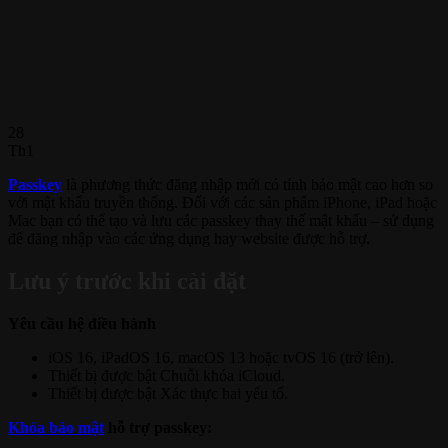
28
Th1
Passkey
là phương thức đăng nhập mới có tính bảo mật cao hơn so
với mật khẩu truyền thống. Đối với các sản phẩm iPhone, iPad hoặc
Mac bạn có thể tạo và lưu các passkey thay thế mật khẩu – sử dụng
để đăng nhập vào các ứng dụng hay website được hỗ trợ.
Lưu ý trước khi cài đặt
Yêu cầu hệ điều hành
iOS 16, iPadOS 16, macOS 13 hoặc tvOS 16 (trở lên).
Thiết bị được bật Chuỗi khóa iCloud.
Thiết bị được bật Xác thực hai yếu tố.
Khóa bảo mật
hỗ trợ passkey: