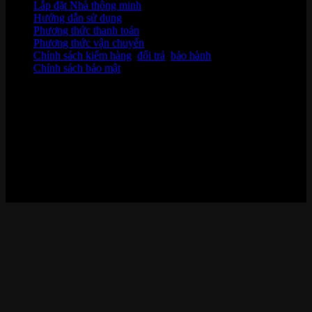
Lắp đặt Nhà thông minh
Hướng dẫn sử dụng
Phương thức thanh toán
Phương thức vận chuyển
Chính sách kiểm hàng
,
đổi trả
,
bảo hành
Chính sách bảo mật