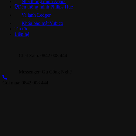
Nhà thông minh Aqara
Đèn thông minh Philips Hue
Ví lạnh Ledger
Khóa bảo mật Yubico
Tin tức
Liên hệ
Chat Zalo: 0842 008 444
Messenger: Gu Công Nghệ
Gọi mua: 0842 008 444