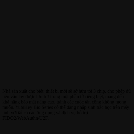
Nhà sản xuất cho biết, thiết bị mới sẽ sở hữu tới 3 chip, cho phép dữ
liệu vân tay được lưu trữ trong một phần tử riêng biệt, mang đến
khả năng bảo mật nâng cao, tránh các cuộc tấn công không mong
muốn. YubiKey Bio Series có thể đăng nhập sinh trắc học trên máy
tính với tất cả các ứng dụng và dịch vụ hỗ trợ
FIDO2/WebAuthn/U2F.