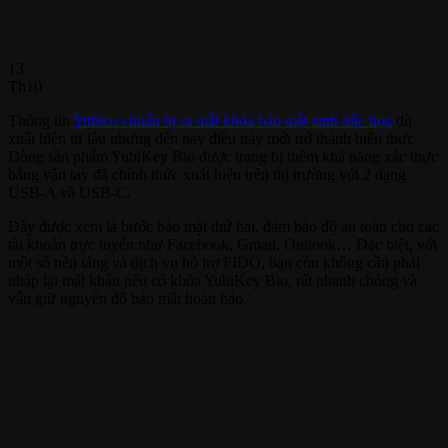
13
Th10
Thông tin
Yubico chuẩn bị ra mắt khóa bảo mật sinh trắc học
dù
xuất hiện từ lâu nhưng đến nay điều này mới trở thành hiện thực.
Dòng sản phẩm YubiKey Bio được trang bị thêm khả năng xác thực
bằng vân tay đã chính thức xuất hiện trên thị trường với 2 dạng
USB-A và USB-C.
Đây được xem là bước bảo mật thứ hai, đảm bảo độ an toàn cho các
tài khoản trực tuyến như Facebook, Gmail, Outlook… Đặc biệt, với
một số nền tảng và dịch vụ hỗ trợ FIDO, bạn còn không cần phải
nhập lại mật khẩu nếu có khóa YubiKey Bio, rất nhanh chóng và
vẫn giữ nguyên độ bảo mật hoản hảo.