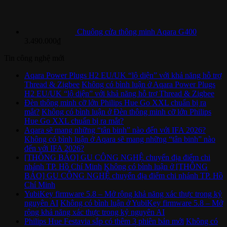
Chuông cửa thông minh Aqara G400
3.490.000
₫
Tin công nghệ mới
Aqara Power Plugs H2 EU/UK “lộ diện” với khả năng hỗ trợ
Thread & Zigbee
Không có bình luận
ở Aqara Power Plugs
H2 EU/UK “lộ diện” với khả năng hỗ trợ Thread & Zigbee
Đèn thông minh cỡ lớn Philips Hue Go XXL chuẩn bị ra
mắt?
Không có bình luận
ở Đèn thông minh cỡ lớn Philips
Hue Go XXL chuẩn bị ra mắt?
Aqara sẽ mang những “tân binh” nào đến với IFA 2026?
Không có bình luận
ở Aqara sẽ mang những “tân binh” nào
đến với IFA 2026?
[THÔNG BÁO] GU CÔNG NGHỆ chuyển địa điểm chi
nhánh TP. Hồ Chí Minh
Không có bình luận
ở [THÔNG
BÁO] GU CÔNG NGHỆ chuyển địa điểm chi nhánh TP. Hồ
Chí Minh
YubiKey firmware 5.8 – Mở rộng khả năng xác thực trong kỷ
nguyên AI
Không có bình luận
ở YubiKey firmware 5.8 – Mở
rộng khả năng xác thực trong kỷ nguyên AI
Philips Hue Festavia sắp có thêm 3 phiên bản mới
Không có