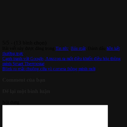
5/5 - (13 bình chọn)
Bài viết này được đăng trong
Tin tức
,
Bảo mật
. Đánh dấu
liên kết
thường trực
.
Cạnh tranh với Google, Amazon ra mắt điều khiển điều hòa thông
minh Smart Thermostat
Blink ra mắt chuông cửa và camera thông minh mới
Comment của bạn
Để lại một bình luận
Nội dung