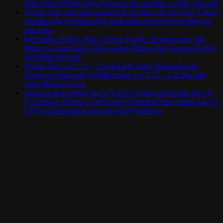
bình luận
ở Philips Hue Festavia sắp có thêm 3 phiên bản mới
Philips Hue phát triển camera hỗ trợ đồng bộ ánh sáng
Không
có bình luận
ở Philips Hue phát triển camera hỗ trợ đồng bộ
ánh sáng
Đèn tường Philips Hue Semeru lộ diện với phiên bản mới
Không có bình luận
ở Đèn tường Philips Hue Semeru lộ diện
với phiên bản mới
Philips Hue ver 5.71 – Cải tiến tính năng MotionAware
Không có bình luận
ở Philips Hue ver 5.71 – Cải tiến tính
năng MotionAware
OpenAI tăng cường bảo vệ GPT-5.6 bằng khóa bảo mật vật
lý YubiKey
Không có bình luận
ở OpenAI tăng cường bảo vệ
GPT-5.6 bằng khóa bảo mật vật lý YubiKey