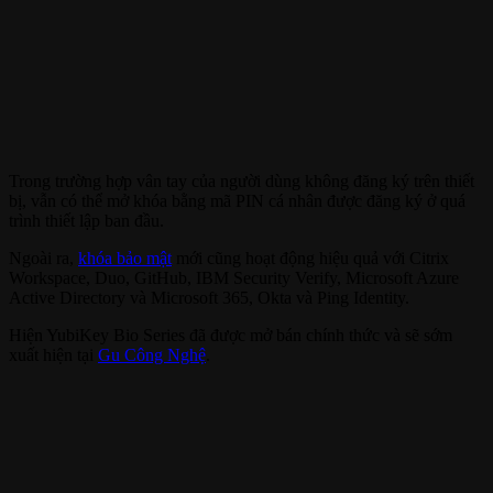
Trong trường hợp vân tay của người dùng không đăng ký trên thiết
bị, vẫn có thể mở khóa bằng mã PIN cá nhân được đăng ký ở quá
trình thiết lập ban đầu.
Ngoài ra,
khóa bảo mật
mới cũng hoạt động hiệu quả với Citrix
Workspace, Duo, GitHub, IBM Security Verify, Microsoft Azure
Active Directory và Microsoft 365, Okta và Ping Identity.
Hiện YubiKey Bio Series đã được mở bán chính thức và sẽ sớm
xuất hiện tại
Gu Công Nghệ
.