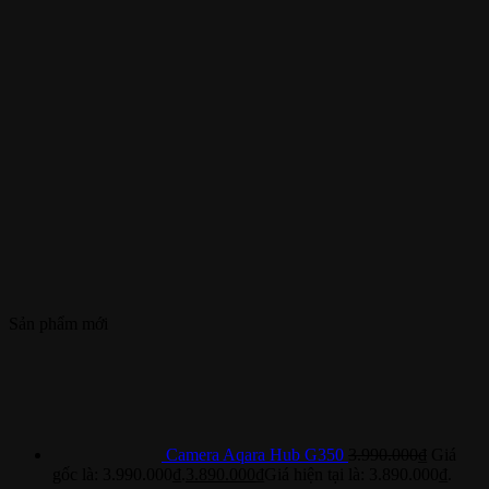
Sản phẩm mới
Camera Aqara Hub G350
3.990.000
₫
Giá
gốc là: 3.990.000₫.
3.890.000
₫
Giá hiện tại là: 3.890.000₫.