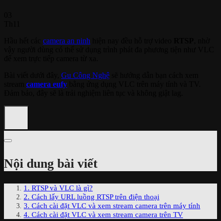
03
Th11
Hầu hết các
camera an ninh
hiện nay đều hỗ trợ video
RTSP
, nhờ
vậy người dùng có thể sử dụng trình phát đa phương tiện như VLC
để xem trực tiếp camera từ xa.
Bài viết dưới đây,
Gu Công Nghệ
sẽ hướng dẫn bạn cách xem
stream
camera eufy
bằng ứng dụng VLC trên máy tính và TV.
Đảm bảo, đây sẽ là trải nghiệm liên tục và không giật lag.
Nội dung bài viết
1. RTSP và VLC là gì?
2. Cách lấy URL luồng RTSP trên điện thoại
3. Cách cài đặt VLC và xem stream camera trên máy tính
4. Cách cài đặt VLC và xem stream camera trên TV