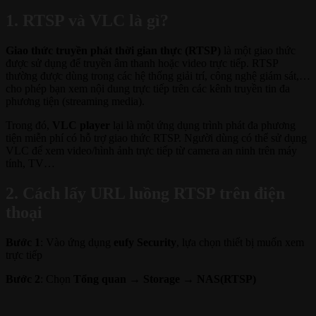
1. RTSP và VLC là gì?
Giao thức truyền phát thời gian thực (RTSP)
là một giao thức
được sử dụng để truyền âm thanh hoặc video trực tiếp. RTSP
thường được dùng trong các hệ thống giải trí, công nghệ giám sát,…
cho phép bạn xem nội dung trực tiếp trên các kênh truyền tin đa
phương tiện (streaming media).
Trong đó,
VLC player
lại là một ứng dụng trình phát đa phương
tiện miễn phí có hỗ trợ giao thức RTSP. Người dùng có thể sử dụng
VLC để xem video/hình ảnh trực tiếp từ camera an ninh trên máy
tính, TV…
2. Cách lấy URL luồng RTSP trên điện
thoại
Bước 1
: Vào ứng dụng
eufy Security
, lựa chọn thiết bị muốn xem
trực tiếp
Bước 2
: Chọn
Tổng quan →
Storage →
NAS(RTSP)