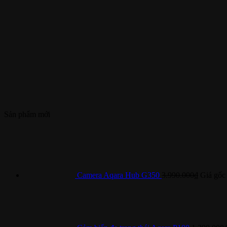
Sản phẩm mới
Camera Aqara Hub G350
3.990.000
₫
Giá gốc 