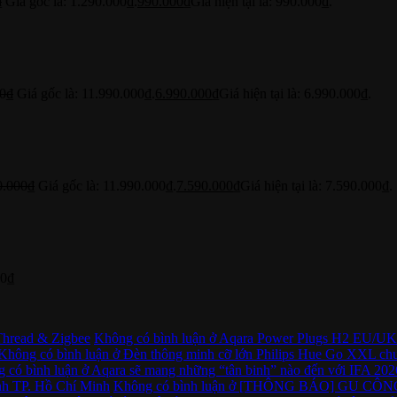
₫
Giá gốc là: 1.290.000₫.
990.000
₫
Giá hiện tại là: 990.000₫.
0
₫
Giá gốc là: 11.990.000₫.
6.990.000
₫
Giá hiện tại là: 6.990.000₫.
0.000
₫
Giá gốc là: 11.990.000₫.
7.590.000
₫
Giá hiện tại là: 7.590.000₫.
00
₫
Thread & Zigbee
Không có bình luận
ở Aqara Power Plugs H2 EU/UK “
Không có bình luận
ở Đèn thông minh cỡ lớn Philips Hue Go XXL chu
 có bình luận
ở Aqara sẽ mang những “tân binh” nào đến với IFA 202
 TP. Hồ Chí Minh
Không có bình luận
ở [THÔNG BÁO] GU CÔNG NG