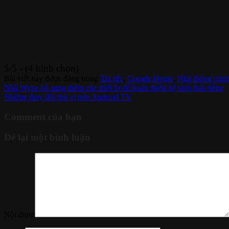
5/5 - (4 bình chọn)
Bài viết này được đăng trong
Tin tức
,
Google Home
,
Nhà thông min
Nhà Wyze bổ sung thêm các thiết bị để hoàn thiện hệ sinh thái riêng
Những thay đổi thú vị trên Android TV
Comment của bạn
Để lại một bình luận
Nội dung