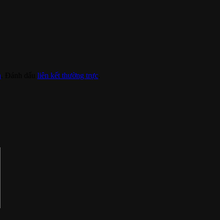
h
. Đánh dấu
liên kết thường trực
.