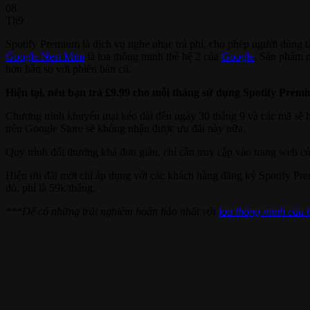
08
Th9
Spotify Premium là dịch vụ nghe nhạc trả phí, cho phép người dùng tậ
Google Nest Mini
là loa thông minh thế hệ 2 của
Google
. Sản phẩm n
hơn hẳn so với phiên bản cũ.
Hiện tại, nếu bạn trả £9.99 cho mỗi tháng sử dụng Spotify Prem
Chương trình khuyến mại kéo dài đến ngày 30 tháng 9 và các mã sẽ h
trên Google Store sẽ không nhận được ưu đãi này nữa.
Quy trình đổi thưởng khá đơn giản, chỉ cần truy cập vào trang web c
Hiện ưu đãi mới chỉ áp dụng với các khách hàng đăng ký Spotify Pre
đó, phí là 59k/tháng.
***Để có những trải nghiệm hoàn hảo nhất với
loa thông minh của