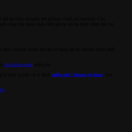
 thể tải nhạc và nghe khi không có kết nối Internet. Còn
nh cùng khả năng nhận diện giọng nói lại được đánh giá cao
ử dịch vụ hoặc trước đây đã sử dụng mã do Spotify phân phối
hận
loa thông minh
miễn phí.
g kí dịch vụ này và sẽ được
miễn phí 1 tháng sử dụng
. Sau
đây
.