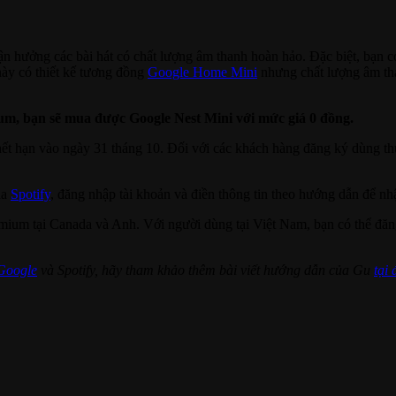
n hưởng các bài hát có chất lượng âm thanh hoàn hảo. Đặc biệt, bạn có
ày có thiết kế tương đồng
Google Home Mini
nhưng chất lượng âm tha
ium, bạn sẽ mua được Google Nest Mini với mức giá 0 đồng.
ết hạn vào ngày 31 tháng 10. Đối với các khách hàng đăng ký dùng th
ủa
Spotify
, đăng nhập tài khoản và điền thông tin theo hướng dẫn để n
mium tại Canada và Anh. Với người dùng tại Việt Nam, bạn có thể đăn
 Google
và Spotify, hãy tham khảo thêm bài viết hướng dẫn của Gu
tại 