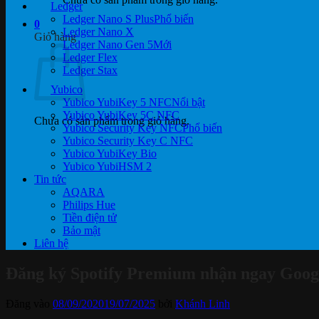
Ledger
Ledger Nano S Plus
0
Ledger Nano X
Giỏ hàng
Ledger Nano Gen 5
Ledger Flex
Ledger Stax
Yubico
Yubico YubiKey 5 NFC
Yubico YubiKey 5C NFC
Chưa có sản phẩm trong giỏ hàng.
Yubico Security Key NFC
Yubico Security Key C NFC
Yubico YubiKey Bio
Yubico YubiHSM 2
Tin tức
AQARA
Philips Hue
Tiền điện tử
Bảo mật
Liên hệ
Đăng ký Spotify Premium nhận ngay Goog
Đăng vào
08/09/2020
19/07/2025
bởi
Khánh Linh