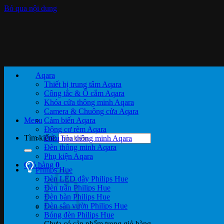
Bỏ qua nội dung
Aqara
Thiết bị trung tâm Aqara
Công tắc & Ổ cắm Aqara
Khóa cửa thông minh Aqara
Camera & Chuông cửa Aqara
Menu
Cảm biến Aqara
Động cơ rèm Aqara
Tìm kiếm:
Điều hòa thông minh Aqara
Đèn thông minh Aqara
Phụ kiện Aqara
Giỏ hàng
0
Philips Hue
Đèn LED dây Philips Hue
Đèn trần Philips Hue
Đèn bàn Philips Hue
Đèn sân vườn Philips Hue
Bóng đèn Philips Hue
Chưa có sản phẩm trong giỏ hàng.