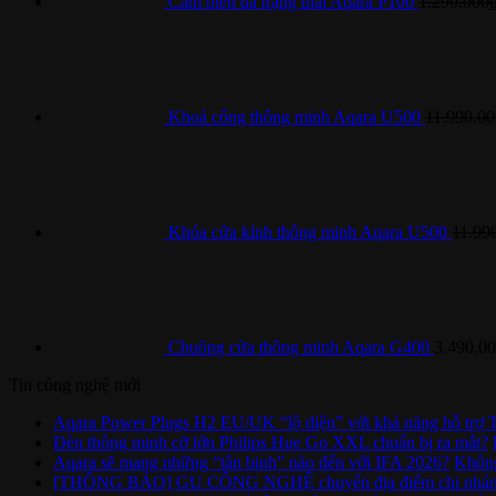
Cảm biến đa trạng thái Aqara P100
1.290.000
Khoá cổng thông minh Aqara U500
11.990.00
Khóa cửa kính thông minh Aqara U500
11.99
Chuông cửa thông minh Aqara G400
3.490.0
Tin công nghệ mới
Aqara Power Plugs H2 EU/UK “lộ diện” với khả năng hỗ trợ 
Đèn thông minh cỡ lớn Philips Hue Go XXL chuẩn bị ra mắt?
Aqara sẽ mang những “tân binh” nào đến với IFA 2026?
Không
[THÔNG BÁO] GU CÔNG NGHỆ chuyển địa điểm chi nhánh