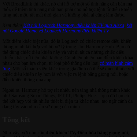
Với BroadLink thì khác, nó chỉ hỗ trợ một số tính năng căn bản mà
thôi, để thêm tính năng mới bạn phải cho nó học lệnh từ điều khiển
từng nút một, rất mất thời gian và không phải ai cũng làm được.
Xem thêm
Kết nối Logitech Harmony điều khiển TV qua Alexa
,
kết
nối Google Home và Logitech Harmony điều khiển TV
.
Một điểm khác biệt nữa, đó là Logitech có chiếc remote điều khiển
thông minh kết hợp với bộ xử lý trung tâm Harmony Hub. Bạn có
thể dùng chiếc điều khiển này và vứt đi tất cả những chiếc điều
khiển khác, rất tiện phải không. Có nhiều phiên bản điều khiển khác
nhau cho bạn lựa chọn, từ loại phổ thông đến loại
có màn hình cảm
ứng
. Một số thành viên khác trong gia đình có thể sẽ quen thuộc với
chiếc điều khiển này hơn là với việc ra lệnh bằng giọng nói, hoặc
điều khiển thông qua app.
Ngoài ra, Harmony hỗ trợ rất nhiều nền tảng nhà thông minh khác
như Samsung SmartThings, IFTTT, Philips Hue… qua đó bạn có
thể kết hợp với rất nhiều thiết bị điện tử khác nhau, tạo ngữ cảnh đa
dạng tùy vào nhu cầu sử dụng của mình.
Tổng kết
Như vậy, với nhu cầu
điều khiển TV, Điều hòa bằng giọng nói
,