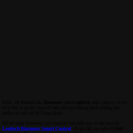
Khác với BroadLink,
Harmony của Logitech
, một công ty có trụ
sở ở Mỹ là sự lựa chọn số một nếu bạn không thích những sản
phẩm có xuất xứ từ Trung Quốc.
Để sử dụng Harmony, lựa chọn rẻ nhất hiện nay là đặt mua bộ
Logitech Harmony Smart Control
với giá
0
₫
, bao gồm
1 Hub