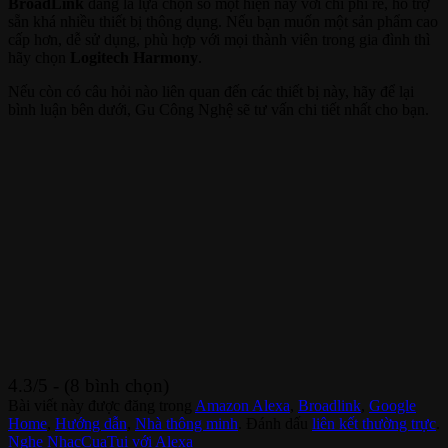
BroadLink
đang là lựa chọn số một hiện nay với chi phí rẻ, hỗ trợ
sẵn khá nhiều thiết bị thông dụng. Nếu bạn muốn một sản phẩm cao
cấp hơn, dễ sử dụng, phù hợp với mọi thành viên trong gia đình thì
hãy chọn
Logitech Harmony
.
Nếu còn có câu hỏi nào liên quan đến các thiết bị này, hãy để lại
bình luận bên dưới, Gu Công Nghệ sẽ tư vấn chi tiết nhất cho bạn.
4.3/5 - (8 bình chọn)
Bài viết này được đăng trong
Amazon Alexa
,
Broadlink
,
Google
Home
,
Hướng dẫn
,
Nhà thông minh
. Đánh dấu
liên kết thường trực
.
Nghe NhacCuaTui với Alexa