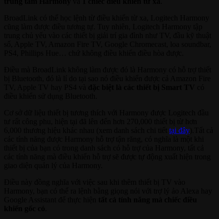
trung tâm Harmony
và
1 chiếc điều khiển từ xa
.
BroadLink có thể học lệnh từ điều khiển từ xa, Logitech Harmony
cũng làm được điều tương tự. Tuy nhiên, Logitech Harmony tập
trung chủ yếu vào các thiết bị giải trí gia đình như TV, đầu kỹ thuật
số, Apple TV, Amazon Fire TV, Google Chromecast, loa soundbar,
PS4, Phillips Hue… chứ không điều khiển điều hòa được.
Điều mà BroadLink không làm được đó là Harmony có hỗ trợ thiết
bị Bluetooth, đó là lí do tại sao nó điều khiển được cả Amazon Fire
TV, Apple TV hay PS4 và
đặc biệt là các thiết bị Smart TV
có
điều khiển sử dụng Bluetooth.
Cơ sở dữ liệu thiết bị tương thích với Harmony được Logitech đầu
tư rất công phu, hiện tại đã lên đến hơn 270,000 thiết bị từ hơn
6,000 thương hiệu khác nhau (xem danh sách chi tiết
tại đây
).Tất cả
các tính năng được Harmony hỗ trợ tận răng, có nghĩa là một khi
thiết bị của bạn có trong danh sách có hỗ trợ của Harmony, tất cả
các tính năng mà điều khiển hỗ trợ sẽ được tự động xuất hiện trong
giao diện quản lý của Harmony.
Điều này đồng nghĩa với việc sau khi thêm thiết bị TV vào
Harmony, bạn có thể ra lệnh bằng giọng nói với trợ lý ảo Alexa hay
Google Assistant để thực hiện
tất cả tính năng mà chiếc điều
khiển gốc có
.