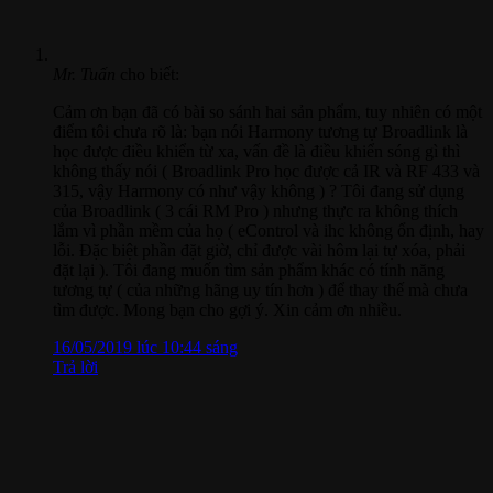
Mr. Tuấn
cho biết:
Cảm ơn bạn đã có bài so sánh hai sản phẩm, tuy nhiên có một
điểm tôi chưa rõ là: bạn nói Harmony tương tự Broadlink là
học được điều khiển từ xa, vấn đề là điều khiển sóng gì thì
không thấy nói ( Broadlink Pro học được cả IR và RF 433 và
315, vậy Harmony có như vậy không ) ? Tôi đang sử dụng
của Broadlink ( 3 cái RM Pro ) nhưng thực ra không thích
lắm vì phần mềm của họ ( eControl và ihc không ổn định, hay
lỗi. Đặc biệt phần đặt giờ, chỉ được vài hôm lại tự xóa, phải
đặt lại ). Tôi đang muốn tìm sản phẩm khác có tính năng
tương tự ( của những hãng uy tín hơn ) để thay thế mà chưa
tìm được. Mong bạn cho gợi ý. Xin cảm ơn nhiều.
16/05/2019 lúc 10:44 sáng
Trả lời