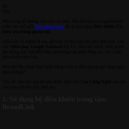
04
Th9
Một trong số những nhu cầu căn bản, đầu tiên khi mọi người bước
chân vào thế giới
Nhà thông minh
đó là khả năng
Điều khiển TV,
Điều hòa bằng giọng nói
.
Điều này có nghĩa là sao, giờ bạn có thể nằm dài trên ghế sofa, yêu
cầu
Alexa hay Google Assistant
bật TV, thay đổi kênh, tăng giảm
âm lượng hay bật điều hòa mà không cần phải động tay vào chiếc
điều khiển trên bàn.
Mọi thứ đều được thực hiện bằng cách ra lệnh giọng nói! Quá ngầu
phải không?
Vậy thì, làm thế nào để làm được như vậy?
Gu Công Nghệ
xin chỉ
cho bạn một số cách như sau.
1. Sử dụng bộ điều khiển trung tâm
BroadLink