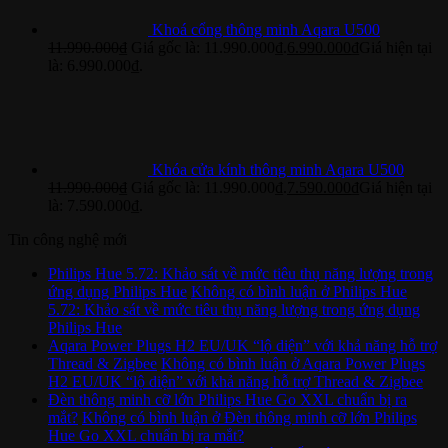
Khoá cổng thông minh Aqara U500
11.990.000
₫
Giá gốc là: 11.990.000₫.
6.990.000
₫
Giá hiện tại
là: 6.990.000₫.
Khóa cửa kính thông minh Aqara U500
11.990.000
₫
Giá gốc là: 11.990.000₫.
7.590.000
₫
Giá hiện tại
là: 7.590.000₫.
Tin công nghệ mới
Philips Hue 5.72: Khảo sát về mức tiêu thụ năng lượng trong
ứng dụng Philips Hue
Không có bình luận
ở Philips Hue
5.72: Khảo sát về mức tiêu thụ năng lượng trong ứng dụng
Philips Hue
Aqara Power Plugs H2 EU/UK “lộ diện” với khả năng hỗ trợ
Thread & Zigbee
Không có bình luận
ở Aqara Power Plugs
H2 EU/UK “lộ diện” với khả năng hỗ trợ Thread & Zigbee
Đèn thông minh cỡ lớn Philips Hue Go XXL chuẩn bị ra
mắt?
Không có bình luận
ở Đèn thông minh cỡ lớn Philips
Hue Go XXL chuẩn bị ra mắt?