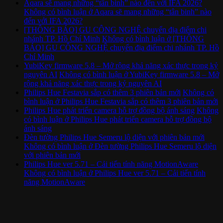
Aqara sẽ mang những “tân binh” nào đến với IFA 2026?
Không có bình luận
ở Aqara sẽ mang những “tân binh” nào
đến với IFA 2026?
[THÔNG BÁO] GU CÔNG NGHỆ chuyển địa điểm chi
nhánh TP. Hồ Chí Minh
Không có bình luận
ở [THÔNG
BÁO] GU CÔNG NGHỆ chuyển địa điểm chi nhánh TP. Hồ
Chí Minh
YubiKey firmware 5.8 – Mở rộng khả năng xác thực trong kỷ
nguyên AI
Không có bình luận
ở YubiKey firmware 5.8 – Mở
rộng khả năng xác thực trong kỷ nguyên AI
Philips Hue Festavia sắp có thêm 3 phiên bản mới
Không có
bình luận
ở Philips Hue Festavia sắp có thêm 3 phiên bản mới
Philips Hue phát triển camera hỗ trợ đồng bộ ánh sáng
Không
có bình luận
ở Philips Hue phát triển camera hỗ trợ đồng bộ
ánh sáng
Đèn tường Philips Hue Semeru lộ diện với phiên bản mới
Không có bình luận
ở Đèn tường Philips Hue Semeru lộ diện
với phiên bản mới
Philips Hue ver 5.71 – Cải tiến tính năng MotionAware
Không có bình luận
ở Philips Hue ver 5.71 – Cải tiến tính
năng MotionAware