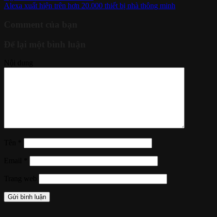
Alexa xuất hiện trên hơn 20.000 thiết bị nhà thông minh
Comment của bạn
Để lại một bình luận
Nội dung
Tên
*
Email
*
Trang web