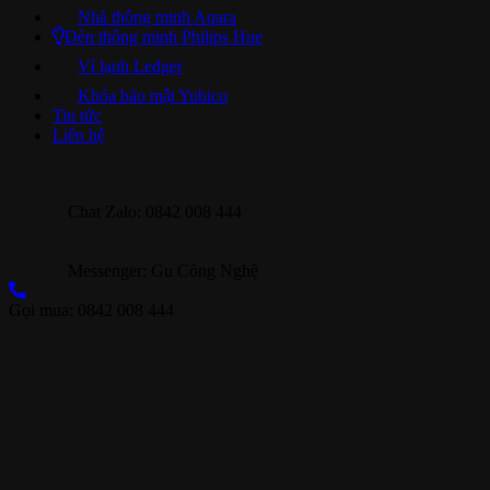
Nhà thông minh Aqara
Đèn thông minh Philips Hue
Ví lạnh Ledger
Khóa bảo mật Yubico
Tin tức
Liên hệ
Chat Zalo: 0842 008 444
Messenger: Gu Công Nghệ
Gọi mua: 0842 008 444