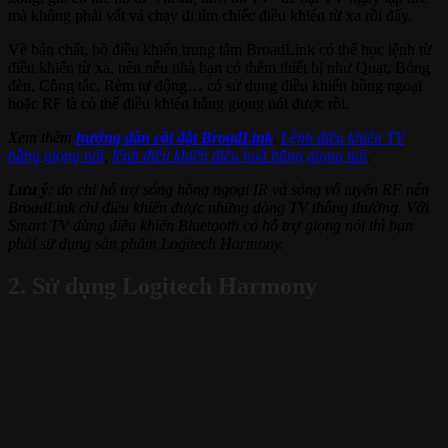
mà không phải vất vả chạy đi tìm chiếc điều khiển từ xa rồi đấy.
Về bản chất, bộ điều khiển trung tâm BroadLink có thể học lệnh từ
điều khiển từ xa, nên nếu nhà bạn có thêm thiết bị như Quạt, Bóng
đèn, Công tắc, Rèm tự động… có sử dụng điều khiển hồng ngoại
hoặc RF là có thể điều khiển bằng giọng nói được rồi.
Xem thêm
hướng dẫn cài đặt BroadLink
.
Lệnh điều khiển TV
bằng giọng nói
,
lệnh điều khiển điều hoà bằng giọng nói
.
Lưu ý
: do chỉ hỗ trợ sóng hồng ngoại IR và sóng vô tuyến RF nên
BroadLink chỉ điều khiển được những dòng TV thông thường. Với
Smart TV dùng điều khiển Bluetooth có hỗ trợ giọng nói thì bạn
phải sử dụng sản phẩm Logitech Harmony.
2. Sử dụng Logitech Harmony