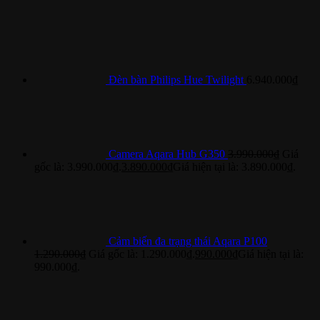
Đèn bàn Philips Hue Twilight
6.940.000
₫
Camera Aqara Hub G350
3.990.000
₫
Giá
gốc là: 3.990.000₫.
3.890.000
₫
Giá hiện tại là: 3.890.000₫.
Cảm biến đa trạng thái Aqara P100
1.290.000
₫
Giá gốc là: 1.290.000₫.
990.000
₫
Giá hiện tại là:
990.000₫.