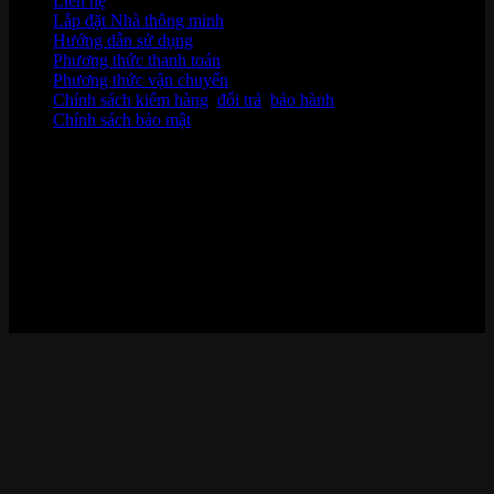
Liên hệ
Lắp đặt Nhà thông minh
Hướng dẫn sử dụng
Phương thức thanh toán
Phương thức vận chuyển
Chính sách kiểm hàng
,
đổi trả
,
bảo hành
Chính sách bảo mật