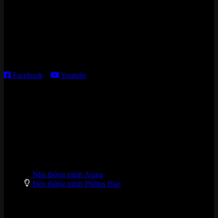
Kho giao HCM
:
179 Nguyễn Cư Trinh, P. Cầu Ông Lãnh, TP. HCM
Thời gian làm việc:
T2 – T6: 8h30 – 12h00; 13h30 – 18h00
T7 – CN: 8h30 – 12h00; 13h30 – 16h00
Facebook
–
Youtube
DANH MỤC SẢN PHẨM
Nhà thông minh Aqara
Đèn thông minh Philips Hue