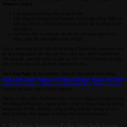
Dimmer Switch
Cấp nguồn cho bóng đèn và bật nó lên
Đặt công tắc Philips Hue Dimmer Switch gần bóng, nhấn và
giữ nút ON cho đến khi bóng nháy tắt rồi bật và dừng lại thì
nhả nút ra
Giờ bóng đèn và công tắc đã kết nối với nhau, bạn có thể
dùng công tắc điều khiển được rồi đấy
Lưu ý: nếu bóng đã kết nối với hệ thống Philips Hue, cần phải reset
thì mới dùng được với công tắc theo cách này. Muốn ngắt kết nối
với công tắc, bạn hãy nhấn và giữ nút ON + OFF khoảng 10 giây,
đèn sẽ nháy báo hiệu đã được reset thành công.
Gu Công Nghệ
đã thử nghiệm, công tắc điều khiển được bóng
Philips Hue White
,
Philips Hue White Ambiance
,
Philips Hue White
and Color Ambiance
,
Philips Hue Lightstrips Plus
,
Philips Hue Go
.
Những loại khác chưa có điều kiện test.
Ngoài ra, bóng đèn của Philips Hue vẫn hoạt động như những bóng
đèn thông thường khác, nghĩa là bạn có thể sử dụng công tắc không
thông minh để bật, tắt bóng, trong trường hợp bạn không có cả 2
thiết bị Philips Hue Bridge và Philips Hue Dimmer Switch.
3. Sử dụng Amazon Echo làm hub trung