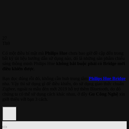
27
Th9
Có một điều bí mật mà
Philips Hue
chưa bao giờ đề cập đến trong
bất kỳ tài liệu hướng dẫn sử dụng nào, đó là những sản phẩm chiếu
sáng thông minh Philips Hue
không bắt buộc phải có Bridge mới
điều khiển được
.
Bạn đọc đúng rồi đó, không cần hub trung tâm
Philips Hue Bridge
nha. Vậy thì sử dụng gì để điều khiển, do sử dụng giao thức chuẩn
Zigbee, ngoài ra mẫu đèn mới 2019 hỗ trợ thêm Bluetooth, do đó
chúng ta có thể sử dụng cách khác nhau, ở đây
Gu Công Nghệ
xin
giới thiệu với bạn 3 cách.