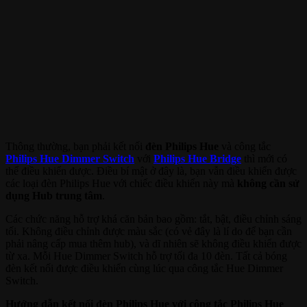
Thông thường, bạn phải kết nối
đèn Philips Hue
và công tắc
Philips Hue Dimmer Switch
với
Philips Hue Bridge
thì mới có
thể điều khiển được. Điều bí mật ở đây là, bạn vẫn điều khiển được
các loại đèn Philips Hue với chiếc điều khiển này mà
không cần sử
dụng Hub trung tâm
.
Các chức năng hỗ trợ khá căn bản bao gồm: tắt, bật, điều chỉnh sáng
tối. Không điều chỉnh được màu sắc (có vẻ đây là lí do để bạn cần
phải nâng cấp mua thêm hub), và dĩ nhiên sẽ không điều khiển được
từ xa. Mỗi Hue Dimmer Switch hỗ trợ tối đa 10 đèn. Tất cả bóng
đèn kết nối được điều khiển cùng lúc qua công tắc Hue Dimmer
Switch.
Hướng dẫn kết nối đèn Philips Hue với công tắc Philips Hue