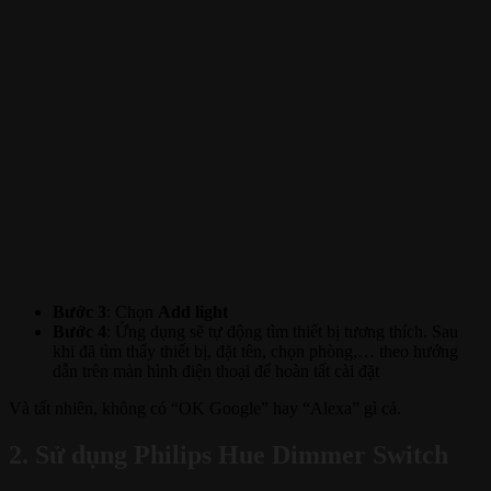
Bước 3
: Chọn
Add light
Bước 4
: Ứng dụng sẽ tự động tìm thiết bị tương thích. Sau
khi đã tìm thấy thiết bị, đặt tên, chọn phòng,… theo hướng
dẫn trên màn hình điện thoại để hoàn tất cài đặt
Và tất nhiên, không có “OK Google” hay “Alexa” gì cả.
2. Sử dụng Philips Hue Dimmer Switch