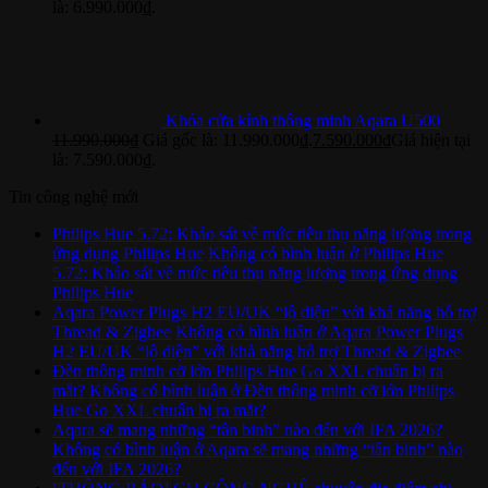
là: 6.990.000₫.
Khóa cửa kính thông minh Aqara U500
11.990.000
₫
Giá gốc là: 11.990.000₫.
7.590.000
₫
Giá hiện tại
là: 7.590.000₫.
Tin công nghệ mới
Philips Hue 5.72: Khảo sát về mức tiêu thụ năng lượng trong
ứng dụng Philips Hue
Không có bình luận
ở Philips Hue
5.72: Khảo sát về mức tiêu thụ năng lượng trong ứng dụng
Philips Hue
Aqara Power Plugs H2 EU/UK “lộ diện” với khả năng hỗ trợ
Thread & Zigbee
Không có bình luận
ở Aqara Power Plugs
H2 EU/UK “lộ diện” với khả năng hỗ trợ Thread & Zigbee
Đèn thông minh cỡ lớn Philips Hue Go XXL chuẩn bị ra
mắt?
Không có bình luận
ở Đèn thông minh cỡ lớn Philips
Hue Go XXL chuẩn bị ra mắt?
Aqara sẽ mang những “tân binh” nào đến với IFA 2026?
Không có bình luận
ở Aqara sẽ mang những “tân binh” nào
đến với IFA 2026?