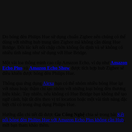
Do bóng đèn Philips Hue sử dụng chuẩn Zigbee nên chúng có thể
dùng với những hub trung tâm Zigbee mà không cần dùng Hue
Bridge. Đôi lúc kết nối chập chờn không ổn định và sẽ không có
nhiều tính năng như sử dụng với Hue Bridge.
Một vài loa thông minh cao cấp Amazon Echo, ví dụ như
Amazon
Echo Plus
và
Amazon Echo Show
được tích hợp hub Zigbee sẽ
điều khiển được bóng đèn Philips Hue.
Thông qua ứng dụng
Alexa
bạn có thể nhóm nhiều bóng Hue lại
với nhau hoặc thậm chí tạo nhóm với những loại bóng đèn thương
hiệu khác. Tuy nhiên, nếu không có Hue Bridge bạn không thể tạo
ngữ cảnh, bật tắt đèn theo vị trí location hoặc một vài tính năng đặc
biệt chỉ có trong ứng dụng Philips Hue.
Hướng dẫn chi tiết đã được
Gu Công Nghệ
chia sẻ trong bài
Kết
nối bóng đèn Philips Hue với Amazon Echo Plus không cần Hub
,
mời bạn tham khảo thêm.