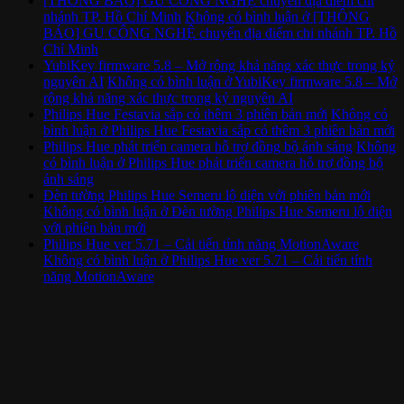
[THÔNG BÁO] GU CÔNG NGHỆ chuyển địa điểm chi
nhánh TP. Hồ Chí Minh
Không có bình luận
ở [THÔNG
BÁO] GU CÔNG NGHỆ chuyển địa điểm chi nhánh TP. Hồ
Chí Minh
YubiKey firmware 5.8 – Mở rộng khả năng xác thực trong kỷ
nguyên AI
Không có bình luận
ở YubiKey firmware 5.8 – Mở
rộng khả năng xác thực trong kỷ nguyên AI
Philips Hue Festavia sắp có thêm 3 phiên bản mới
Không có
bình luận
ở Philips Hue Festavia sắp có thêm 3 phiên bản mới
Philips Hue phát triển camera hỗ trợ đồng bộ ánh sáng
Không
có bình luận
ở Philips Hue phát triển camera hỗ trợ đồng bộ
ánh sáng
Đèn tường Philips Hue Semeru lộ diện với phiên bản mới
Không có bình luận
ở Đèn tường Philips Hue Semeru lộ diện
với phiên bản mới
Philips Hue ver 5.71 – Cải tiến tính năng MotionAware
Không có bình luận
ở Philips Hue ver 5.71 – Cải tiến tính
năng MotionAware