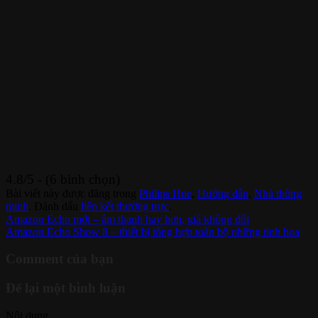
4.8/5 - (6 bình chọn)
Bài viết này được đăng trong
Philips Hue
,
Hướng dẫn
,
Nhà thông
minh
. Đánh dấu
liên kết thường trực
.
Amazon Echo mới – âm thanh hay hơn, giá không đổi
Amazon Echo Show 8 – thiết bị tổng hợp toàn bộ những tinh hoa
Comment của bạn
Để lại một bình luận
Nội dung