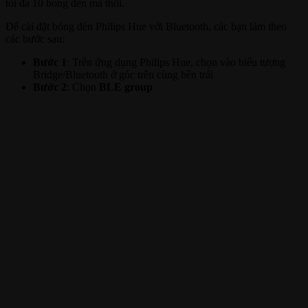
tối đa 10 bóng đèn mà thôi.
Để cài dặt bóng đèn Philips Hue với Bluetooth, các bạn làm theo
các bước sau:
Bước 1
: Trên ứng dụng Philips Hue, chọn vào biểu tượng
Bridge/Bluetooth ở góc trên cùng bên trái
Bước 2
: Chọn
BLE group