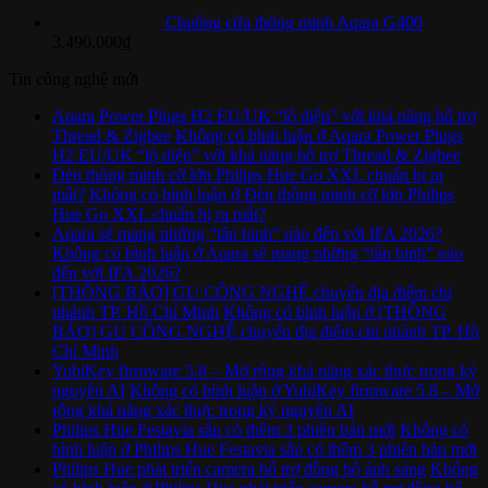
Chuông cửa thông minh Aqara G400
3.490.000
₫
Tin công nghệ mới
Aqara Power Plugs H2 EU/UK “lộ diện” với khả năng hỗ trợ
Thread & Zigbee
Không có bình luận
ở Aqara Power Plugs
H2 EU/UK “lộ diện” với khả năng hỗ trợ Thread & Zigbee
Đèn thông minh cỡ lớn Philips Hue Go XXL chuẩn bị ra
mắt?
Không có bình luận
ở Đèn thông minh cỡ lớn Philips
Hue Go XXL chuẩn bị ra mắt?
Aqara sẽ mang những “tân binh” nào đến với IFA 2026?
Không có bình luận
ở Aqara sẽ mang những “tân binh” nào
đến với IFA 2026?
[THÔNG BÁO] GU CÔNG NGHỆ chuyển địa điểm chi
nhánh TP. Hồ Chí Minh
Không có bình luận
ở [THÔNG
BÁO] GU CÔNG NGHỆ chuyển địa điểm chi nhánh TP. Hồ
Chí Minh
YubiKey firmware 5.8 – Mở rộng khả năng xác thực trong kỷ
nguyên AI
Không có bình luận
ở YubiKey firmware 5.8 – Mở
rộng khả năng xác thực trong kỷ nguyên AI
Philips Hue Festavia sắp có thêm 3 phiên bản mới
Không có
bình luận
ở Philips Hue Festavia sắp có thêm 3 phiên bản mới
Philips Hue phát triển camera hỗ trợ đồng bộ ánh sáng
Không