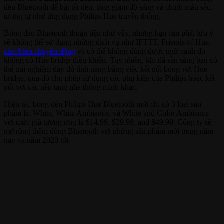
đèn Bluetooth để bật tắt đèn, tăng giảm độ sáng và chỉnh màu sắc,
tương tự như ứng dụng Philips Hue truyền thống.
Bóng đèn Bluetooth thuận tiện như vậy, nhưng bạn cần phải lưu ý
sẽ không thể sử dụng những dịch vụ như IFTTT, Friends of Hue,
cảm biến chuyển động
và có thể không dùng được ngữ cảnh do
không có Hue bridge điều khiển. Tuy nhiên, khi đã sẵn sàng bạn có
thể trải nghiệm đầy đủ tính năng bằng việc kết nối bóng với Hue
bridge, qua đó cho phép sử dụng các phụ kiện của Philips hoặc kết
nối với các nền tảng nhà thông minh khác.
Hiện tại, bóng đèn Philips Hue Bluetooth mới chỉ có 3 loại sản
phẩm là: White, White Ambiance, và White and Color Ambiance
với mức giá tương ứng là $14.99, $29.99, and $49.99. Công ty sẽ
mở rộng thêm dòng Bluetooth với những sản phẩm mới trong năm
nay và năm 2020 tới.