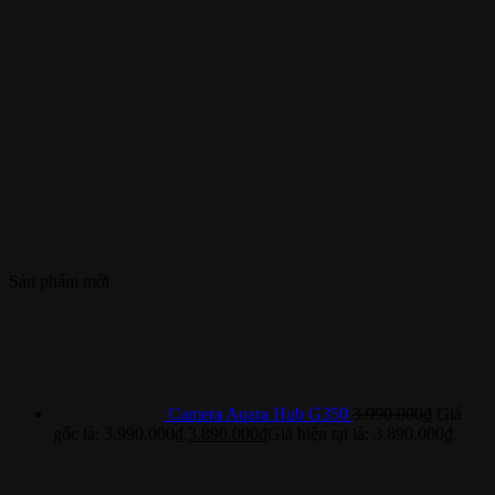
Sản phẩm mới
Camera Aqara Hub G350
3.990.000
₫
Giá
gốc là: 3.990.000₫.
3.890.000
₫
Giá hiện tại là: 3.890.000₫.