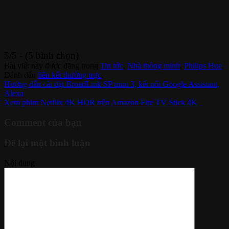
5/5 - (5 bình chọn)
Bài viết này được đăng trong
Tin tức
,
Nhà thông minh
,
Philips Hue
.
Đánh dấu
liên kết thường trực
.
Hướng dẫn cài đặt BroadLink SP mini 3, kết nối Google Assistant,
Alexa
Xem phim Netflix 4K HDR trên Amazon Fire TV Stick 4K
Comment của bạn
Để lại một bình luận
Nội dung