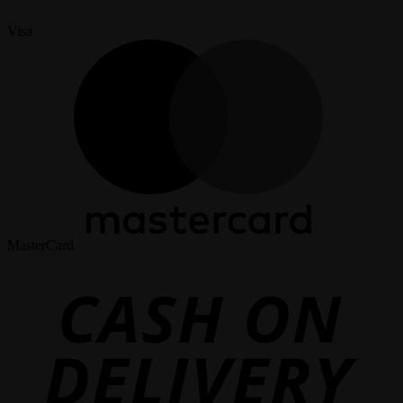
Visa
MasterCard