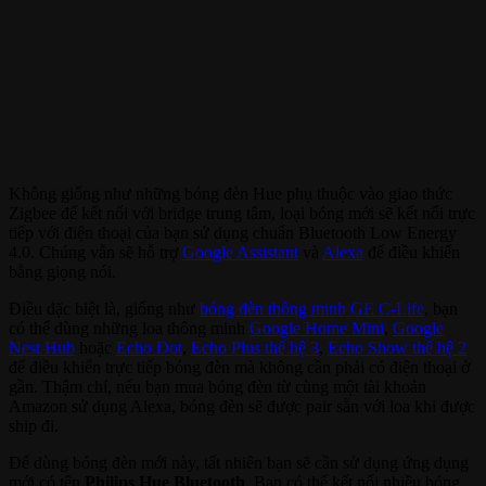
Không giống như những bóng đèn Hue phụ thuộc vào giao thức
Zigbee để kết nối với bridge trung tâm, loại bóng mới sẽ kết nối trực
tiếp với điện thoại của bạn sử dụng chuẩn Bluetooth Low Energy
4.0. Chúng vẫn sẽ hỗ trợ
Google Assistant
và
Alexa
để điều khiển
bằng giọng nói.
Điều đặc biệt là, giống như
bóng đèn thông minh GE C-Life
, bạn
có thể dùng những loa thông minh
Google Home Mini
,
Google
Nest Hub
hoặc
Echo Dot
,
Echo Plus thế hệ 3
,
Echo Show thế hệ 2
để điều khiển trực tiếp bóng đèn mà không cần phải có điện thoại ở
gần. Thậm chí, nếu bạn mua bóng đèn từ cùng một tài khoản
Amazon sử dụng Alexa, bóng đèn sẽ được pair sẵn với loa khi được
ship đi.
Để dùng bóng đèn mới này, tất nhiên bạn sẽ cần sử dụng ứng dụng
mới có tên
Philips Hue Bluetooth
. Bạn có thể kết nối nhiều bóng