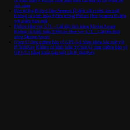
có bình luận
ở Philips Hue phát triển camera hỗ trợ đồng bộ
ánh sáng
Đèn tường Philips Hue Semeru lộ diện với phiên bản mới
Không có bình luận
ở Đèn tường Philips Hue Semeru lộ diện
với phiên bản mới
Philips Hue ver 5.71 – Cải tiến tính năng MotionAware
Không có bình luận
ở Philips Hue ver 5.71 – Cải tiến tính
năng MotionAware
OpenAI tăng cường bảo vệ GPT-5.6 bằng khóa bảo mật vật
lý YubiKey
Không có bình luận
ở OpenAI tăng cường bảo vệ
GPT-5.6 bằng khóa bảo mật vật lý YubiKey