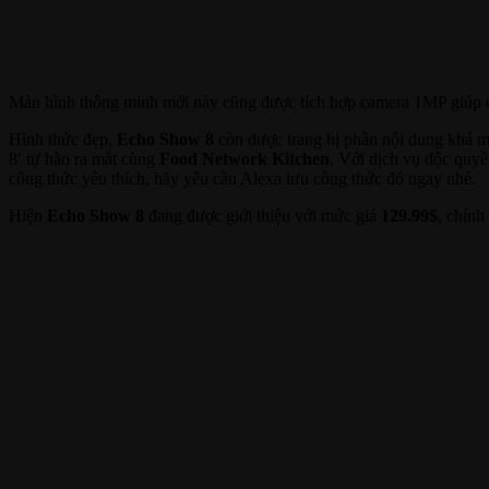
Màn hình thông minh mới này cũng được tích hợp camera 1MP giúp dễ
Hình thức đẹp,
Echo Show 8
còn được trang bị phần nội dung khá m
8′ tự hào ra mắt cùng
Food Network Kitchen
. Với dịch vụ độc quyề
công thức yêu thích, hãy yêu cầu Alexa lưu công thức đó ngay nhé.
Hiện
Echo Show 8
đang được giới thiệu với mức giá
129.99$
, chính