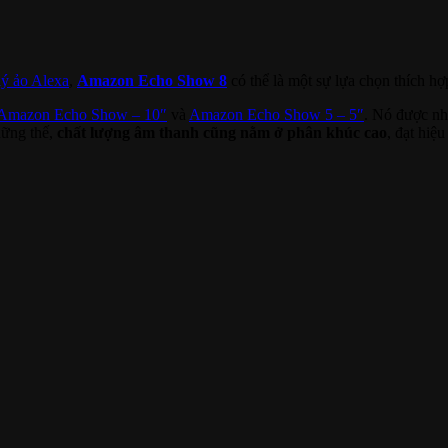
 lý ảo Alexa
,
Amazon Echo Show 8
có thể là một sự lựa chọn thích hợ
Amazon Echo Show – 10″
và
Amazon Echo Show 5 – 5″
. Nó được nh
hững thế,
chất lượng âm thanh cũng nằm ở phân khúc cao
, đạt hiệ