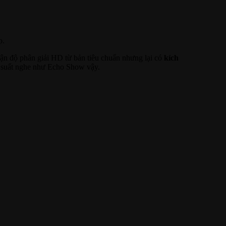
p.
ận độ phân giải HD từ bản tiêu chuẩn nhưng lại có
kích
u suất nghe như Echo Show vậy.