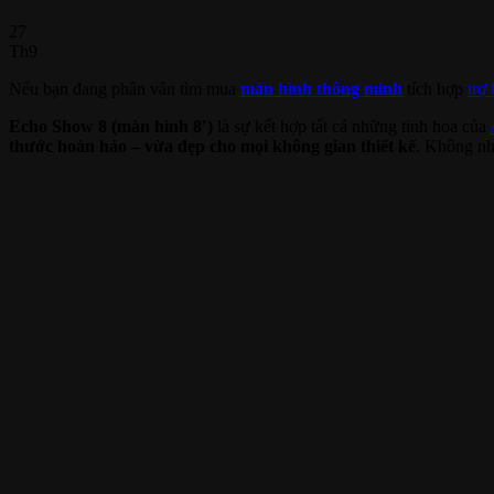
27
Th9
Nếu bạn đang phân vân tìm mua
màn hình thông minh
tích hợp
trợ
Echo Show 8 (màn hình 8′)
là sự kết hợp tất cả những tinh hoa của
thước hoàn hảo – vừa đẹp cho mọi không gian thiết kế
. Không n