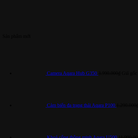
Sản phẩm mới
Camera Aqara Hub G350
3.990.000
₫
Giá gốc 
Cảm biến đa trạng thái Aqara P100
1.290.000
Khoá cổng thông minh Aqara U500
11.990.00