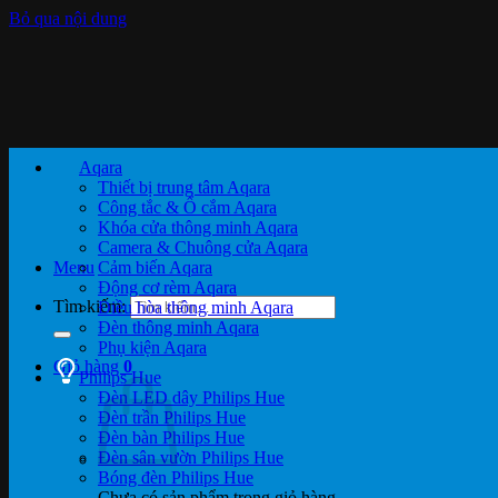
Bỏ qua nội dung
Aqara
Thiết bị trung tâm Aqara
Công tắc & Ổ cắm Aqara
Khóa cửa thông minh Aqara
Camera & Chuông cửa Aqara
Menu
Cảm biến Aqara
Động cơ rèm Aqara
Tìm kiếm:
Điều hòa thông minh Aqara
Đèn thông minh Aqara
Phụ kiện Aqara
Giỏ hàng
0
Philips Hue
Đèn LED dây Philips Hue
Đèn trần Philips Hue
Đèn bàn Philips Hue
Đèn sân vườn Philips Hue
Bóng đèn Philips Hue
Chưa có sản phẩm trong giỏ hàng.