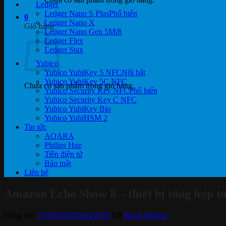
Ledger
Ledger Nano S Plus
0
Ledger Nano X
Giỏ hàng
Ledger Nano Gen 5
Ledger Flex
Ledger Stax
Yubico
Yubico YubiKey 5 NFC
Yubico YubiKey 5C NFC
Chưa có sản phẩm trong giỏ hàng.
Yubico Security Key NFC
Yubico Security Key C NFC
Yubico YubiKey Bio
Yubico YubiHSM 2
Tin tức
AQARA
Philips Hue
Tiền điện tử
Bảo mật
Liên hệ
Amazon Echo Show 8 – thiết bị tổng hợp t
Đăng vào
27/09/2019
28/04/2020
bởi
Phạm Hương