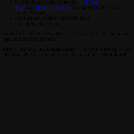
Tải ứng dụng Google Home trên
Apple App
Store
hoặc
Google Play Store
và đăng nhập với tài khoản
Google Account.
Bật Bluetooth và định vị trên điện thoại.
Cấp nguồn cho camera.
Sau khi chắc chắn đáp ứng được các lưu ý kể trên, hãy tiếp tục thực
hiện các bước dưới đây nhé:
Bước 1:
Mở ứng dụng
Google Home
> Chọn mục
Thiết bị
> Chọn
biểu tượng
ở góc dưới cùng bên phải màn hình >
Thiết bị mới