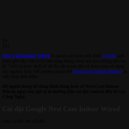
19
Th1
Nest Cam Indoor Wired
là camera an ninh mới được
Google
giới
thiệu gần đây với vô số tính năng thông minh mà bạn không nên bỏ
lỡ. Thiết bị được thiết kế để lắp đặt trong nhà và hoàn toàn sử dụng
dây nguồn, khác với camera ngoài trời
Nest Cam Outdoor Battery
ra
mắt cùng thời điểm.
Để người dùng dễ dàng hình dung hơn về Nest Cam Indoor
Wired, ngay bây giờ sẽ là hướng dẫn cài đặt camera đến từ Gu
Công Nghệ.
Cài đặt Google Nest Cam Indoor Wired
Lưu ý trước khi cài đặt.