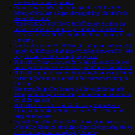
Hue Go XXL chuẩn bị ra mắt?
Aqara sẽ mang những “tân binh” nào đến với IFA 2026?
Không có bình luận
ở Aqara sẽ mang những “tân binh” nào
đến với IFA 2026?
[THÔNG BÁO] GU CÔNG NGHỆ chuyển địa điểm chi
nhánh TP. Hồ Chí Minh
Không có bình luận
ở [THÔNG
BÁO] GU CÔNG NGHỆ chuyển địa điểm chi nhánh TP. Hồ
Chí Minh
YubiKey firmware 5.8 – Mở rộng khả năng xác thực trong kỷ
nguyên AI
Không có bình luận
ở YubiKey firmware 5.8 – Mở
rộng khả năng xác thực trong kỷ nguyên AI
Philips Hue Festavia sắp có thêm 3 phiên bản mới
Không có
bình luận
ở Philips Hue Festavia sắp có thêm 3 phiên bản mới
Philips Hue phát triển camera hỗ trợ đồng bộ ánh sáng
Không
có bình luận
ở Philips Hue phát triển camera hỗ trợ đồng bộ
ánh sáng
Đèn tường Philips Hue Semeru lộ diện với phiên bản mới
Không có bình luận
ở Đèn tường Philips Hue Semeru lộ diện
với phiên bản mới
Philips Hue ver 5.71 – Cải tiến tính năng MotionAware
Không có bình luận
ở Philips Hue ver 5.71 – Cải tiến tính
năng MotionAware
OpenAI tăng cường bảo vệ GPT-5.6 bằng khóa bảo mật vật
lý YubiKey
Không có bình luận
ở OpenAI tăng cường bảo vệ
GPT-5.6 bằng khóa bảo mật vật lý YubiKey