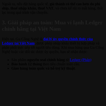
Ngoài ra, nếu đặt hàng quốc tế,
giá thành có thể cao hơn do phí
ship, thuế nhập khẩu, thuế VAT
, và chưa kể rủi ro mất hàng, thất
lạc trong quá trình vận chuyển.
3. Giải pháp an toàn: Mua ví lạnh Ledger
chính hãng tại Việt Nam
Hiện tại, Gu Công Nghệ
là
đại lý ủy quyền chính thức của
Ledger tại Việt Nam
, được phép nhập khẩu thiết bị hợp pháp và
phân phối trực tiếp tới người tiêu dùng. Khi mua hàng qua Gu Công
Nghệ hoặc các đối tác được ủy quyền, bạn sẽ nhận được:
Sản phẩm
nguyên seal chính hãng
từ
Ledger (Pháp)
.
Bảo hành 12 tháng
theo tiêu chuẩn toàn cầu.
Giao hàng toàn quốc và hỗ trợ kỹ thuật
.