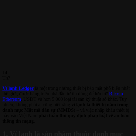
14
Th7
Ví lạnh Ledger
là một trong những thiết bị bảo mật phổ biến nhất
thế giới, được hàng triệu nhà đầu tư tin dùng để lưu trữ
Bitcoin
,
Ethereum
, USDT và hơn 5.000 loại tài sản kỹ thuật số khác. Tuy
nhiên, không phải ai cũng biết rằng
ví lạnh là thiết bị nằm trong
danh mục Mật mã dân sự (MMDS)
– và việc nhập khẩu thiết bị
này vào Việt Nam
phải tuân thủ quy định pháp luật về an toàn
thông tin mạng
.
1. Ví lạnh là sản phẩm thuộc danh mục