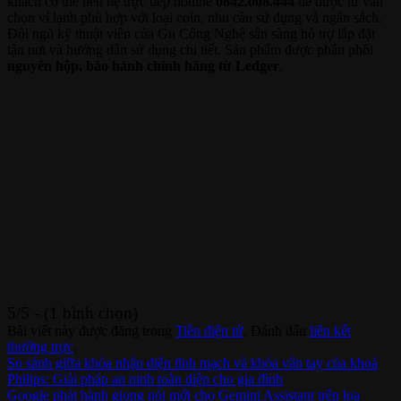
khách có thể liên hệ trực tiếp hotline
0842.008.444
để được tư vấn
chọn ví lạnh phù hợp với loại coin, nhu cầu sử dụng và ngân sách.
Đội ngũ kỹ thuật viên của Gu Công Nghệ sẵn sàng hỗ trợ lắp đặt
tận nơi và hướng dẫn sử dụng chi tiết. Sản phẩm được phân phối
nguyên hộp, bảo hành chính hãng từ Ledger
.
5/5 - (1 bình chọn)
Bài viết này được đăng trong
Tiền điện tử
. Đánh dấu
liên kết
thường trực
.
So sánh giữa khóa nhận diện tĩnh mạch và khóa vân tay của khoá
Philips: Giải pháp an ninh toàn diện cho gia đình
Google phát hành giọng nói mới cho Gemini Assistant trên loa