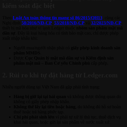
kiểm soát đặc biệt
Theo
Luật An toàn thông tin mạng số 86/2015/QH13
, cùng các
Nghị định
58/2016/NĐ-CP
,
53/2018/NĐ-CP
và
32/2023/NĐ-CP
,
thiết bị mã hóa như ví lạnh Ledger thuộc
nhóm sản phẩm mật mã
dân sự
. Đây là loại hàng hóa có tính bảo mật cao, chỉ được phép
xuất nhập khẩu khi:
Người mua/người nhận phải có
giấy phép kinh doanh sản
phẩm MMDS
.
Được
Cục Quản lý mật mã dân sự và Kiểm định sản
phẩm mật mã – Ban Cơ yếu Chính phủ
cấp phép.
2. Rủi ro khi tự đặt hàng từ Ledger.com
Nhiều người dùng tại Việt Nam đã gặp phải tình trạng:
Hàng bị giữ lại tại hải quan
và không được thông quan do
không có giấy phép nhập khẩu.
Không thể lấy lại tiền hoặc hàng
, do không đủ hồ sơ hoàn
thuế hoặc trả hàng phức tạp.
Chi phí phát sinh lớn
vì phải tự xử lý thủ tục, thuê dịch vụ
khai hải quan, hoặc gửi lại sản phẩm về nước xuất xứ.