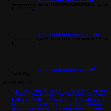
11.990.000
₫
Giá gốc là: 11.990.000₫.
6.990.000
₫
Giá hiện tại
là: 6.990.000₫.
Khóa cửa kính thông minh Aqara U500
11.990.000
₫
Giá gốc là: 11.990.000₫.
7.590.000
₫
Giá hiện tại
là: 7.590.000₫.
Chuông cửa thông minh Aqara G400
3.490.000
₫
Tin công nghệ mới
Aqara Power Plugs H2 EU/UK “lộ diện” với khả năng hỗ trợ
Thread & Zigbee
Không có bình luận
ở Aqara Power Plugs
H2 EU/UK “lộ diện” với khả năng hỗ trợ Thread & Zigbee
Đèn thông minh cỡ lớn Philips Hue Go XXL chuẩn bị ra
mắt?
Không có bình luận
ở Đèn thông minh cỡ lớn Philips