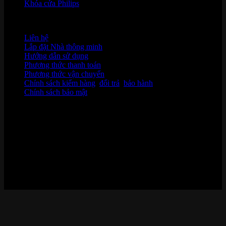
Khóa cửa Philips
HỖ TRỢ KHÁCH HÀNG
Liên hệ
Lắp đặt Nhà thông minh
Hướng dẫn sử dụng
Phương thức thanh toán
Phương thức vận chuyển
Chính sách kiểm hàng
,
đổi trả
,
bảo hành
Chính sách bảo mật