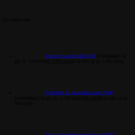
Sản phẩm mới
Camera Aqara Hub G350
3.990.000
₫
Giá
gốc là: 3.990.000₫.
3.890.000
₫
Giá hiện tại là: 3.890.000₫.
Cảm biến đa trạng thái Aqara P100
1.290.000
₫
Giá gốc là: 1.290.000₫.
990.000
₫
Giá hiện tại là:
990.000₫.
Khoá cổng thông minh Aqara U500