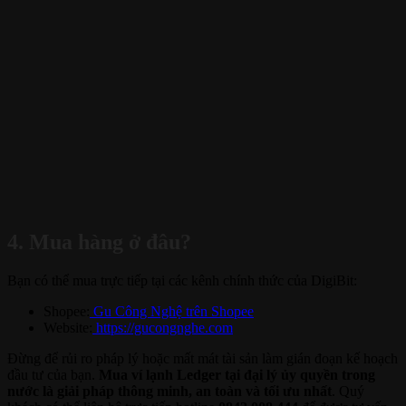
4. Mua hàng ở đâu?
Bạn có thể mua trực tiếp tại các kênh chính thức của DigiBit:
Shopee:
Gu Công Nghệ trên Shopee
Website:
https://gucongnghe.com
Đừng để rủi ro pháp lý hoặc mất mát tài sản làm gián đoạn kế hoạch
đầu tư của bạn.
Mua ví lạnh Ledger tại đại lý ủy quyền trong
nước là giải pháp thông minh, an toàn và tối ưu nhất
.
Quý