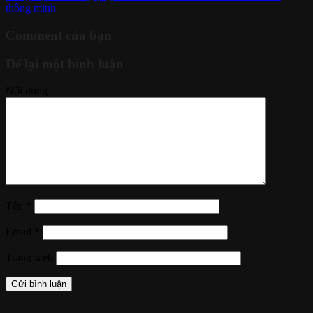
thông minh
Comment của bạn
Để lại một bình luận
Nội dung
Tên
*
Email
*
Trang web