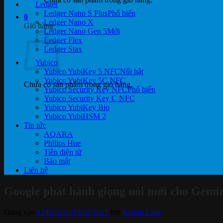
Ledger
Ledger Nano S Plus
0
Ledger Nano X
Giỏ hàng
Ledger Nano Gen 5
Ledger Flex
Ledger Stax
Yubico
Yubico YubiKey 5 NFC
Yubico YubiKey 5C NFC
Chưa có sản phẩm trong giỏ hàng.
Yubico Security Key NFC
Yubico Security Key C NFC
Yubico YubiKey Bio
Yubico YubiHSM 2
Tin tức
AQARA
Philips Hue
Tiền điện tử
Bảo mật
Liên hệ
Google phát hành giọng nói mới cho Gemini
Đăng vào
17/07/2025
19/07/2025
bởi
Khánh Linh