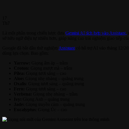
17
Th7
Là một phần trong chiến lược đưa
Gemini AI tích hợp vào Assistant,
sở hữu ngữ điệu tự nhiên hơn, giúp nâng cao trải nghiệm giao tiếp củ
Google đã bắt đầu thử nghiệm
Assistant
có hỗ trợ AI vào tháng 12/20
dùng lựa chọn. Bao gồm:
Yarrow:
Giọng ấm áp – trầm
Croton:
Giọng mượt mà – trầm
Pilea:
Giọng tươi sáng – cao
Aloe:
Giọng nhẹ nhàng – quãng trung
Oxalis
: Giọng tươi sáng – quãng trung
Fern:
Giọng tươi sáng – cao
Verbena:
Giọng nhẹ nhàng – trầm
Ivy:
Giọng Anh – quãng trung
Jade:
Giọng truyền cảm – quãng trung
Eucalyptus
: Giọng Úc – cao