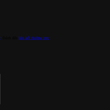
c
. Đánh dấu
liên kết thường trực
.