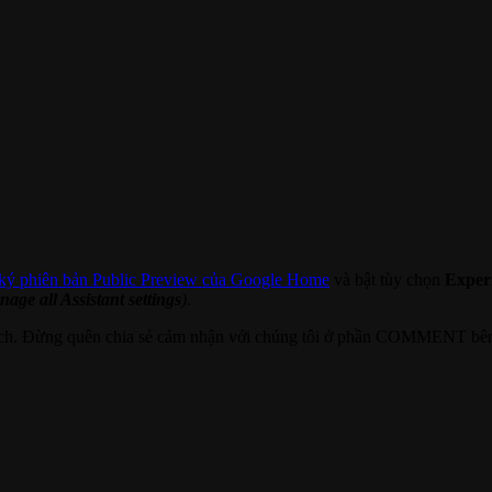
ký phiên bản Public Preview của Google Home
và bật tùy chọn
Experi
age all Assistant settings
)
.
thích. Đừng quên chia sẻ cảm nhận với chúng tôi ở phần COMMENT bê