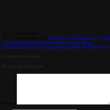
5/5 - (1 bình chọn)
Bài viết này được đăng trong
Google Home
,
Nhà thông minh
,
Tin tứ
Vì sao không nên đặt hàng ví lạnh Ledger tại nước ngoài?
4 công tắc thông minh Aqara giúp kiểm soát lượng điện năng tiêu thụ
Comment của bạn
Để lại một bình luận
Nội dung