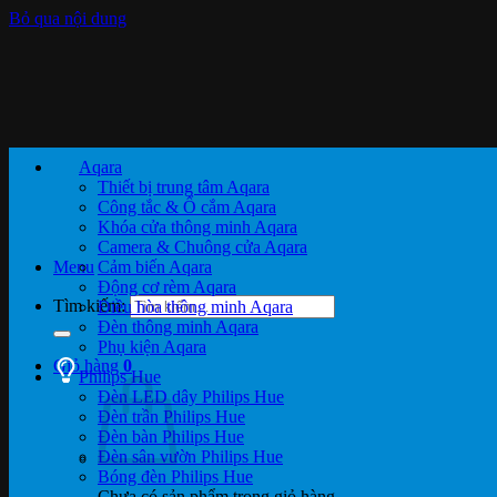
Bỏ qua nội dung
Aqara
Thiết bị trung tâm Aqara
Công tắc & Ổ cắm Aqara
Khóa cửa thông minh Aqara
Camera & Chuông cửa Aqara
Menu
Cảm biến Aqara
Động cơ rèm Aqara
Tìm kiếm:
Điều hòa thông minh Aqara
Đèn thông minh Aqara
Phụ kiện Aqara
Giỏ hàng
0
Philips Hue
Đèn LED dây Philips Hue
Đèn trần Philips Hue
Đèn bàn Philips Hue
Đèn sân vườn Philips Hue
Bóng đèn Philips Hue
Chưa có sản phẩm trong giỏ hàng.