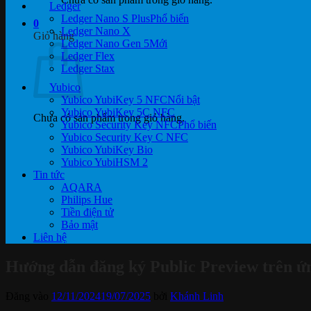
Ledger
Ledger Nano S Plus
0
Ledger Nano X
Giỏ hàng
Ledger Nano Gen 5
Ledger Flex
Ledger Stax
Yubico
Yubico YubiKey 5 NFC
Yubico YubiKey 5C NFC
Chưa có sản phẩm trong giỏ hàng.
Yubico Security Key NFC
Yubico Security Key C NFC
Yubico YubiKey Bio
Yubico YubiHSM 2
Tin tức
AQARA
Philips Hue
Tiền điện tử
Bảo mật
Liên hệ
Hướng dẫn đăng ký Public Preview trên 
Đăng vào
12/11/2024
19/07/2025
bởi
Khánh Linh