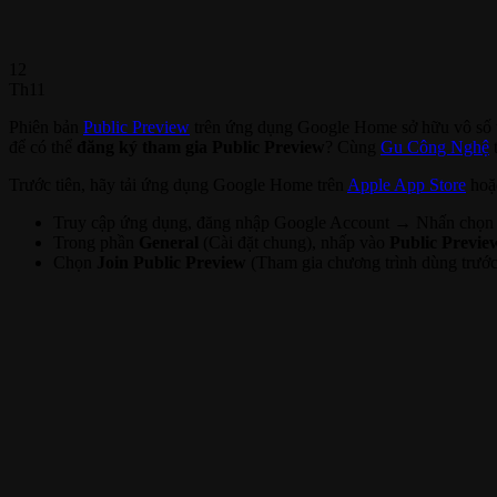
12
Th11
Phiên bản
Public Preview
trên ứng dụng Google Home sở hữu vô số 
để có thể
đăng ký tham gia Public Preview
? Cùng
Gu Công Nghệ
t
Trước tiên, hãy tải ứng dụng Google Home trên
Apple App Store
ho
Truy cập ứng dụng, đăng nhập Google Account → Nhấn chọn
Trong phần
General
(Cài đặt chung), nhấp vào
Public Previe
Chọn
Join Public Preview
(Tham gia chương trình dùng trước