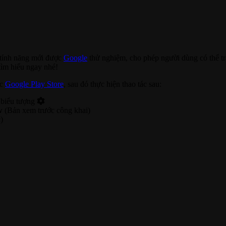
tính năng mới được
Google
thử nghiệm, cho phép người dùng có thể tr
ìm hiểu ngay nhé!
ặc
Google Play Store
, sau đó thực hiện thao tác sau:
 biểu tượng
w
(Bản xem trước công khai)
)