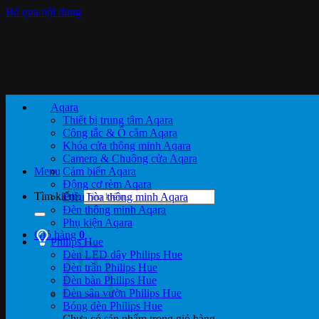
Bỏ qua nội dung
Aqara
Thiết bị trung tâm Aqara
Công tắc & Ổ cắm Aqara
Khóa cửa thông minh Aqara
Camera & Chuông cửa Aqara
Menu
Cảm biến Aqara
Động cơ rèm Aqara
Tìm kiếm:
Điều hòa thông minh Aqara
Đèn thông minh Aqara
Phụ kiện Aqara
Giỏ hàng
0
Philips Hue
Đèn LED dây Philips Hue
Đèn trần Philips Hue
Đèn bàn Philips Hue
Đèn sân vườn Philips Hue
Bóng đèn Philips Hue
Chưa có sản phẩm trong giỏ hàng.