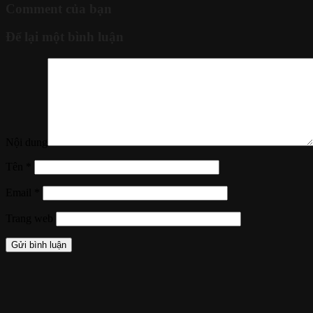
Comment của bạn
Để lại một bình luận
Nội dung
Tên
*
Email
*
Trang web