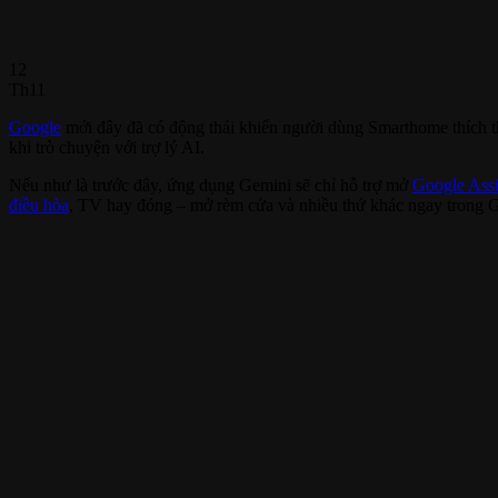
12
Th11
Google
mới đây đã có động thái khiến người dùng Smarthome thích 
khi trò chuyện với trợ lý AI.
Nếu như là trước đây, ứng dụng Gemini sẽ chỉ hỗ trợ mở
Google Assi
điều hòa
, TV hay đóng – mở rèm cửa và nhiều thứ khác ngay trong 