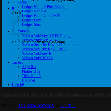
Ledger
Ledger Nano S Plus
0
Ledger Nano X
Giỏ hàng
Ledger Nano Gen 5
Ledger Flex
Ledger Stax
Yubico
Yubico YubiKey 5 NFC
Yubico YubiKey 5C NFC
Chưa có sản phẩm trong giỏ hàng.
Yubico Security Key NFC
Yubico Security Key C NFC
Yubico YubiKey Bio
Yubico YubiHSM 2
Tin tức
AQARA
Philips Hue
Tiền điện tử
Bảo mật
Liên hệ
Gemini AI đã có thể điều khiển trực tiếp 
Đăng vào
12/11/2024
19/07/2025
bởi
Anh Tuấn