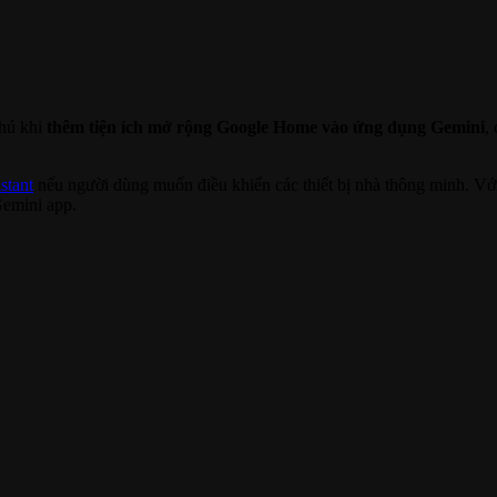
thú khi
thêm tiện ích mở rộng Google Home vào ứng dụng Gemini
,
stant
nếu người dùng muốn điều khiển các thiết bị nhà thông minh. Với c
Gemini app.