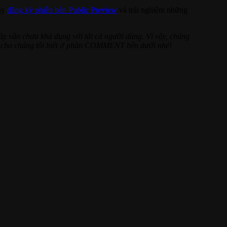
hãy
đăng ký phiên bản Public Preview
và trải nghiệm những
y vẫn chưa khả dụng với tất cả người dùng. Vì vậy, chúng
ãy cho chúng tôi biết ở phần COMMENT bên dưới nhé!