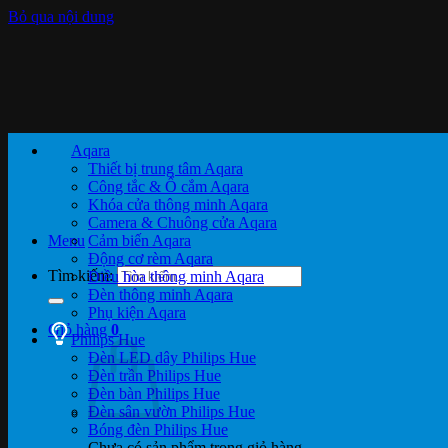
Bỏ qua nội dung
Aqara
Thiết bị trung tâm Aqara
Công tắc & Ổ cắm Aqara
Khóa cửa thông minh Aqara
Camera & Chuông cửa Aqara
Menu
Cảm biến Aqara
Động cơ rèm Aqara
Tìm kiếm:
Điều hòa thông minh Aqara
Đèn thông minh Aqara
Phụ kiện Aqara
Giỏ hàng
0
Philips Hue
Đèn LED dây Philips Hue
Đèn trần Philips Hue
Đèn bàn Philips Hue
Đèn sân vườn Philips Hue
Bóng đèn Philips Hue
Chưa có sản phẩm trong giỏ hàng.