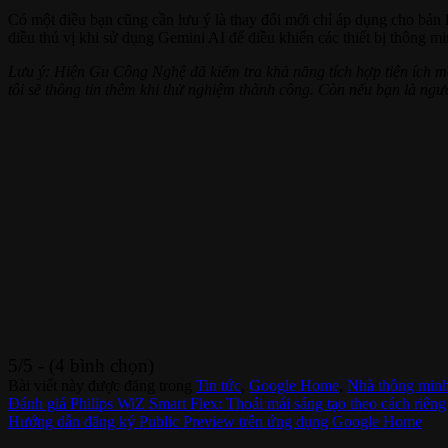
Có một điều bạn cũng cần lưu ý là thay đổi mới chỉ áp dụng cho bản
điều thú vị khi sử dụng Gemini AI để điều khiển các thiết bị thông mi
Lưu ý: Hiện Gu Công Nghệ đã kiểm tra khả năng tích hợp tiện ích 
tôi sẽ thông tin thêm khi thử nghiệm thành công. Còn nếu bạn là 
5/5 - (4 bình chọn)
Bài viết này được đăng trong
Tin tức
,
Google Home
,
Nhà thông min
Đánh giá Philips WiZ Smart Flex: Thoải mái sáng tạo theo cách riêng
Hướng dẫn đăng ký Public Preview trên ứng dụng Google Home