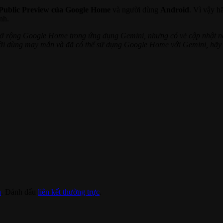
Public Preview của Google Home
và người dùng
Android
. Vì vậy 
nh.
mở rộng Google Home trong ứng dụng Gemini, nhưng có vẻ cập nhật nà
người dùng may mắn và đã có thể sử dụng Google Home với Gemini, h
h
. Đánh dấu
liên kết thường trực
.