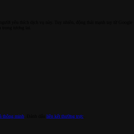
gười yêu thích dịch vụ này. Tuy nhiên, động thái mạnh tay từ Google ch
 trong tương lai.
à thông minh
. Đánh dấu
liên kết thường trực
.