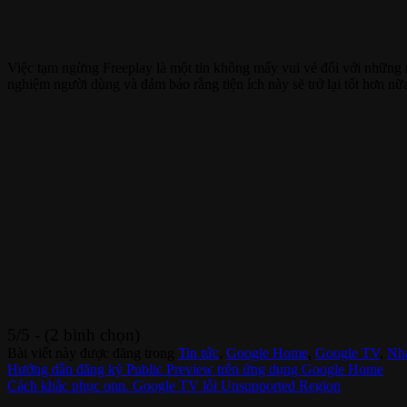
Việc tạm ngừng Freeplay là một tin không mấy vui vẻ đối với những n
nghiệm người dùng và đảm bảo rằng tiện ích này sẽ trở lại tốt hơn nữa
5/5 - (2 bình chọn)
Bài viết này được đăng trong
Tin tức
,
Google Home
,
Google TV
,
Nh
Hướng dẫn đăng ký Public Preview trên ứng dụng Google Home
Cách khắc phục onn. Google TV lỗi Unsupported Region