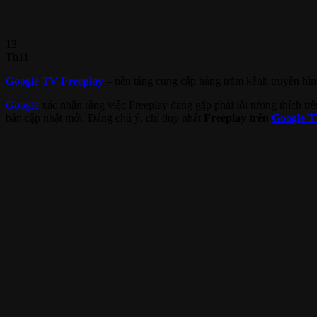
13
Th11
Google TV Freeplay
– nền tảng cung cấp hàng trăm kênh truyền hìn
Google
xác nhận rằng việc Freeplay đang gặp phải lỗi tương thích trê
bản cập nhật mới. Đáng chú ý, chỉ duy nhất
Freeplay trên
Google T