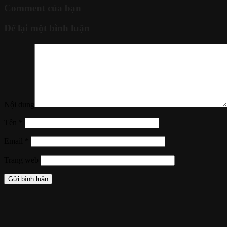
Comment của bạn
Để lại một bình luận
Nội dung
Tên
*
Email
*
Trang web