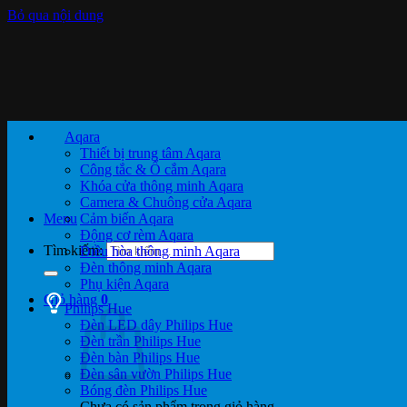
Bỏ qua nội dung
Aqara
Thiết bị trung tâm Aqara
Công tắc & Ổ cắm Aqara
Khóa cửa thông minh Aqara
Camera & Chuông cửa Aqara
Menu
Cảm biến Aqara
Động cơ rèm Aqara
Tìm kiếm:
Điều hòa thông minh Aqara
Đèn thông minh Aqara
Phụ kiện Aqara
Giỏ hàng
0
Philips Hue
Đèn LED dây Philips Hue
Đèn trần Philips Hue
Đèn bàn Philips Hue
Đèn sân vườn Philips Hue
Bóng đèn Philips Hue
Chưa có sản phẩm trong giỏ hàng.