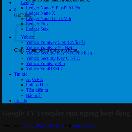
Ledger
Ledger Nano S Plus
0
Ledger Nano X
Giỏ hàng
Ledger Nano Gen 5
Ledger Flex
Ledger Stax
Yubico
Yubico YubiKey 5 NFC
Yubico YubiKey 5C NFC
Chưa có sản phẩm trong giỏ hàng.
Yubico Security Key NFC
Yubico Security Key C NFC
Yubico YubiKey Bio
Yubico YubiHSM 2
Tin tức
AQARA
Philips Hue
Tiền điện tử
Bảo mật
Liên hệ
Google TV Freeplay tạm ngừng hoạt động 
Đăng vào
13/11/2024
19/07/2025
bởi
Khánh Linh