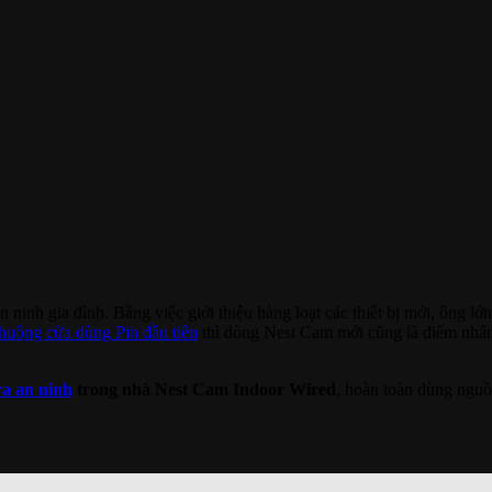
n ninh gia đình. Bằng việc giới thiệu hàng loạt các thiết bị mới, ông l
huông cửa dùng Pin đầu tiên
thì dòng Nest Cam mới cũng là điểm nhấ
a an ninh
trong nhà Nest Cam Indoor Wired
, hoàn toàn dùng nguồ