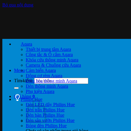
Bỏ qua nội dung
Aqara
Thiết bị trung tâm Aqara
Công tắc & Ổ cắm Aqara
Khóa cửa thông minh Aqara
Camera & Chuông cửa Aqara
Menu
Cảm biến Aqara
Động cơ rèm Aqara
Tìm kiếm:
Điều hòa thông minh Aqara
Đèn thông minh Aqara
Phụ kiện Aqara
Giỏ hàng
0
Philips Hue
Đèn LED dây Philips Hue
Đèn trần Philips Hue
Đèn bàn Philips Hue
Đèn sân vườn Philips Hue
Bóng đèn Philips Hue
Chưa có sản phẩm trong giỏ hàng.