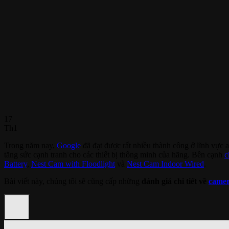
17
Th1
Trong năm nay,
Google
đã đạt được rất nhiều thành công ở lĩnh vực a
tăng sức cạnh tranh cho các thiết bị thông minh của hãng. Bên cạnh
c
Battery
,
Nest Cam with Floodlight
và
Nest Cam Indoor Wired
.
Bài viết này, chúng tôi sẽ cũng cấp những
đánh giá chi tiết về
camer