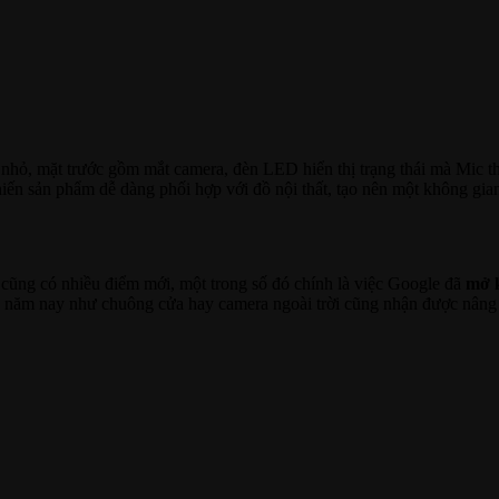
 nhỏ, mặt trước gồm mắt camera, đèn LED hiển thị trạng thái mà Mic thu
iến sản phẩm dễ dàng phối hợp với đồ nội thất, tạo nên một không gian 
cũng có nhiều điểm mới, một trong số đó chính là việc Google đã
mở k
g năm nay như chuông cửa hay camera ngoài trời cũng nhận được nâng 