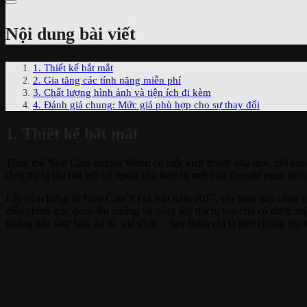
Nội dung bài viết
1. Thiết kế bắt mắt
2. Gia tăng các tính năng miễn phí
3. Chất lượng hình ảnh và tiện ích đi kèm
4. Đánh giá chung: Mức giá phù hợp cho sự thay đổi
1. Thiết kế bắt mắt
Tổng thể Nest Cam Indoor Wired có một kích thước khá nhỏ, chỉ kho
rằng họ bị thu hút bởi vẻ ngoài của thiết bị mới nhà Google ngay từ cá
Lấy cảm hứng từ Nest Cam IQ ra mắt năm 2017, tân binh này cũng tác
điều chỉnh góc quay lên xuống và xoay tùy thích, sao cho có được mộ
phẳng nào như bàn, kệ tủ, giá sách… hay thậm chí là treo chúng lên 