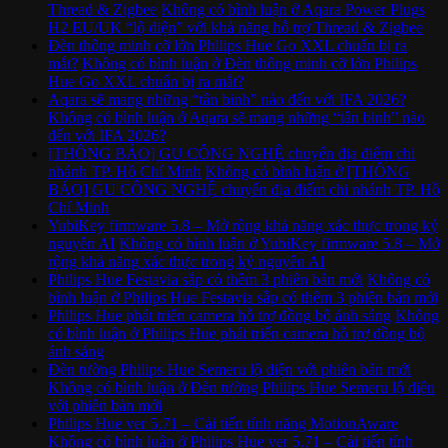
Thread & Zigbee
Không có bình luận
ở Aqara Power Plugs
H2 EU/UK “lộ diện” với khả năng hỗ trợ Thread & Zigbee
Đèn thông minh cỡ lớn Philips Hue Go XXL chuẩn bị ra
mắt?
Không có bình luận
ở Đèn thông minh cỡ lớn Philips
Hue Go XXL chuẩn bị ra mắt?
Aqara sẽ mang những “tân binh” nào đến với IFA 2026?
Không có bình luận
ở Aqara sẽ mang những “tân binh” nào
đến với IFA 2026?
[THÔNG BÁO] GU CÔNG NGHỆ chuyển địa điểm chi
nhánh TP. Hồ Chí Minh
Không có bình luận
ở [THÔNG
BÁO] GU CÔNG NGHỆ chuyển địa điểm chi nhánh TP. Hồ
Chí Minh
YubiKey firmware 5.8 – Mở rộng khả năng xác thực trong kỷ
nguyên AI
Không có bình luận
ở YubiKey firmware 5.8 – Mở
rộng khả năng xác thực trong kỷ nguyên AI
Philips Hue Festavia sắp có thêm 3 phiên bản mới
Không có
bình luận
ở Philips Hue Festavia sắp có thêm 3 phiên bản mới
Philips Hue phát triển camera hỗ trợ đồng bộ ánh sáng
Không
có bình luận
ở Philips Hue phát triển camera hỗ trợ đồng bộ
ánh sáng
Đèn tường Philips Hue Semeru lộ diện với phiên bản mới
Không có bình luận
ở Đèn tường Philips Hue Semeru lộ diện
với phiên bản mới
Philips Hue ver 5.71 – Cải tiến tính năng MotionAware
Không có bình luận
ở Philips Hue ver 5.71 – Cải tiến tính