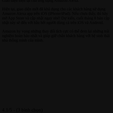
Giao diện hiện tại của ứng dụng Amazon Alexa.
Hiện tại, giao diện mới đã khả dụng cho các khách hàng sử dụng
Amazon Alexa app trên iOS (iPhone/iPad). Nếu chưa thấy, thì hãy
mở App Store và cập nhật ngay nhé! Dự kiến, cuối tháng 8 bản cập
nhật này sẽ đến với hầu hết người dùng cả trên iOS và Android.
Amazon hy vọng những thay đổi tích cực có thể đem lại những trải
nghiệm hoàn hảo nhất và giúp giữ chân khách hàng với hệ sinh thái
nhà thông minh của mình.
4.1/5 - (3 bình chọn)