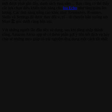
mới được phát gần đây, danh sách mua sắm… Bạn cũng có thể thấy
các lựa chọn điều khiển tính năng cho
loa Echo
như tăng/giảm âm
lượng. Các tính năng nâng cao khác như: Reminders, Routines,
Skills và Settings đã được thay đổi vị trí – di chuyển hẳn xuống tab
More
góc dưới cùng bên trái.
Với những người lần đầu tiên sử dụng, sau khi đăng nhập thành
công, Amazon Alexa app sẽ có thêm phần gợi ý liên kết dịch vụ hay
chia sẻ những mẹo giúp có trải nghiệm ứng dụng một cách tốt nhất.