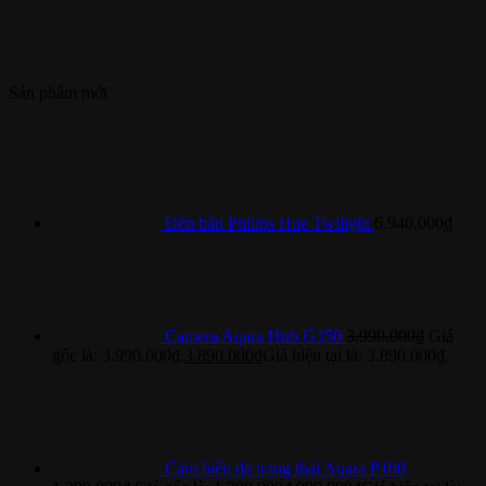
Sản phẩm mới
Đèn bàn Philips Hue Twilight
6.940.000
₫
Camera Aqara Hub G350
3.990.000
₫
Giá
gốc là: 3.990.000₫.
3.890.000
₫
Giá hiện tại là: 3.890.000₫.
Cảm biến đa trạng thái Aqara P100