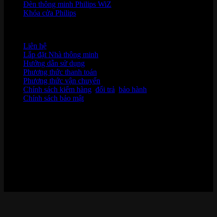
Đèn thông minh Philips WiZ
Khóa cửa Philips
HỖ TRỢ KHÁCH HÀNG
Liên hệ
Lắp đặt Nhà thông minh
Hướng dẫn sử dụng
Phương thức thanh toán
Phương thức vận chuyển
Chính sách kiểm hàng
,
đổi trả
,
bảo hành
Chính sách bảo mật