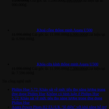
1.290.000
₫
Giá gốc là: 1.290.000₫.
990.000
₫
Giá hiện tại là:
990.000₫.
Khoá cổng thông minh Aqara U500
11.990.000
₫
Giá gốc là: 11.990.000₫.
6.990.000
₫
Giá hiện tại
là: 6.990.000₫.
Khóa cửa kính thông minh Aqara U500
11.990.000
₫
Giá gốc là: 11.990.000₫.
7.590.000
₫
Giá hiện tại
là: 7.590.000₫.
Tin công nghệ mới
Philips Hue 5.72: Khảo sát về mức tiêu thụ năng lượng trong
ứng dụng Philips Hue
Không có bình luận
ở Philips Hue
5.72: Khảo sát về mức tiêu thụ năng lượng trong ứng dụng
Philips Hue
Aqara Power Plugs H2 EU/UK “lộ diện” với khả năng hỗ trợ