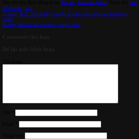
Bài viết này được đăng trong
Tin tức
,
Amazon Alexa
. Đánh dấu
liên
kết thường trực
.
“Family Bell” cho trợ lý Google sẽ sớm xuất hiện trên loa thông
minh
Hướng dẫn cài đặt camera Google Nest
Comment của bạn
Để lại một bình luận
Nội dung
Tên
*
Email
*
Trang web