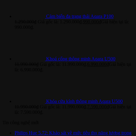
Cảm biến đa trạng thái Aqara P100
1.290.000
₫
Giá gốc là: 1.290.000₫.
990.000
₫
Giá hiện tại là:
990.000₫.
Khoá cổng thông minh Aqara U500
11.990.000
₫
Giá gốc là: 11.990.000₫.
6.990.000
₫
Giá hiện tại
là: 6.990.000₫.
Khóa cửa kính thông minh Aqara U500
11.990.000
₫
Giá gốc là: 11.990.000₫.
7.590.000
₫
Giá hiện tại
là: 7.590.000₫.
Tin công nghệ mới
Philips Hue 5.72: Khảo sát về mức tiêu thụ năng lượng trong