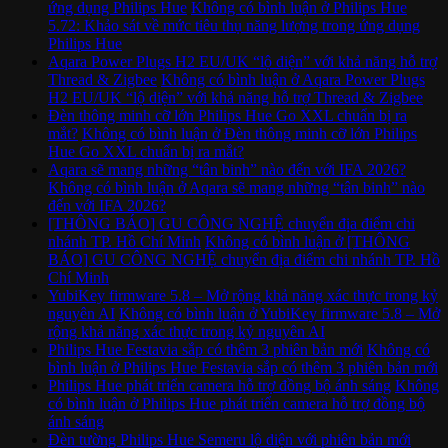
ứng dụng Philips Hue
Không có bình luận
ở Philips Hue
5.72: Khảo sát về mức tiêu thụ năng lượng trong ứng dụng
Philips Hue
Aqara Power Plugs H2 EU/UK “lộ diện” với khả năng hỗ trợ
Thread & Zigbee
Không có bình luận
ở Aqara Power Plugs
H2 EU/UK “lộ diện” với khả năng hỗ trợ Thread & Zigbee
Đèn thông minh cỡ lớn Philips Hue Go XXL chuẩn bị ra
mắt?
Không có bình luận
ở Đèn thông minh cỡ lớn Philips
Hue Go XXL chuẩn bị ra mắt?
Aqara sẽ mang những “tân binh” nào đến với IFA 2026?
Không có bình luận
ở Aqara sẽ mang những “tân binh” nào
đến với IFA 2026?
[THÔNG BÁO] GU CÔNG NGHỆ chuyển địa điểm chi
nhánh TP. Hồ Chí Minh
Không có bình luận
ở [THÔNG
BÁO] GU CÔNG NGHỆ chuyển địa điểm chi nhánh TP. Hồ
Chí Minh
YubiKey firmware 5.8 – Mở rộng khả năng xác thực trong kỷ
nguyên AI
Không có bình luận
ở YubiKey firmware 5.8 – Mở
rộng khả năng xác thực trong kỷ nguyên AI
Philips Hue Festavia sắp có thêm 3 phiên bản mới
Không có
bình luận
ở Philips Hue Festavia sắp có thêm 3 phiên bản mới
Philips Hue phát triển camera hỗ trợ đồng bộ ánh sáng
Không
có bình luận
ở Philips Hue phát triển camera hỗ trợ đồng bộ
ánh sáng
Đèn tường Philips Hue Semeru lộ diện với phiên bản mới