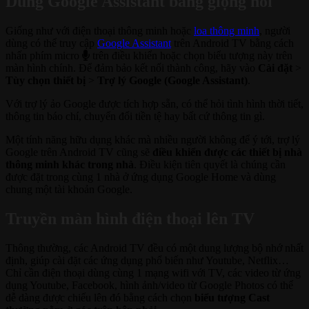
Dùng Google Assistant bằng giọng nói
Giống như với điện thoại thông minh hoặc
loa thông minh
, người
dùng có thể truy cập
Google Assistant
trên Android TV bằng cách
nhấn phím micro
trên điều khiển hoặc chọn biểu tượng này trên
màn hình chính. Để đảm bảo kết nối thành công, hãy vào
Cài đặt
>
Tùy chọn thiết bị
>
Trợ lý Google (Google Assistant)
.
Với trợ lý ảo Google được tích hợp sẵn, có thể hỏi tình hình thời tiết,
thông tin báo chí, chuyển đổi tiền tệ hay bất cứ thông tin gì.
Một tính năng hữu dụng khác mà nhiều người không để ý tới, trợ lý
Google trên Android TV cũng sẽ
điều khiển được các thiết bị nhà
thông minh khác trong nhà
. Điều kiện tiên quyết là chúng cần
được đặt trong cùng 1 nhà ở ứng dụng Google Home và dùng
chung một tài khoản Google.
Truyền màn hình điện thoại lên TV
Thông thường, các Android TV đều có một dung lượng bộ nhớ nhất
định, giúp cài đặt các ứng dụng phổ biến như Youtube, Netflix…
Chỉ cần điện thoại dùng cùng 1 mạng wifi với TV, các video từ ứng
dụng Youtube, Facebook, hình ảnh/video từ Google Photos có thể
dễ dàng được chiếu lên đó bằng cách chọn
biểu tượng Cast