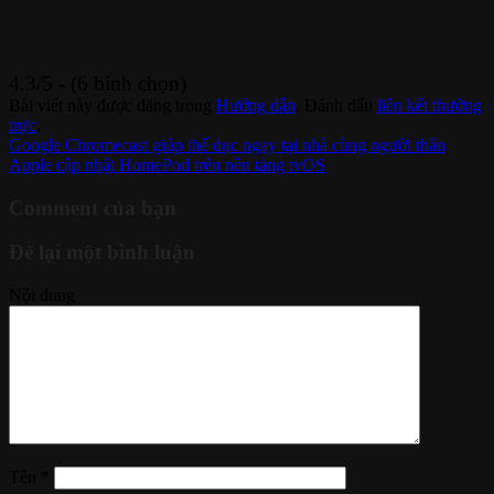
4.3/5 - (6 bình chọn)
Bài viết này được đăng trong
Hướng dẫn
. Đánh dấu
liên kết thường
trực
.
Google Chromecast giúp thể dục ngay tại nhà cùng người thân
Apple cập nhật HomePod trên nền tảng tvOS
Comment của bạn
Để lại một bình luận
Nội dung
Tên
*