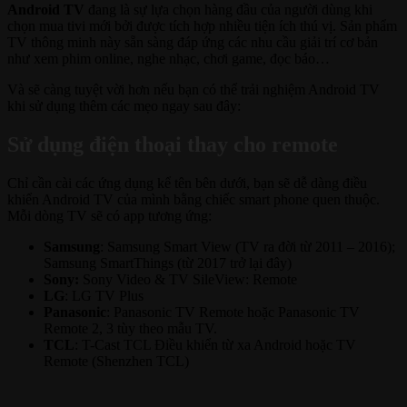
Android TV
đang là sự lựa chọn hàng đầu của người dùng khi
chọn mua tivi mới bởi được tích hợp nhiều tiện ích thú vị. Sản phẩm
TV thông minh này sẵn sàng đáp ứng các nhu cầu giải trí cơ bản
như xem phim online, nghe nhạc, chơi game, đọc báo…
Và sẽ càng tuyệt vời hơn nếu bạn có thể trải nghiệm Android TV
khi sử dụng thêm các mẹo ngay sau đây:
Sử dụng điện thoại thay cho remote
Chỉ cần cài các ứng dụng kể tên bên dưới, bạn sẽ dễ dàng điều
khiển Android TV của mình bằng chiếc smart phone quen thuộc.
Mỗi dòng TV sẽ có app tương ứng:
Samsung
: Samsung Smart View (TV ra đời từ 2011 – 2016);
Samsung SmartThings (từ 2017 trở lại đây)
Sony:
Sony Video & TV SileView: Remote
LG
: LG TV Plus
Panasonic
: Panasonic TV Remote hoặc Panasonic TV
Remote 2, 3 tùy theo mẫu TV.
TCL
: T-Cast TCL Điều khiển từ xa Android hoặc TV
Remote (Shenzhen TCL)