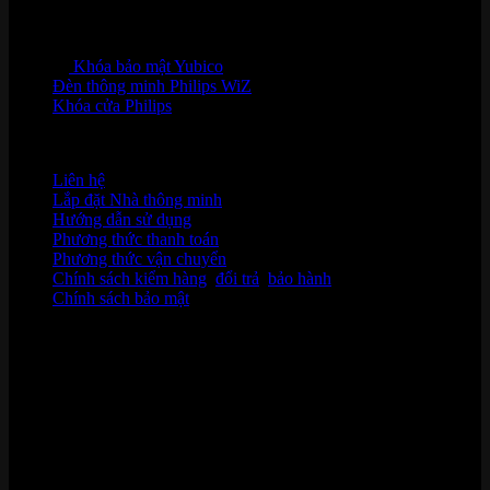
Khóa bảo mật Yubico
Đèn thông minh Philips WiZ
Khóa cửa Philips
HỖ TRỢ KHÁCH HÀNG
Liên hệ
Lắp đặt Nhà thông minh
Hướng dẫn sử dụng
Phương thức thanh toán
Phương thức vận chuyển
Chính sách kiểm hàng
,
đổi trả
,
bảo hành
Chính sách bảo mật