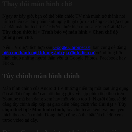
Thay đổi màn hình chờ
Ngay từ bây giờ, bạn có thể biến chiếc TV nhà mình trở thành nơi
trình chiếu các tác phẩm ảnh nghệ thuật độc đáo bằng cách lựa chọn
cài đặt màn hình chờ. Các bước thực hiện như sau: Vào
Cài đặt
>
Tùy chọn thiết bị
>
Trình bảo vệ màn hình
>
Chọn chế độ
phông nền chờ
.
Nếu TV được tích hợp sẵn
Google Chromecast
, bạn cũng dễ dàng
biến nó thành một khung ảnh gia đình điện tử
với những bức
hình chụp những người thân yêu từ Google Photos, Facebook hay
Flickr.
Tùy chỉnh màn hình chính
Màn hình chính của Android TV thường hiển thị một loạt ứng dụng
đã cài đặt cũng như các nội dung gợi ý về: tập phim tiếp theo trên
Youtube mà bạn đang xem hay một video top 1. Người dùng sẽ dễ
dàng tùy chỉnh sắp xếp lại giao diện bằng cách vào
Cài đặt
>
Tùy
chọn thiết bị
>
Màn hình chính,
tùy chỉnh các kênh và mục yêu
thích theo ý của mình. Đồng thời, cũng có thể bật/tắt chế độ xem
trước video tại đây.