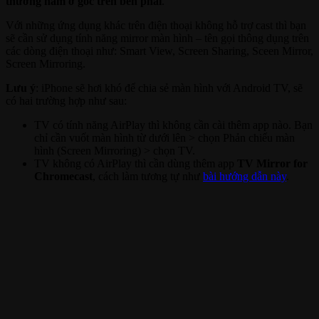
thường nằm ở góc trên bên phải
.
Với những ứng dụng khác trên điện thoại không hỗ trợ cast thì bạn
sẽ cần sử dụng tính năng mirror màn hình – tên gọi thông dụng trên
các dòng điện thoại như: Smart View, Screen Sharing, Sceen Mirror,
Screen Mirroring.
Lưu ý
: iPhone sẽ hơi khó để chia sẻ màn hình với Android TV, sẽ
có hai trường hợp như sau:
TV có tính năng AirPlay thì không cần cài thêm app nào. Bạn
chỉ cần vuốt màn hình từ dưới lên > chọn Phản chiếu màn
hình (Screen Mirroring) > chọn TV.
TV không có AirPlay thì cần dùng thêm app
TV Mirror for
Chromecast
, cách làm tương tự như
bài hướng dẫn này
.