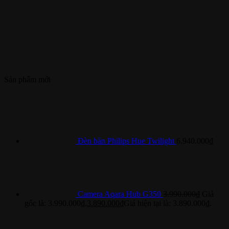
Sản phẩm mới
Đèn bàn Philips Hue Twilight
6.940.000
₫
Camera Aqara Hub G350
3.990.000
₫
Giá
gốc là: 3.990.000₫.
3.890.000
₫
Giá hiện tại là: 3.890.000₫.