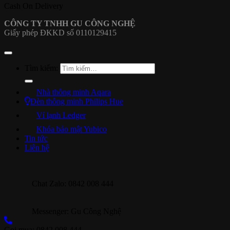
Cash On Delivery
CÔNG TY TNHH GU CÔNG NGHỆ
Giấy phép ĐKKD số 0110129415
Tìm kiếm:
Nhà thông minh Aqara
Đèn thông minh Philips Hue
Ví lạnh Ledger
Khóa bảo mật Yubico
Tin tức
Liên hệ
Chat Zalo: 0842 008 444
Messenger: Gu Công Nghệ
Gọi mua: 0842 008 444