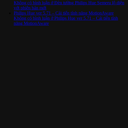
Không có bình luận
ở Đèn tường Philips Hue Semeru lộ diện
với phiên bản mới
Philips Hue ver 5.71 – Cải tiến tính năng MotionAware
Không có bình luận
ở Philips Hue ver 5.71 – Cải tiến tính
năng MotionAware