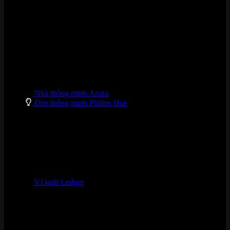
DANH MỤC SẢN PHẨM
Nhà thông minh Aqara
Đèn thông minh Philips Hue
Ví lạnh Ledger