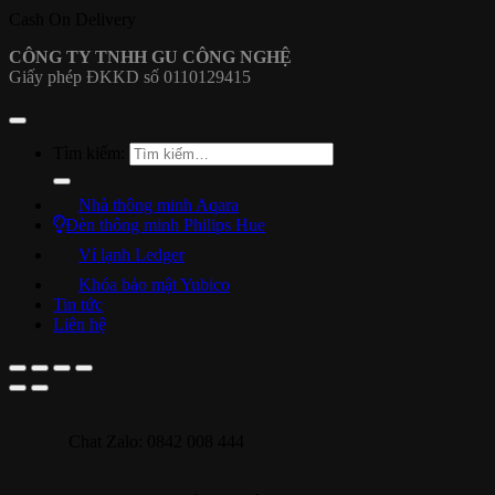
Cash On Delivery
CÔNG TY TNHH GU CÔNG NGHỆ
Giấy phép ĐKKD số 0110129415
Tìm kiếm:
Nhà thông minh Aqara
Đèn thông minh Philips Hue
Ví lạnh Ledger
Khóa bảo mật Yubico
Tin tức
Liên hệ
Chat Zalo: 0842 008 444