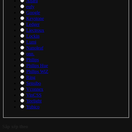
Aqara
eufy
Google
Keystone
Ledger
Liectroux
Lockin
Lumi
Nanoleaf
onn.
Philips
Philips Hue
Philips WiZ
Ring
Sensibo
Vconnex
VinCSS
Yeelight
Yubico
Sắp xếp theo