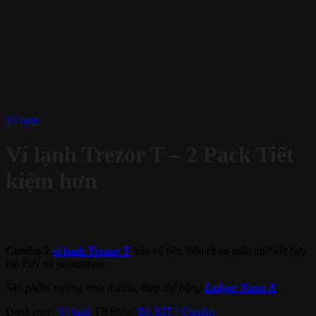
Ví lạnh
Ví lạnh Trezor T – 2 Pack Tiết
kiệm hơn
Combo 2
ví lạnh Trezor T
bảo vệ tiền điện tử an toàn nhờ kết hợp
mã PIN và passphrase.
Sản phẩm ngừng kinh doanh, thay thế bằng
Ledger Nano X
.
Danh mục:
Ví lạnh
Từ khóa:
Bộ KIT / Combo