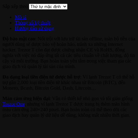
Sắp xếp theo
Mô tả
Thông số kỹ thuật
Hướng dẫn sử dụng
Độ bảo mật cao
: Nổi trội với lưu trữ tài sản offline, toàn bộ tiền của
người dùng sẽ được bảo vệ hoàn hảo, tránh xa những Internet
hacker. Trezor T còn đạt được chứng nhận CE và RoHS, đồng
nghĩa với việc nó đáp ứng tất cả các tiêu chuẩn về chất lượng, độ tin
cậy và môi trường. Bạn hoàn toàn yên tâm trong việc tham gia các
giao dịch và quản lý tài sản của mình.
Đa dạng loại tiền điện tử được hỗ trợ
: Ví lạnh Trezor T có thể hỗ
trợ gần 2,000 loại tiền điện tử khác nhau từ Bitcoin (BTC), đến
Monero, Bcash, Bitcoin Gold, Dash, Litecoin…
Màn cảm ứng hiện đại
: Vẫn có thiết kế nhỏ gọn và tối giản giống
Trezor One
, nhưng ví lạnh Trezor T được trang bị thêm màn hình
màu cảm ứng 240×240 pixel. Bạn hoàn toàn có thể theo dõi các
giao dịch hay quản lý dữ liệu dễ dàng, không mất nhiều thời gian.