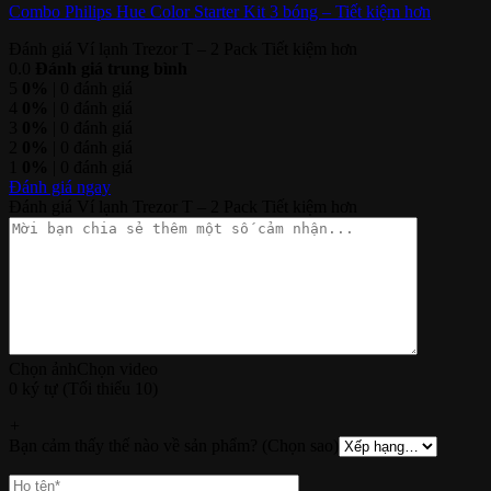
Combo Philips Hue Color Starter Kit 3 bóng – Tiết kiệm hơn
Đánh giá Ví lạnh Trezor T – 2 Pack Tiết kiệm hơn
0.0
Đánh giá trung bình
5
0%
| 0 đánh giá
4
0%
| 0 đánh giá
3
0%
| 0 đánh giá
2
0%
| 0 đánh giá
1
0%
| 0 đánh giá
Đánh giá ngay
Đánh giá Ví lạnh Trezor T – 2 Pack Tiết kiệm hơn
Chọn ảnh
Chọn video
0 ký tự (Tối thiểu 10)
+
Bạn cảm thấy thế nào về sản phẩm? (Chọn sao)