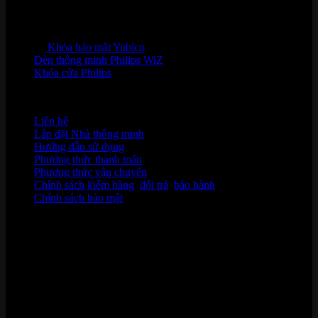
Khóa bảo mật Yubico
Đèn thông minh Philips WiZ
Khóa cửa Philips
HỖ TRỢ KHÁCH HÀNG
Liên hệ
Lắp đặt Nhà thông minh
Hướng dẫn sử dụng
Phương thức thanh toán
Phương thức vận chuyển
Chính sách kiểm hàng
,
đổi trả
,
bảo hành
Chính sách bảo mật