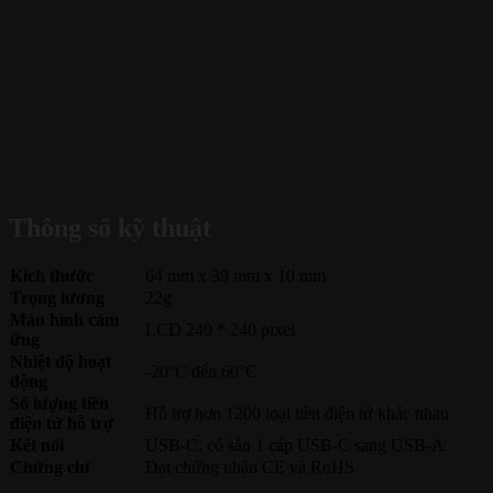
Thông số kỹ thuật
Kích thước
64 mm x 39 mm x 10 mm
Trọng lương
22g
Màn hình cảm
LCD 240 * 240 pixel
ứng
Nhiệt độ hoạt
-20°C đến 60°C
động
Số lượng tiền
Hỗ trợ hơn 1200 loại tiền điện tử khác nhau
điện tử hỗ trợ
Kết nối
USB-C, có sẵn 1 cáp USB-C sang USB-A
Chứng chỉ
Đạt chứng nhận CE và RoHS