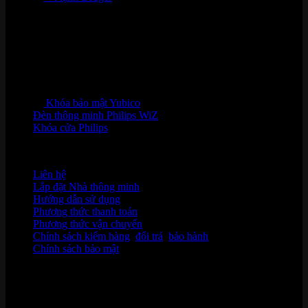
Khóa bảo mật Yubico
Đèn thông minh Philips WiZ
Khóa cửa Philips
HỖ TRỢ KHÁCH HÀNG
Liên hệ
Lắp đặt Nhà thông minh
Hướng dẫn sử dụng
Phương thức thanh toán
Phương thức vận chuyển
Chính sách kiểm hàng
,
đổi trả
,
bảo hành
Chính sách bảo mật