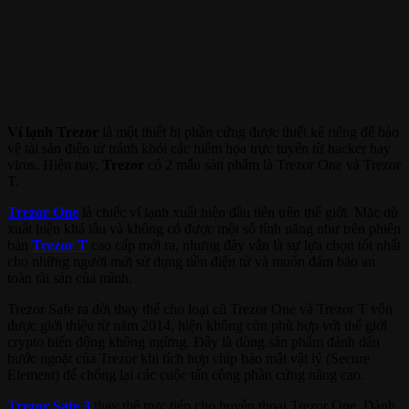
Ví lạnh Trezor
là một thiết bị phần cứng được thiết kế riêng để bảo
vệ tài sản điện tử tránh khỏi các hiểm họa trực tuyến từ hacker hay
virus. Hiện nay,
Trezor
có 2 mẫu sản phẩm là Trezor One và Trezor
T.
Trezor One
là chiếc ví lạnh xuất hiện đầu tiên trên thế giới. Mặc dù
xuất hiện khá lâu và không có được một số tính năng như trên phiên
bản
Trezor T
cao cấp mới ra, nhưng đây vẫn là sự lựa chọn tốt nhất
cho những người mới sử dụng tiền điện tử và muốn đảm bảo an
toàn tài sản của mình.
Trezor Safe ra đời thay thế cho loại cũ Trezor One và Trezor T vốn
được giới thiệu từ năm 2014, hiện không còn phù hợp với thế giới
crypto biến động không ngừng. Đây là dòng sản phẩm đánh dấu
bước ngoặt của Trezor khi tích hợp chip bảo mật vật lý (Secure
Element) để chống lại các cuộc tấn công phần cứng nâng cao.
Trezor Safe 3
thay thế trực tiếp cho huyền thoại Trezor One. Dành