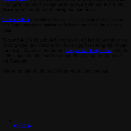
cho người mới bắt đầu (Beginner) hoặc người cần một thiết bị phụ
(Backup) với chi phí hợp lý nhưng bảo mật tối tân.
Trezor Safe 5
đ
ược thiết kế để thay thế dòng flagship Model T, Trezor
Safe 5 tập trung vào trải nghiệm người dùng mượt mà và cảm giác sang
trọng.
Trezor Safe 7
không chỉ là bản nâng cấp, mà là một bước nhảy vọt
về công nghệ, đưa Trezor bước vào kỷ nguyên kKhông dây để cạnh
tranh trực tiếp với các đối thủ như
Ledger Stax
/
Ledger Flex
. Đây là
chiếc ví lạnh đầu tiên của Trezor hoạt động độc lập với pin và kết
nối Bluetooth.
Không tìm thấy sản phẩm nào khớp với lựa chọn của bạn.
Chat Zalo