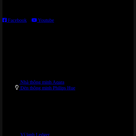
T2 – T6: 8h30 – 12h00; 13h30 – 18h00
T7 – CN: 8h30 – 12h00; 13h30 – 16h00
Facebook
–
Youtube
DANH MỤC SẢN PHẨM
Nhà thông minh Aqara
Đèn thông minh Philips Hue
Ví lạnh Ledger