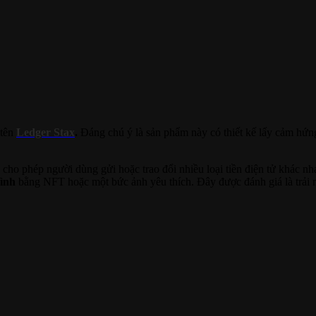
tên
Ledger Stax
.
Đáng chú ý là sản phẩm này có thiết kế lấy cảm hứng
cho phép người dùng gửi hoặc trao đổi nhiều loại tiền điện tử khác nh
hình
bằng NFT hoặc một bức ảnh yêu thích. Đây được đánh giá là trải n