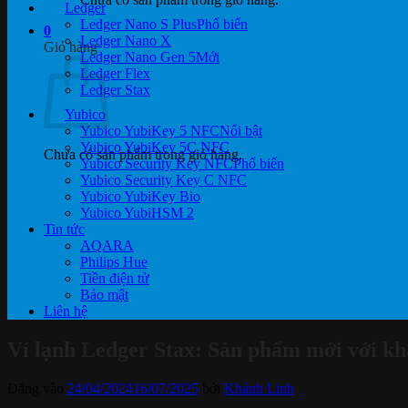
Ledger
Ledger Nano S Plus
0
Ledger Nano X
Giỏ hàng
Ledger Nano Gen 5
Ledger Flex
Ledger Stax
Yubico
Yubico YubiKey 5 NFC
Yubico YubiKey 5C NFC
Chưa có sản phẩm trong giỏ hàng.
Yubico Security Key NFC
Yubico Security Key C NFC
Yubico YubiKey Bio
Yubico YubiHSM 2
Tin tức
AQARA
Philips Hue
Tiền điện tử
Bảo mật
Liên hệ
Ví lạnh Ledger Stax: Sản phẩm mới với k
Đăng vào
24/04/2024
16/07/2025
bởi
Khánh Linh