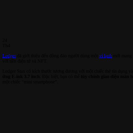
24
Th4
Ledger
đã giới thiệu đến đông đảo người dùng một
ví lạnh
mới mang 
với tiền điện tử và NFT.
Ledger Stax có kích thước tương đương với một chiếc thẻ tín dụng và 
ứng E-ink 3.7 inch
. Đặc biệt, bạn có thể
tùy chỉnh giao diện màn 
một chiếc “mini smartphone”.