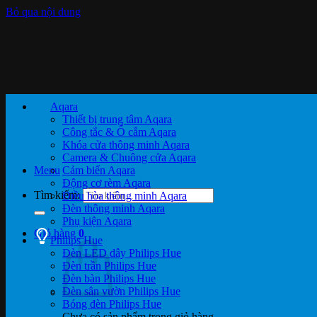
Bỏ qua nội dung
Aqara
Thiết bị trung tâm Aqara
Công tắc & Ổ cắm Aqara
Khóa cửa thông minh Aqara
Camera & Chuông cửa Aqara
Menu
Cảm biến Aqara
Động cơ rèm Aqara
Tìm kiếm:
Điều hòa thông minh Aqara
Đèn thông minh Aqara
Phụ kiện Aqara
Giỏ hàng
0
Philips Hue
Đèn LED dây Philips Hue
Đèn trần Philips Hue
Đèn bàn Philips Hue
Đèn sân vườn Philips Hue
Bóng đèn Philips Hue
Chưa có sản phẩm trong giỏ hàng.