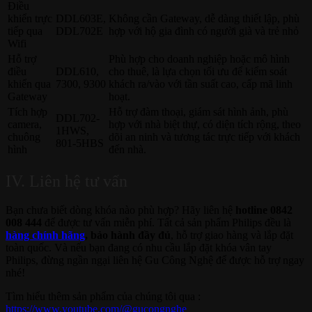
Điều
khiển trực
DDL603E,
Không cần Gateway, dễ dàng thiết lập, phù
tiếp qua
DDL702E
hợp với hộ gia đình có người già và trẻ nhỏ
Wifi
Hỗ trợ
Phù hợp cho doanh nghiệp hoặc mô hình
điều
DDL610,
cho thuê, là lựa chọn tối ưu để kiểm soát
khiển qua
7300, 9300
khách ra/vào với tần suất cao, cấp mã linh
Gateway
hoạt.
Tích hợp
Hỗ trợ đàm thoại, giám sát hình ảnh, phù
DDL702-
camera,
hợp với nhà biệt thự, có diện tích rộng, theo
1HWS,
chuông
dõi an ninh và tương tác trực tiếp với khách
801-5HBS
hình
đến nhà.
IV. Liên hệ tư vấn
Bạn chưa biết dòng khóa nào phù hợp? Hãy liên hệ
hotline 0842
008 444
để được tư vấn miễn phí. Tất cả sản phẩm Philips đều là
hàng chính hãng
, bảo hành đầy đủ
, hỗ trợ giao hàng và lắp đặt
toàn quốc. Và nếu bạn đang có nhu cầu lắp đặt khóa vân tay
Philips, đừng ngần ngại liên hệ Gu Công Nghệ để được hỗ trợ ngay
nhé!
Tìm hiểu thêm sản phẩm của chúng tôi qua :
https://www.youtube.com/@gucongnghe