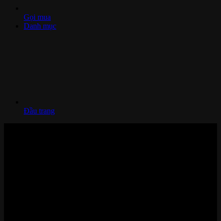
Gọi mua
Danh mục
Đầu trang
Nhà thông minh và Thiết bị công nghệ cao cấp