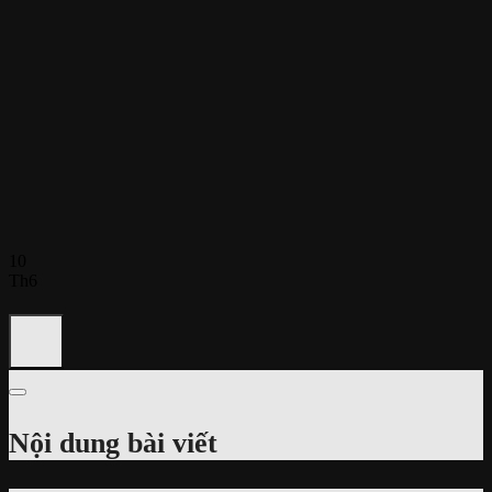
10
Th6
Nội dung bài viết