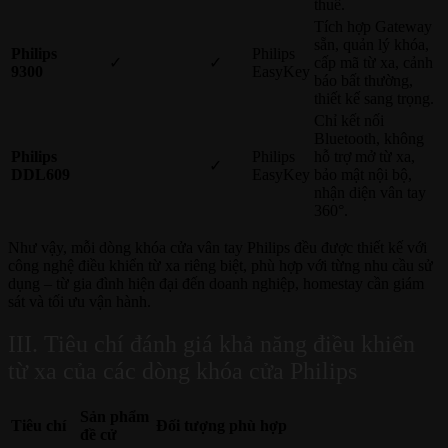
thuê.
Tích hợp Gateway
sẵn, quản lý khóa,
Philips
Philips
✓
✓
cấp mã từ xa, cảnh
9300
EasyKey
báo bất thường,
thiết kế sang trọng.
Chỉ kết nối
Bluetooth, không
Philips
Philips
hỗ trợ mở từ xa,
✓
DDL609
EasyKey
bảo mật nội bộ,
nhận diện vân tay
360°.
Như vậy, mỗi dòng khóa cửa vân tay Philips đều được thiết kế với
công nghệ điều khiển từ xa riêng biệt, phù hợp với từng nhu cầu sử
dụng – từ gia đình hiện đại đến doanh nghiệp, homestay cần giám
sát và tối ưu vận hành.
III. Tiêu chí đánh giá khả năng điều khiển
từ xa của các dòng khóa cửa Philips
Sản phẩm
Tiêu chí
Đối tượng phù hợp
đề cử