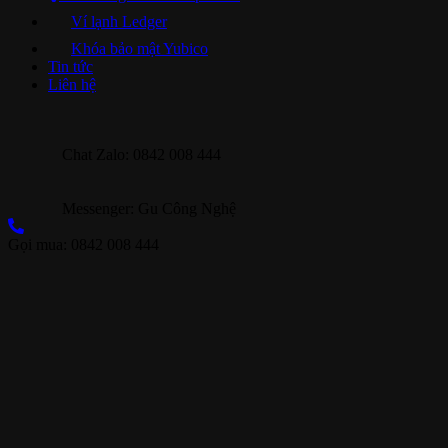
Ví lạnh Ledger
Khóa bảo mật Yubico
Tin tức
Liên hệ
Chat Zalo: 0842 008 444
Messenger: Gu Công Nghệ
Gọi mua: 0842 008 444