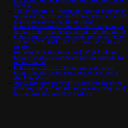
BÁO] GU CÔNG NGHỆ chuyển địa điểm chi nhánh TP. Hồ
Chí Minh
YubiKey firmware 5.8 – Mở rộng khả năng xác thực trong kỷ
nguyên AI
Không có bình luận
ở YubiKey firmware 5.8 – Mở
rộng khả năng xác thực trong kỷ nguyên AI
Philips Hue Festavia sắp có thêm 3 phiên bản mới
Không có
bình luận
ở Philips Hue Festavia sắp có thêm 3 phiên bản mới
Philips Hue phát triển camera hỗ trợ đồng bộ ánh sáng
Không
có bình luận
ở Philips Hue phát triển camera hỗ trợ đồng bộ
ánh sáng
Đèn tường Philips Hue Semeru lộ diện với phiên bản mới
Không có bình luận
ở Đèn tường Philips Hue Semeru lộ diện
với phiên bản mới
Philips Hue ver 5.71 – Cải tiến tính năng MotionAware
Không có bình luận
ở Philips Hue ver 5.71 – Cải tiến tính
năng MotionAware
OpenAI tăng cường bảo vệ GPT-5.6 bằng khóa bảo mật vật
lý YubiKey
Không có bình luận
ở OpenAI tăng cường bảo vệ
GPT-5.6 bằng khóa bảo mật vật lý YubiKey