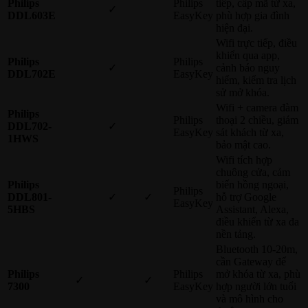
Philips
Philips
tiếp, cấp mã từ xa,
✓
DDL603E
EasyKey
phù hợp gia đình
hiện đại.
Wifi trực tiếp, điều
khiển qua app,
Philips
Philips
✓
cảnh báo nguy
DDL702E
EasyKey
hiểm, kiểm tra lịch
sử mở khóa.
Wifi + camera đàm
Philips
Philips
thoại 2 chiều, giám
DDL702-
✓
EasyKey
sát khách từ xa,
1HWS
bảo mật cao.
Wifi tích hợp
chuông cửa, cảm
Philips
biến hồng ngoại,
Philips
DDL801-
✓
✓
hỗ trợ Google
EasyKey
5HBS
Assistant, Alexa,
điều khiển từ xa đa
nền tảng.
Bluetooth 10-20m,
cần Gateway để
Philips
Philips
mở khóa từ xa, phù
✓
✓
7300
EasyKey
hợp người lớn tuổi
và mô hình cho