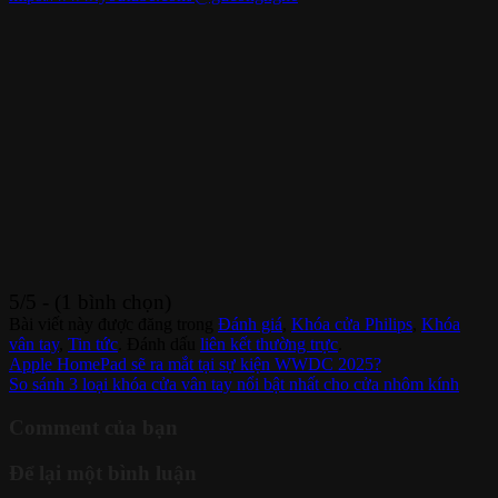
5/5 - (1 bình chọn)
Bài viết này được đăng trong
Đánh giá
,
Khóa cửa Philips
,
Khóa
vân tay
,
Tin tức
. Đánh dấu
liên kết thường trực
.
Apple HomePad sẽ ra mắt tại sự kiện WWDC 2025?
So sánh 3 loại khóa cửa vân tay nổi bật nhất cho cửa nhôm kính
Comment của bạn
Để lại một bình luận