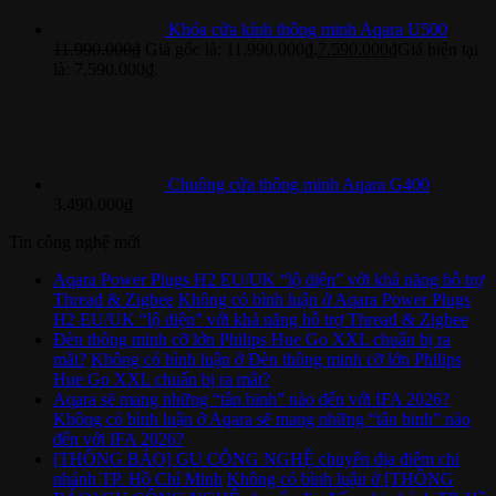
Khóa cửa kính thông minh Aqara U500
11.990.000
₫
Giá gốc là: 11.990.000₫.
7.590.000
₫
Giá hiện tại
là: 7.590.000₫.
Chuông cửa thông minh Aqara G400
3.490.000
₫
Tin công nghệ mới
Aqara Power Plugs H2 EU/UK “lộ diện” với khả năng hỗ trợ
Thread & Zigbee
Không có bình luận
ở Aqara Power Plugs
H2 EU/UK “lộ diện” với khả năng hỗ trợ Thread & Zigbee
Đèn thông minh cỡ lớn Philips Hue Go XXL chuẩn bị ra
mắt?
Không có bình luận
ở Đèn thông minh cỡ lớn Philips
Hue Go XXL chuẩn bị ra mắt?
Aqara sẽ mang những “tân binh” nào đến với IFA 2026?
Không có bình luận
ở Aqara sẽ mang những “tân binh” nào
đến với IFA 2026?
[THÔNG BÁO] GU CÔNG NGHỆ chuyển địa điểm chi
nhánh TP. Hồ Chí Minh
Không có bình luận
ở [THÔNG