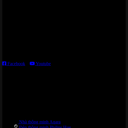
Zalo/Whatsapp:
0842 008 444
Cửa hàng HN:
15 ngõ 113 Hoàng Cầu, P. Đống Đa, TP. HN
Kho giao HCM
:
179 Nguyễn Cư Trinh, P. Cầu Ông Lãnh, TP. HCM
Thời gian làm việc:
T2 – T6: 8h30 – 12h00; 13h30 – 18h00
T7 – CN: 8h30 – 12h00; 13h30 – 16h00
Facebook
–
Youtube
DANH MỤC SẢN PHẨM
Nhà thông minh Aqara
Đèn thông minh Philips Hue