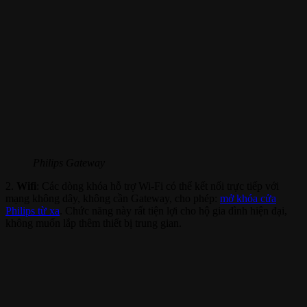
Philips Gateway
2.
Wifi
: Các dòng khóa hỗ trợ Wi-Fi có thể
kết nối trực tiếp với
mạng không dây
, không cần Gateway, cho phép:
mở khóa cửa
Philips từ xa
. Chức năng này rất t
iện lợi
cho hộ gia đình hiện đại,
không muốn lắp thêm thiết bị trung gian.