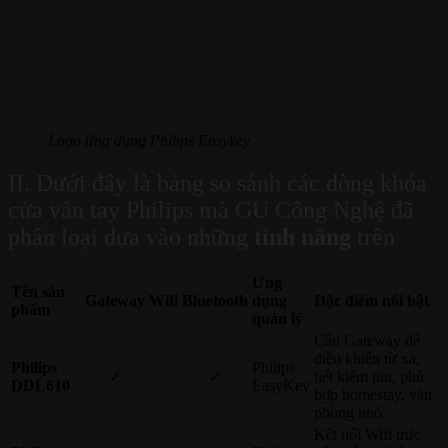
Logo ứng dụng Philips Easykey
II. Dưới đây là bảng so sánh các dòng khóa
cửa vân tay Philips mà GU Công Nghệ đã
phân loại dựa vào những
tính năng
trên
Ứng
Tên sản
Gateway
Wifi
Bluetooth
dụng
Đặc điểm nổi bật
phẩm
quản lý
Cần Gateway để
điều khiển từ xa,
Philips
Philips
✓
✓
tiết kiệm pin, phù
DDL610
EasyKey
hợp homestay, văn
phòng nhỏ.
Kết nối Wifi trực