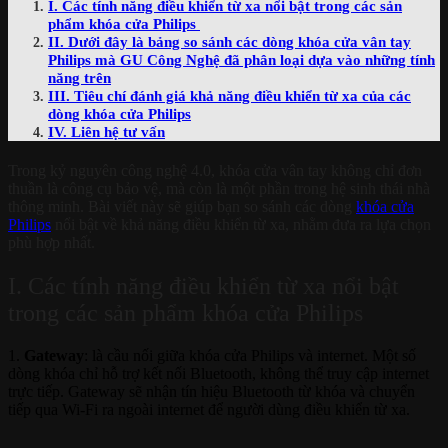
I. Các tính năng điều khiển từ xa nổi bật trong các sản
phẩm khóa cửa Philips
II. Dưới đây là bảng so sánh các dòng khóa cửa vân tay
Philips mà GU Công Nghệ đã phân loại dựa vào những tính
năng trên
III. Tiêu chí đánh giá khả năng điều khiển từ xa của các
dòng khóa cửa Philips
IV. Liên hệ tư vấn
Trong kỷ nguyên công nghệ 4.0, khóa cửa vân tay không chỉ đơn
thuần là công cụ bảo vệ, mà còn là một phần trong hệ sinh thái nhà
thông minh. Bài viết này sẽ giúp bạn so sánh các dòng
khóa cửa
Philips
nổi bật về khả năng điều khiển từ xa, nhằm đưa ra lựa chọn
phù hợp nhất.
I. Các tính năng điều khiển từ xa nổi bật
trong các sản phẩm khóa cửa Philips
1.
Gateway
: là
cầu nối giữa khóa cửa Philips và internet.
Một số
dòng khóa chỉ hỗ trợ kết nối Bluetooth, không thể truy cập internet
trực tiếp. Gateway sẽ nhận tín hiệu Bluetooth từ khóa và chuyển
tiếp qua Wi-Fi ra ngoài internet để người dùng điều khiển từ xa.