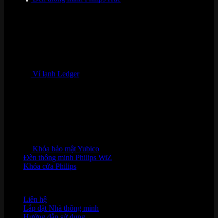
Ví lạnh Ledger
Khóa bảo mật Yubico
Đèn thông minh Philips WiZ
Khóa cửa Philips
HỖ TRỢ KHÁCH HÀNG
Liên hệ
Lắp đặt Nhà thông minh
Hướng dẫn sử dụng