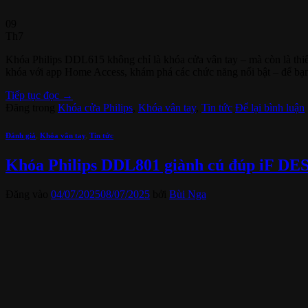
09
Th7
Khóa Philips DDL615 không chỉ là khóa cửa vân tay – mà còn là thiết 
khóa với app Home Access, khám phá các chức năng nổi bật – để bạ
Tiếp tục đọc
→
Đăng trong
Khóa cửa Philips
,
Khóa vân tay
,
Tin tức
Để lại bình luận
Đánh giá
,
Khóa vân tay
,
Tin tức
Khóa Philips DDL801 giành cú đúp iF D
Đăng vào
04/07/2025
08/07/2025
bởi
Bùi Nga