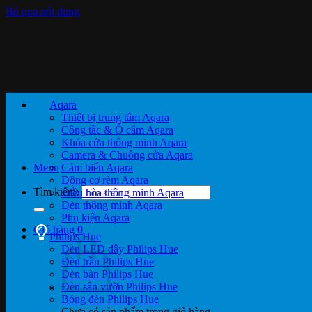
Bỏ qua nội dung
Aqara
Thiết bị trung tâm Aqara
Công tắc & Ổ cắm Aqara
Khóa cửa thông minh Aqara
Camera & Chuông cửa Aqara
Menu
Cảm biến Aqara
Động cơ rèm Aqara
Tìm kiếm:
Điều hòa thông minh Aqara
Đèn thông minh Aqara
Phụ kiện Aqara
Giỏ hàng
0
Philips Hue
Đèn LED dây Philips Hue
Đèn trần Philips Hue
Đèn bàn Philips Hue
Đèn sân vườn Philips Hue
Bóng đèn Philips Hue
Chưa có sản phẩm trong giỏ hàng.