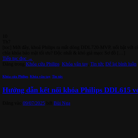
10
Th7
[toc] Mới đây, khoá Philips ra mắt dòng DDL720‑MVP, nổi bật với côn
chìa khóa bảo mật tối ưu? Độc nhất & khó giả mạo: Sơ đồ […]
Tiếp tục đọc
→
Đăng trong
Khóa cửa Philips
,
Khóa vân tay
,
Tin tức
Để lại bình luận
Khóa cửa Philips
,
Khóa vân tay
,
Tin tức
Hướng dẫn kết nối khóa Philips DDL615 v
Đăng vào
09/07/2025
bởi
Bùi Nga