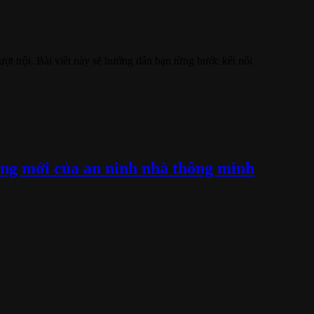
ượt trội. Bài viết này sẽ hướng dẫn bạn từng bước kết nối
g mới của an ninh nhà thông minh