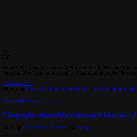
10
Th7
Hãng Philips mới cho ra mắt khóa Philips DDL720-MVP tích hợp công
cùng Gu Công Nghệ tìm hiểu nhé! 1. Công nghệ nhận diện Tĩnh mạc
Tiếp tục đọc
→
Đăng trong
Khóa cửa Philips
,
Khóa vân tay
,
Tin tức
Để lại bình luận
Khóa cửa Philips
,
Khóa vân tay
,
Tin tức
Công nghệ nhận diện tĩnh mạch bàn tay – 
Đăng vào
10/07/2025
10/07/2025
bởi
Bùi Nga