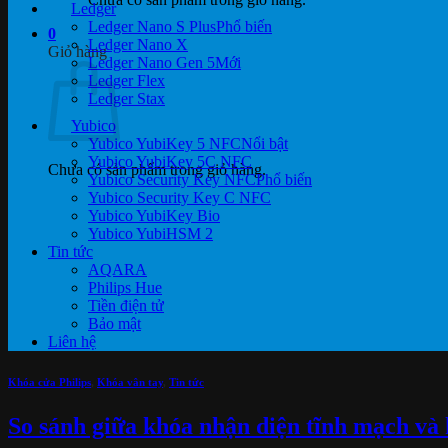
Ledger
Ledger Nano S Plus
0
Ledger Nano X
Giỏ hàng
Ledger Nano Gen 5
Ledger Flex
Ledger Stax
Yubico
Yubico YubiKey 5 NFC
Yubico YubiKey 5C NFC
Chưa có sản phẩm trong giỏ hàng.
Yubico Security Key NFC
Yubico Security Key C NFC
Yubico YubiKey Bio
Yubico YubiHSM 2
Tin tức
AQARA
Philips Hue
Tiền điện tử
Bảo mật
Liên hệ
Khóa cửa Philips
,
Khóa vân tay
,
Tin tức
So sánh giữa khóa nhận diện tĩnh mạch và 