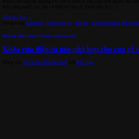
Khóa cửa vân tay không chỉ còn là thiết bị bảo mật đơn thuần, mà còn
hợp công nghệ cao cấp và thiết kế tinh tế. Dưới đây là […]
Tiếp tục đọc
→
Đăng trong
Đánh giá
,
Khóa vân tay
,
Tin tức
,
Uncategorized
Để lại bì
Đánh giá
,
Khóa vân tay
,
Tin tức
,
Uncategorized
Khóa cửa điện tử nào phù hợp cho cửa gỗ 
Đăng vào
17/06/2025
19/06/2025
bởi
Bùi Nga