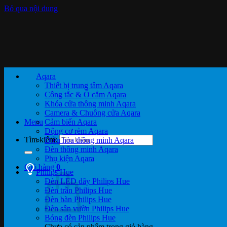
Bỏ qua nội dung
Aqara
Thiết bị trung tâm Aqara
Công tắc & Ổ cắm Aqara
Khóa cửa thông minh Aqara
Camera & Chuông cửa Aqara
Menu
Cảm biến Aqara
Động cơ rèm Aqara
Tìm kiếm:
Điều hòa thông minh Aqara
Đèn thông minh Aqara
Phụ kiện Aqara
Giỏ hàng
0
Philips Hue
Đèn LED dây Philips Hue
Đèn trần Philips Hue
Đèn bàn Philips Hue
Đèn sân vườn Philips Hue
Bóng đèn Philips Hue
Chưa có sản phẩm trong giỏ hàng.