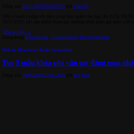
Đăng vào
20/11/2025
21/11/2025
bởi
Vân Đỗ
Nếu ví lạnh Ledger đã nằm trong tầm ngắm của bạn, BLACK FRIDAY ch
20/11/2025, các sản phẩm tham gia chương trình giảm giá mùa cuối
Tiếp tục đọc
→
Đăng trong
Khuyến mại
,
Uncategorized
Để lại bình luận
Đánh giá
,
Khóa vân tay
,
Tin tức
,
Uncategorized
Top 5 mẫu khóa cửa vân tay đáng mua nhấ
Đăng vào
19/06/2025
23/06/2025
bởi
Bùi Nga