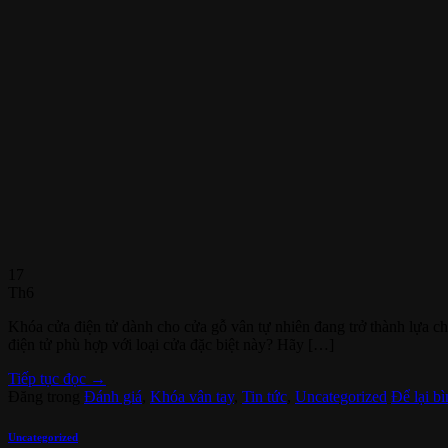
17
Th6
Khóa cửa điện tử dành cho cửa gỗ vân tự nhiên đang trở thành lựa c
điện tử phù hợp với loại cửa đặc biệt này? Hãy […]
Tiếp tục đọc
→
Đăng trong
Đánh giá
,
Khóa vân tay
,
Tin tức
,
Uncategorized
Để lại bì
Uncategorized