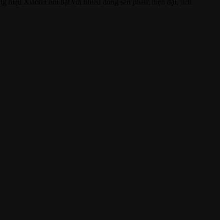
ng hiệu Xiaomi nổi bật với nhiều dòng sản phẩm hiện đại, tích