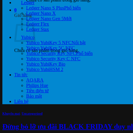
Ledger
Ledger Nano S Plus
0
Ledger Nano X
Giỏ hàng
Ledger Nano Gen 5
Ledger Flex
Ledger Stax
Yubico
Yubico YubiKey 5 NFC
Yubico YubiKey 5C NFC
Chưa có sản phẩm trong giỏ hàng.
Yubico Security Key NFC
Yubico Security Key C NFC
Yubico YubiKey Bio
Yubico YubiHSM 2
Tin tức
AQARA
Philips Hue
Tiền điện tử
Bảo mật
Liên hệ
Khuyến mại
,
Uncategorized
Đừng bỏ lỡ ưu đãi BLACK FRIDAY duy nh