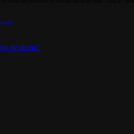
 trở thành một phần trong hệ sinh thái nhà thông minh. Trong đó, thươ
nh luận
vân tự nhiên?