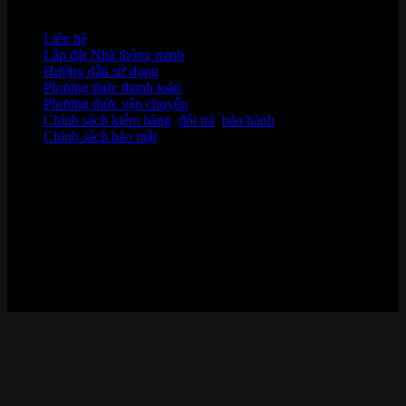
HỖ TRỢ KHÁCH HÀNG
Liên hệ
Lắp đặt Nhà thông minh
Hướng dẫn sử dụng
Phương thức thanh toán
Phương thức vận chuyển
Chính sách kiểm hàng
,
đổi trả
,
bảo hành
Chính sách bảo mật