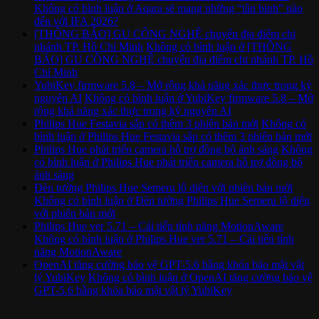
Không có bình luận
ở Aqara sẽ mang những “tân binh” nào
đến với IFA 2026?
[THÔNG BÁO] GU CÔNG NGHỆ chuyển địa điểm chi
nhánh TP. Hồ Chí Minh
Không có bình luận
ở [THÔNG
BÁO] GU CÔNG NGHỆ chuyển địa điểm chi nhánh TP. Hồ
Chí Minh
YubiKey firmware 5.8 – Mở rộng khả năng xác thực trong kỷ
nguyên AI
Không có bình luận
ở YubiKey firmware 5.8 – Mở
rộng khả năng xác thực trong kỷ nguyên AI
Philips Hue Festavia sắp có thêm 3 phiên bản mới
Không có
bình luận
ở Philips Hue Festavia sắp có thêm 3 phiên bản mới
Philips Hue phát triển camera hỗ trợ đồng bộ ánh sáng
Không
có bình luận
ở Philips Hue phát triển camera hỗ trợ đồng bộ
ánh sáng
Đèn tường Philips Hue Semeru lộ diện với phiên bản mới
Không có bình luận
ở Đèn tường Philips Hue Semeru lộ diện
với phiên bản mới
Philips Hue ver 5.71 – Cải tiến tính năng MotionAware
Không có bình luận
ở Philips Hue ver 5.71 – Cải tiến tính
năng MotionAware
OpenAI tăng cường bảo vệ GPT-5.6 bằng khóa bảo mật vật
lý YubiKey
Không có bình luận
ở OpenAI tăng cường bảo vệ
GPT-5.6 bằng khóa bảo mật vật lý YubiKey