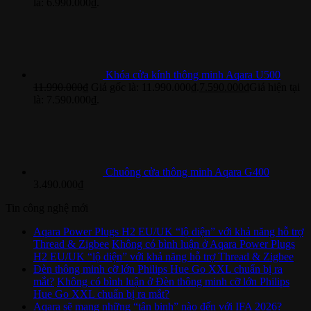
là: 6.990.000₫.
Khóa cửa kính thông minh Aqara U500
11.990.000
₫
Giá gốc là: 11.990.000₫.
7.590.000
₫
Giá hiện tại
là: 7.590.000₫.
Chuông cửa thông minh Aqara G400
3.490.000
₫
Tin công nghệ mới
Aqara Power Plugs H2 EU/UK “lộ diện” với khả năng hỗ trợ
Thread & Zigbee
Không có bình luận
ở Aqara Power Plugs
H2 EU/UK “lộ diện” với khả năng hỗ trợ Thread & Zigbee
Đèn thông minh cỡ lớn Philips Hue Go XXL chuẩn bị ra
mắt?
Không có bình luận
ở Đèn thông minh cỡ lớn Philips
Hue Go XXL chuẩn bị ra mắt?
Aqara sẽ mang những “tân binh” nào đến với IFA 2026?