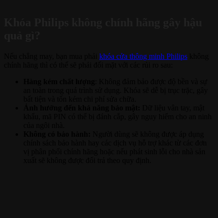
Khóa Philips không chính hãng gây hậu
quả gì?
Nếu chẳng may, bạn mua phải
khóa cửa thông minh Philips
không
chính hãng thì có thể sẽ phải đối mặt với các rủi ro sau:
Hàng kém chất lượng
: Không đảm bảo được độ bền và sự
an toàn trong quá trình sử dụng. Khóa sẽ dễ bị trục trặc, gây
bất tiện và tốn kém chi phí sửa chữa.
Ảnh hưởng đến khả năng bảo mật:
Dữ liệu vân tay, mật
khẩu, mã PIN có thể bị đánh cắp, gây nguy hiểm cho an ninh
của ngôi nhà.
Không có bảo hành:
Người dùng sẽ không được áp dụng
chính sách bảo hành hay các dịch vụ hỗ trợ khác từ các đơn
vị phân phối chính hãng hoặc nếu phát sinh lỗi cho nhà sản
xuất sẽ không được đổi trả theo quy định.