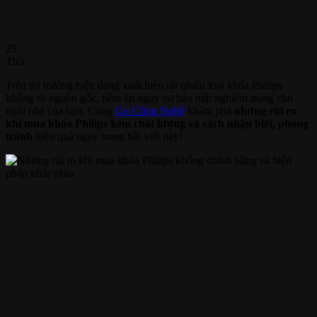
29
Th5
Trên thị trường hiện đang xuất hiện rất nhiều loại khóa Philips
không rõ nguồn gốc, tiềm ẩn nguy cơ bảo mật nghiêm trọng cho
ngôi nhà của bạn. Cùng
Gu Công Nghệ
khám phá
những rủi ro
khi mua khóa Philips kém chất lượng và cách nhận biết, phòng
tránh
hiệu quả ngay trong bài viết này!