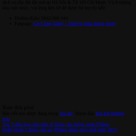
dịch vụ lắp đặt tận nơi tại Hà Nội & TP. Hồ Chí Minh. Và ở những
khu vực khác, vui lòng liên hệ để được hỗ trợ chi tiết!
Hotline/Zalo: 0842 008 444
Fanpage:
Gu Công Nghệ – Thiết bị Nhà thông minh
Rate this post
Bài viết này được đăng trong
Tin tức
. Đánh dấu
liên kết thường
trực
.
Top 5 điều bạn nên biết về khóa cửa thông minh Philips
Điểm danh 5 khóa vân tay Philips đáng mua nhất năm 2025