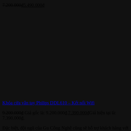
7.200.000
₫
5.490.000
₫
Khóa cửa vân tay Philips DDL610 – Kết nối Wifi
9.200.000
₫
Giá gốc là: 9.200.000₫.
7.390.000
₫
Giá hiện tại là:
7.390.000₫.
Đặc biệt, đội ngũ của Gu Công Nghệ cũng sẽ hỗ trợ khách hàng với