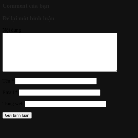
Comment của bạn
Để lại một bình luận
Nội dung
Tên
*
Email
*
Trang web