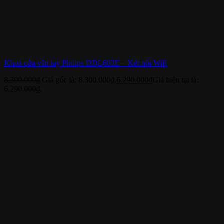
Khoá cửa vân tay Philips DDL603E – Kết nối Wifi
8.300.000
₫
Giá gốc là: 8.300.000₫.
6.290.000
₫
Giá hiện tại là:
6.290.000₫.