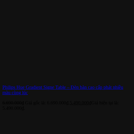
Philips Hue Gradient Signe Table – Đèn bàn cao cấp phát nhiều
màu cùng lúc
6.690.000
₫
Giá gốc là: 6.690.000₫.
5.490.000
₫
Giá hiện tại là:
5.490.000₫.