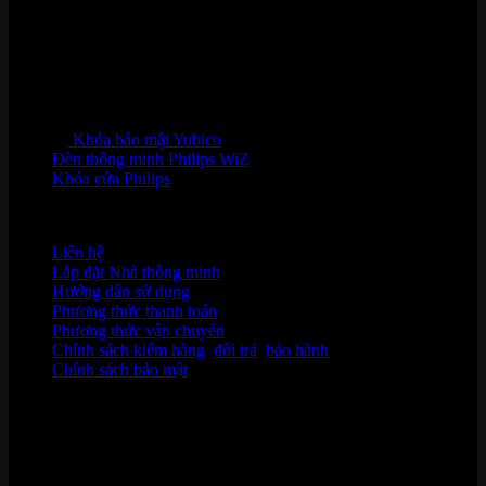
Khóa bảo mật Yubico
Đèn thông minh Philips WiZ
Khóa cửa Philips
HỖ TRỢ KHÁCH HÀNG
Liên hệ
Lắp đặt Nhà thông minh
Hướng dẫn sử dụng
Phương thức thanh toán
Phương thức vận chuyển
Chính sách kiểm hàng
,
đổi trả
,
bảo hành
Chính sách bảo mật