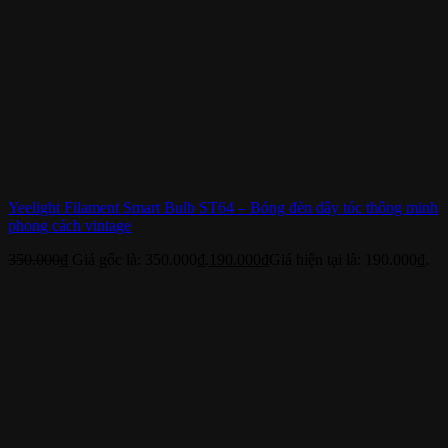
Yeelight Filament Smart Bulb ST64 – Bóng đèn dây tóc thông minh
phong cách vintage
350.000
₫
Giá gốc là: 350.000₫.
190.000
₫
Giá hiện tại là: 190.000₫.