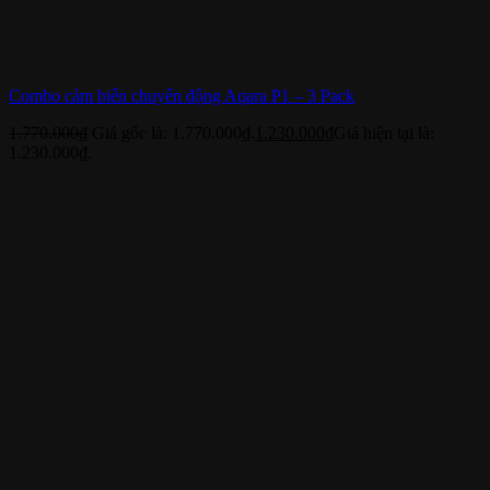
Combo cảm biến chuyển động Aqara P1 – 3 Pack
1.770.000
₫
Giá gốc là: 1.770.000₫.
1.230.000
₫
Giá hiện tại là:
1.230.000₫.