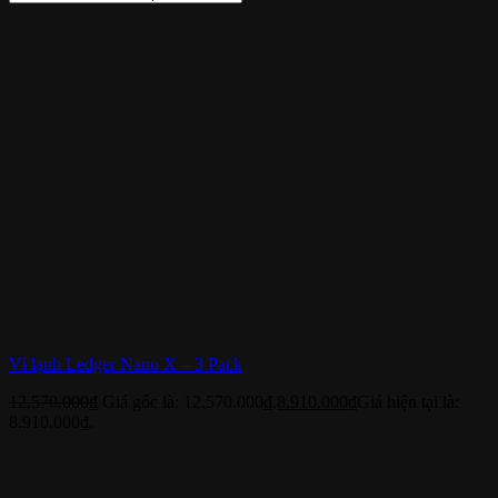
Ví lạnh Ledger Nano X – 3 Pack
12.570.000
₫
Giá gốc là: 12.570.000₫.
8.910.000
₫
Giá hiện tại là:
8.910.000₫.