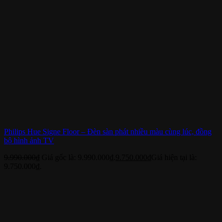
Philips Hue Signe Floor – Đèn sàn phát nhiều màu cùng lúc, đồng
bộ hình ảnh TV
9.990.000
₫
Giá gốc là: 9.990.000₫.
9.750.000
₫
Giá hiện tại là:
9.750.000₫.