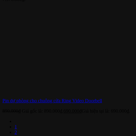
Pin dự phòng cho chuông cửa Ring Video Doorbell
890.000
₫
Giá gốc là: 890.000₫.
690.000
₫
Giá hiện tại là: 690.000₫.
1
2