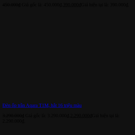
450.000
₫
Giá gốc là: 450.000₫.
390.000
₫
Giá hiện tại là: 390.000₫.
Đèn ốp trần Aqara T1M, hắt 16 triệu màu
3.290.000
₫
Giá gốc là: 3.290.000₫.
2.290.000
₫
Giá hiện tại là:
2.290.000₫.