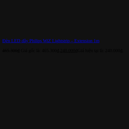
Đèn LED dây Philips WiZ Lightstrip – Extension 1m
465.300
₫
Giá gốc là: 465.300₫.
240.000
₫
Giá hiện tại là: 240.000₫.