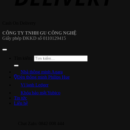
Cash On Delivery
CÔNG TY TNHH GU CÔNG NGHỆ
Giấy phép ĐKKD số 0110129415
Tìm kiếm:
Nhà thông minh Aqara
Đèn thông minh Philips Hue
Ví lạnh Ledger
Khóa bảo mật Yubico
Tin tức
Liên hệ
Chat Zalo: 0842 008 444