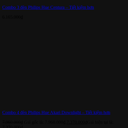
Combo 3 đèn Philips Hue Centura – Tiết kiệm hơn
6.165.000
₫
Combo 4 đèn Philips Hue Akari Downlight – Tiết kiệm hơn
7.960.000
₫
Giá gốc là: 7.960.000₫.
7.370.000
₫
Giá hiện tại là:
7.370.000₫.