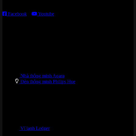
T7 – CN: 8h30 – 12h00; 13h30 – 16h00
Facebook
–
Youtube
DANH MỤC SẢN PHẨM
Nhà thông minh Aqara
Đèn thông minh Philips Hue
Ví lạnh Ledger