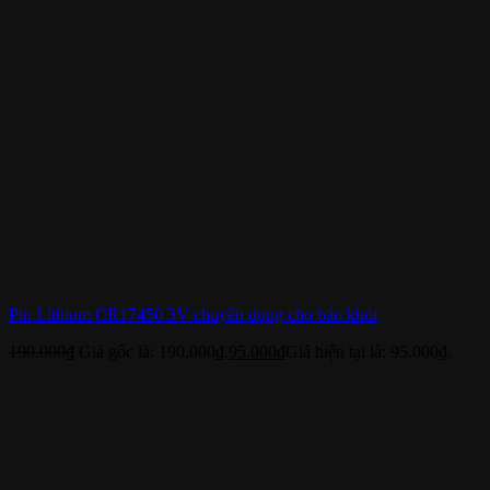
Pin Lithium CR17450 3V chuyên dụng cho báo khói
190.000
₫
Giá gốc là: 190.000₫.
95.000
₫
Giá hiện tại là: 95.000₫.