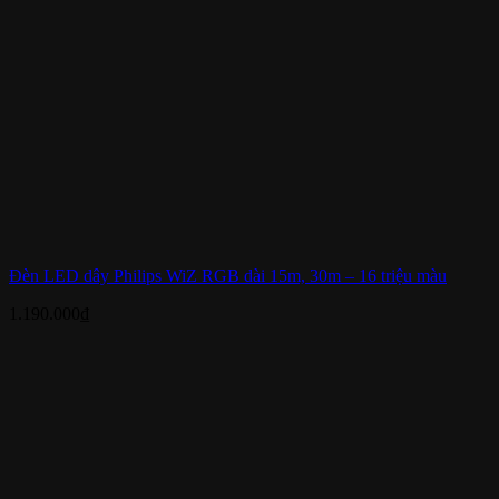
Đèn LED dây Philips WiZ RGB dài 15m, 30m – 16 triệu màu
1.190.000
₫