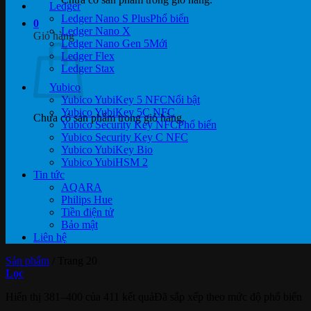
Ledger
Ledger Nano S Plus
0
Ledger Nano X
Giỏ hàng
Ledger Nano Gen 5
Ledger Flex
Ledger Stax
Yubico
Yubico YubiKey 5 NFC
Yubico YubiKey 5C NFC
Chưa có sản phẩm trong giỏ hàng.
Yubico Security Key NFC
Yubico Security Key C NFC
Yubico YubiKey Bio
Yubico YubiHSM 2
Tin tức
AQARA
Philips Hue
Tiền điện tử
Bảo mật
Liên hệ
Sản phẩm
/
Trang 20
Lọc
Hiển thị 381–400 của 411 kết quả
Đã sắp xếp theo mức độ phổ biến