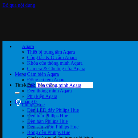
Bỏ qua nội dung
Aqara
Thiết bị trung tâm Aqara
Công tắc & Ổ cắm Aqara
Khóa cửa thông minh Aqara
Camera & Chuông cửa Aqara
Menu
Cảm biến Aqara
Động cơ rèm Aqara
Tìm kiếm:
Điều hòa thông minh Aqara
Đèn thông minh Aqara
Phụ kiện Aqara
Giỏ hàng
0
Philips Hue
Đèn LED dây Philips Hue
Đèn trần Philips Hue
Đèn bàn Philips Hue
Đèn sân vườn Philips Hue
Bóng đèn Philips Hue
Chưa có sản phẩm trong giỏ hàng.