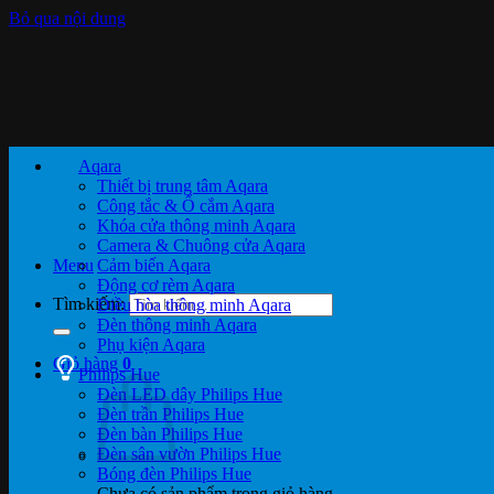
Bỏ qua nội dung
Aqara
Thiết bị trung tâm Aqara
Công tắc & Ổ cắm Aqara
Khóa cửa thông minh Aqara
Camera & Chuông cửa Aqara
Menu
Cảm biến Aqara
Động cơ rèm Aqara
Tìm kiếm:
Điều hòa thông minh Aqara
Đèn thông minh Aqara
Phụ kiện Aqara
Giỏ hàng
0
Philips Hue
Đèn LED dây Philips Hue
Đèn trần Philips Hue
Đèn bàn Philips Hue
Đèn sân vườn Philips Hue
Bóng đèn Philips Hue
Chưa có sản phẩm trong giỏ hàng.