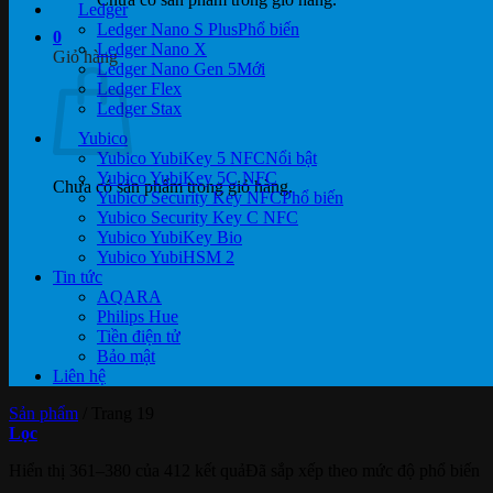
Ledger
Ledger Nano S Plus
0
Ledger Nano X
Giỏ hàng
Ledger Nano Gen 5
Ledger Flex
Ledger Stax
Yubico
Yubico YubiKey 5 NFC
Yubico YubiKey 5C NFC
Chưa có sản phẩm trong giỏ hàng.
Yubico Security Key NFC
Yubico Security Key C NFC
Yubico YubiKey Bio
Yubico YubiHSM 2
Tin tức
AQARA
Philips Hue
Tiền điện tử
Bảo mật
Liên hệ
Sản phẩm
/
Trang 19
Lọc
Hiển thị 361–380 của 412 kết quả
Đã sắp xếp theo mức độ phổ biến