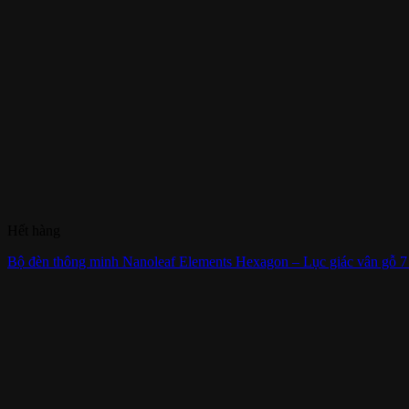
Hết hàng
Bộ đèn thông minh Nanoleaf Elements Hexagon – Lục giác vân gỗ 7