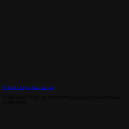
Ví lạnh Ledger Stax cao cấp
11.659.999
₫
Giá gốc là: 11.659.999₫.
11.590.000
₫
Giá hiện tại là:
11.590.000₫.