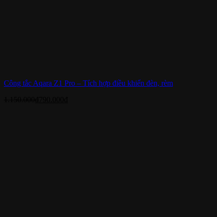
Công tắc Aqara Z1 Pro – Tích hợp điều khiển đèn, rèm
1.150.000
₫
790.000
₫