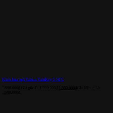
Khóa bảo mật Yubico YubiKey 5 NFC
1.990.000
₫
Giá gốc là: 1.990.000₫.
1.580.000
₫
Giá hiện tại là:
1.580.000₫.