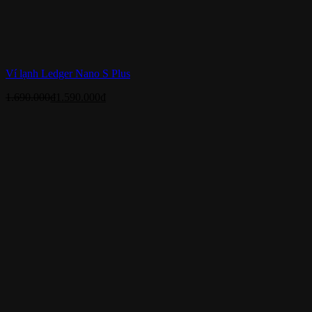
Ví lạnh Ledger Nano S Plus
1.690.000
₫
1.590.000
₫