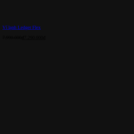
Ví lạnh Ledger Flex
7.990.000
₫
7.290.000
₫