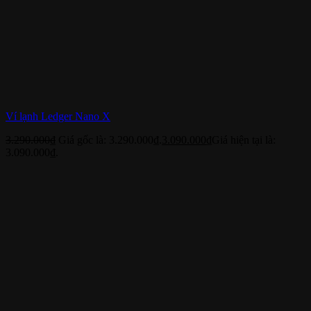
Ví lạnh Ledger Nano X
3.290.000
₫
Giá gốc là: 3.290.000₫.
3.090.000
₫
Giá hiện tại là:
3.090.000₫.