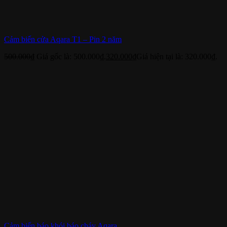
Cảm biến cửa Aqara T1 – Pin 2 năm
500.000
₫
Giá gốc là: 500.000₫.
320.000
₫
Giá hiện tại là: 320.000₫.
Cảm biến báo khói báo cháy Aqara