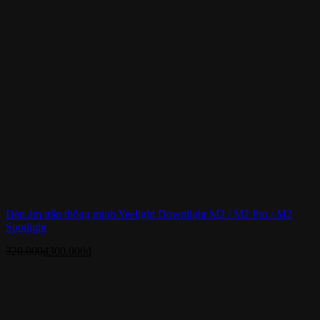
Đèn âm trần thông minh Yeelight Downlight M2 / M2 Pro / M2
Spotlight
320.000
₫
300.000
₫