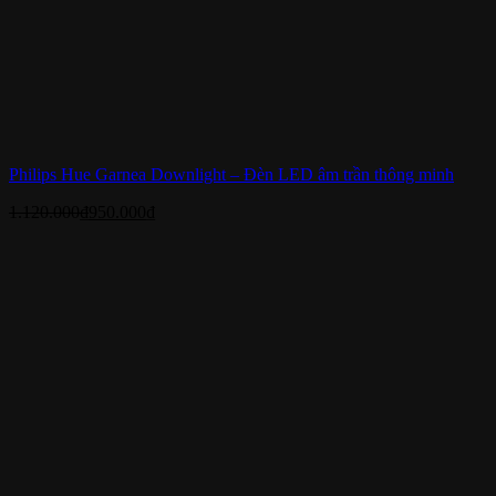
Philips Hue Garnea Downlight – Đèn LED âm trần thông minh
1.120.000
₫
950.000
₫