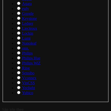
Aqara
eufy
Google
Keystone
Ledger
Liectroux
Lockin
Lumi
Nanoleaf
onn.
Philips
Philips Hue
Philips WiZ
Ring
Sensibo
Vconnex
VinCSS
Yeelight
Yubico
Sắp xếp theo