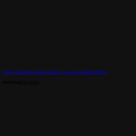
Công tắc thông minh Aqara H1 cao cấp, phiên bản EU
890.000
₫
650.000
₫