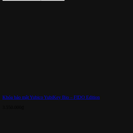
Khóa bảo mật Yubico YubiKey Bio – FIDO Edition
3.550.000
₫