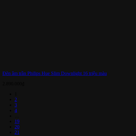
Đèn âm trần Philips Hue Slim Downlight 16 triệu màu
2.890.000
₫
1
2
3
4
…
19
20
21