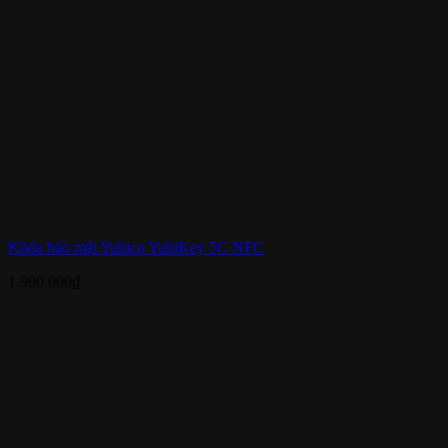
Khóa bảo mật Yubico YubiKey 5C NFC
1.990.000
₫