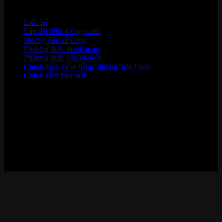
HỖ TRỢ KHÁCH HÀNG
Liên hệ
Lắp đặt Nhà thông minh
Hướng dẫn sử dụng
Phương thức thanh toán
Phương thức vận chuyển
Chính sách kiểm hàng
,
đổi trả
,
bảo hành
Chính sách bảo mật