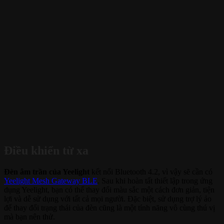
Điều khiển từ xa
Đèn âm trần của Yeelight
kết nối Bluetooth 4.2, vì vậy sẽ cần có
Yeelight Mesh Gateway BLE
. Sau khi hoàn tất thiết lập trong ứng
dụng Yeelight, bạn có thể thay đổi màu sắc một cách đơn giản, tiện
lợi và dễ sử dụng với tất cả mọi người. Đặc biệt, sử dụng trợ lý ảo
để thay đổi trạng thái của đèn cũng là một tính năng vô cùng thú vị
mà bạn nên thử.