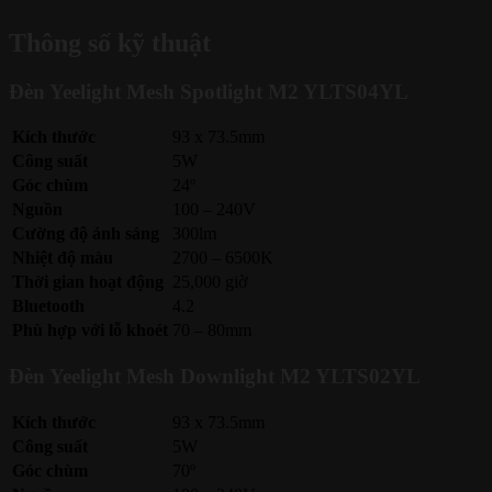
Thông số kỹ thuật
Đèn Yeelight Mesh Spotlight M2 YLTS04YL
Kích thước
93 x 73.5mm
Công suất
5W
Góc chùm
24º
Nguồn
100 – 240V
Cường độ ánh sáng
300lm
Nhiệt độ màu
2700 – 6500K
Thời gian hoạt động
25,000 giờ
Bluetooth
4.2
Phù hợp với lỗ khoét
70 – 80mm
Đèn Yeelight Mesh Downlight M2 YLTS02YL
Kích thước
93 x 73.5mm
Công suất
5W
Góc chùm
70º