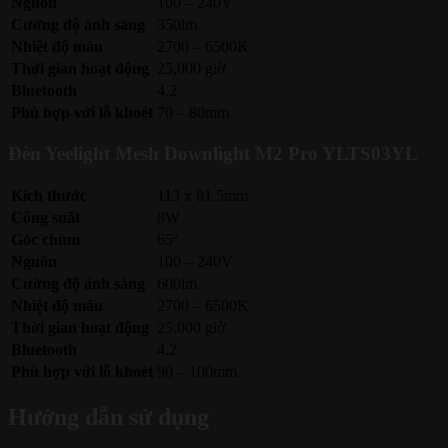
Nguồn
100 – 240V
Cường độ ánh sáng
350lm
Nhiệt độ màu
2700 – 6500K
Thời gian hoạt động
25,000 giờ
Bluetooth
4.2
Phù hợp với lỗ khoét
70 – 80mm
Đèn Yeelight Mesh Downlight M2 Pro YLTS03YL
Kích thước
113 x 81.5mm
Công suất
8W
Góc chùm
65º
Nguồn
100 – 240V
Cường độ ánh sáng
600lm
Nhiệt độ màu
2700 – 6500K
Thời gian hoạt động
25,000 giờ
Bluetooth
4.2
Phù hợp với lỗ khoét
90 – 100mm
Hướng dẫn sử dụng