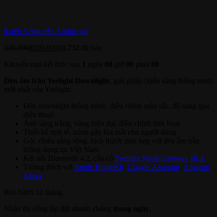
5
trên 5 dựa trên
1
đánh giá
320.000
₫
300.000
₫
1.732
đã bán
Khuyến mại kết thúc sau
1
ngày
00
giờ
00
phút
00
Đèn âm trần Yeelight Downlight
, giải pháp chiếu sáng thông minh
mới nhất của Yeelight.
Đèn downlight thông minh, điều chỉnh màu sắc, độ sáng qua
điện thoại
Ánh sáng trắng, vàng hiện đại, điều chỉnh linh hoạt
Thiết kế tinh tế, tránh gây lóa mắt cho người dùng
Góc chiếu sáng rộng, kích thước phù hợp với đèn âm trần
thông dụng tại Việt Nam
Kết nối Bluetooth 4.2, cần có
Yeelight Mesh Gateway BLE
Tương thích với
Apple HomeKit
,
Google Assistant
,
Amazon
Alexa
Bảo hành 12 tháng.
Nhận thi công lắp đặt nhanh chóng
trong ngày
.