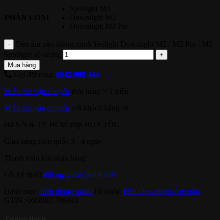
Spotlight M2
PHÂN LOẠI
Downlight M2
Downlight M2 Pro
Đèn âm trần thông minh Yeelight Downlight M2 / M2 Pro / M2
Spotlight số lượng
Mua hàng
Gọi đặt mua:
0842 008 444
Miễn phí vận chuyển
đơn hàng > 1 triệu
Miễn phí vận chuyển
với khách hàng cũ
Hà Nội & TP. HCM ship HỎA TỐC
Giao hàng toàn quốc 3 - 4 ngày
Thanh toán khi nhận hàng
Lỗi kỹ thuật
đổi ngay sản phẩm mới
Danh mục:
Đèn thông minh
Từ khóa:
Đèn Downlight/Âm trần
GTIN:
0608887786903
Tương thích