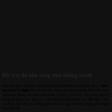
Hỗ trợ đa nền tảng nhà thông minh
Sau khi được kết nối thông qua Yeelight Mesh Gateway BLE,
đèn
âm trần Yeelight
hỗ trợ các nền tảng nhà thông minh phổ biến như
Amazon Alexa, Google Assistant, Apple HomeKit, cho phép người
dùng dễ dàng lựa chọn các sản phẩm tương thích, tạo nên ngữ cảnh
tự động đầy tiện ích. Biến ngôi nhà của bạn trở nên thông minh hơn
bao giờ hết.