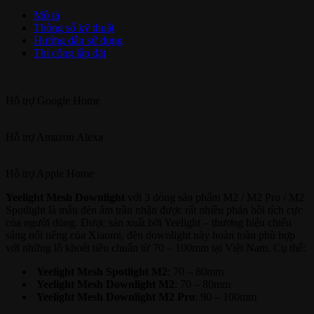
Mô tả
Thông số kỹ thuật
Hướng dẫn sử dụng
Thi công lắp đặt
Hỗ trợ
Google Home
Hỗ trợ
Amazon Alexa
Hỗ trợ
Apple Home
Yeelight Mesh Downlight
với 3 dòng sản phẩm M2 / M2 Pro / M2
Spotlight là mẫu đèn âm trần nhận được rất nhiều phản hồi tích cực
của người dùng. Được sản xuất bởi Yeelight – thương hiệu chiếu
sáng nổi tiếng của Xiaomi, đèn downlight này hoàn toàn phù hợp
với những lỗ khoét tiêu chuẩn từ 70 – 100mm tại Việt Nam. Cụ thể:
Yeelight Mesh Spotlight M2
: 70 – 80mm
Yeelight Mesh Downlight M2
: 70 – 80mm
Yeelight Mesh Downlight M2 Pro
: 90 – 100mm