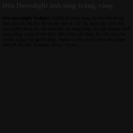
Đèn Downlight ánh sáng trắng, vàng
Đèn downlight Yeelight
có thiết kế phần bóng lùi vào bên trong,
đảm bảo khi lắp lên, nó sẽ gần như bị “ẩn” đi, tránh gây chói mắt
cho người dùng mà vẫn đảm bảo sự sang trọng cho căn phòng. Ánh
sáng trắng, vàng có thể được điều chỉnh dễ dàng, tùy vào nhu cầu
và tâm trạng của người dùng. Ngoài ra còn có các kiểu sáng được
thiết kế sẵn như Reading, Relax, Focus…