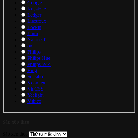
Google
Keystone
Ledger
Liectroux
Lockin
Lumi
Nanoleaf
onn.
Philips
Philips Hue
Philips WiZ
Ring
Sensibo
Vconnex
VinCSS
Yeelight
Yubico
Sắp xếp theo
Sắp xếp theo