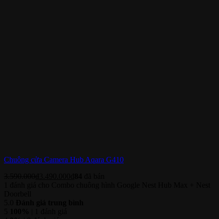
Chuông cửa Camera Hub Aqara G410
3.590.000
₫
3.490.000
₫
84
đã bán
1 đánh giá cho
Combo chuông hình Google Nest Hub Max + Nest
Doorbell
5.0
Đánh giá trung bình
5
100%
| 1 đánh giá