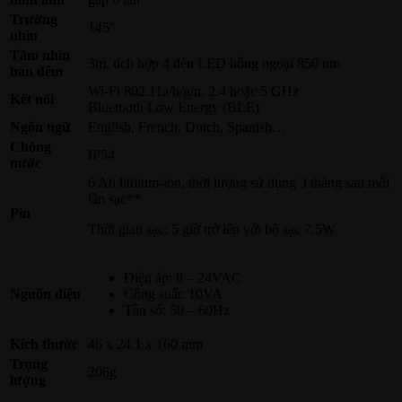
Trường
145°
nhìn
Tầm nhìn
3m, tích hợp 4 đèn LED hồng ngoại 850 nm
ban đêm
Wi-Fi 802.11a/b/g/n, 2.4 hoặc 5 GHz
Kết nối
Bluetooth Low Energy (BLE)
Ngôn ngữ
English, French, Dutch, Spanish…
Chống
IP54
nước
6 Ah lithium-ion, thời lượng sử dụng 3 tháng sau mỗi
lần sạc**
Pin
Thời gian sạc: 5 giờ trở lên với bộ sạc 7.5W
Điện áp: 8 – 24VAC
Nguồn điện
Công suất: 10VA
Tần số: 50 – 60Hz
Kích thước
46 x 24.1 x 160 mm
Trọng
206g
lượng