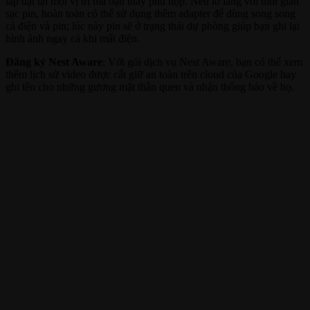
lắp đặt tại mọi vị trí mà bạn thấy phù hợp. Nếu lo lắng với thời gian
sạc pin, hoàn toàn có thể sử dụng thêm adapter để dùng song song
cả điện và pin; lúc này pin sẽ ở trạng thái dự phòng giúp bạn ghi lại
hình ảnh ngay cả khi mất điện.
Đăng ký Nest Aware
: Với gói dịch vụ Nest Aware, bạn có thể xem
thêm lịch sử video được cất giữ an toàn trên cloud của Google hay
ghi tên cho những gương mặt thân quen và nhận thông báo về họ.