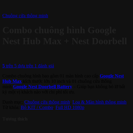
Chuông cửa thông minh
Combo chuông hình Google
Nest Hub Max + Nest Doorbell
5
trên 5 dựa trên
1
đánh giá
Combo chuông hình bao gồm 01 màn hình cao cấp
Google Nest
Hub Max
kích thước lớn 10 inch và 01 chuông cửa thông
minh
Google Nest Doorbell Battery
– Giúp bạn không bỏ lỡ bất
kỳ một vị khách nào với chi phí tối ưu.
Danh mục:
Chuông cửa thông minh
,
Loa & Màn hình thông minh
Từ khóa:
Bộ KIT / Combo
,
Full HD 1080p
Tương thích