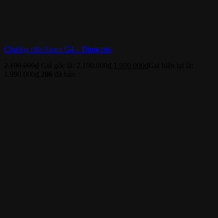
Chuông cửa Aqara G4 – Dùng pin
2.190.000
₫
Giá gốc là: 2.190.000₫.
1.990.000
₫
Giá hiện tại là:
1.990.000₫.
206
đã bán