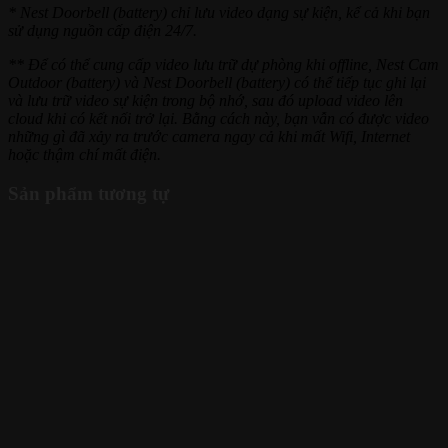
* Nest Doorbell (battery) chỉ lưu video dạng sự kiện, kể cả khi bạn
sử dụng nguồn cấp điện 24/7.
** Để có thể cung cấp video lưu trữ dự phòng khi offline, Nest Cam
Outdoor (battery) và Nest Doorbell (battery) có thể tiếp tục ghi lại
và lưu trữ video sự kiện trong bộ nhớ, sau đó upload video lên
cloud khi có kết nối trở lại. Bằng cách này, bạn vẫn có được video
những gì đã xảy ra trước camera ngay cả khi mất Wifi, Internet
hoặc thậm chí mất điện.
Sản phẩm tương tự