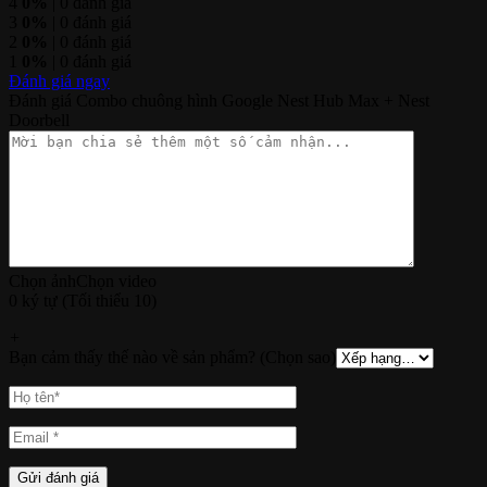
4
0%
| 0 đánh giá
3
0%
| 0 đánh giá
2
0%
| 0 đánh giá
1
0%
| 0 đánh giá
Đánh giá ngay
Đánh giá Combo chuông hình Google Nest Hub Max + Nest
Doorbell
Chọn ảnh
Chọn video
0 ký tự (Tối thiểu 10)
+
Bạn cảm thấy thế nào về sản phẩm? (Chọn sao)