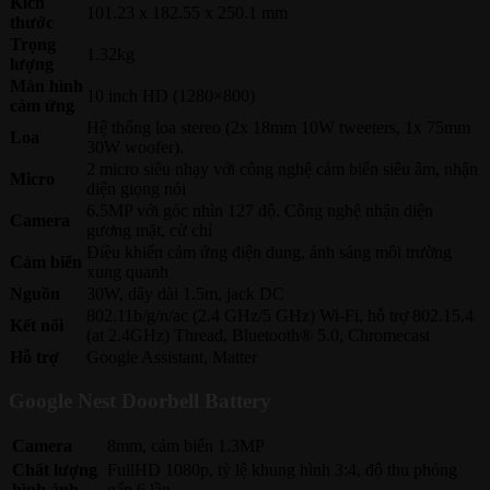
Kích
101.23 x 182.55 x 250.1 mm
thước
Trọng
1.32kg
lượng
Màn hình
10 inch HD (1280×800)
cảm ứng
Hệ thống loa stereo (2x 18mm 10W tweeters, 1x 75mm
Loa
30W woofer).
2 micro siêu nhạy với công nghệ cảm biến siêu âm, nhận
Micro
diện giọng nói
6.5MP với góc nhìn 127 độ. Công nghệ nhận diện
Camera
gương mặt, cử chỉ
Điều khiển cảm ứng điện dung, ánh sáng môi trường
Cảm biến
xung quanh
Nguồn
30W, dây dài 1.5m, jack DC
802.11b/g/n/ac (2.4 GHz/5 GHz) Wi-Fi, hỗ trợ 802.15.4
Kết nối
(at 2.4GHz) Thread, Bluetooth® 5.0, Chromecast
Hỗ trợ
Google Assistant, Matter
Google Nest Doorbell Battery
Camera
8mm, cảm biến 1.3MP
Chất lượng
FullHD 1080p, tỷ lệ khung hình 3:4, độ thu phóng
hình ảnh
gấp 6 lần