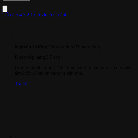
Tất cả
5
4
3
2
1
Có video
Có ảnh
Nguyễn Cường
Chứng nhận đã mua hàng
Được xếp hạng
5
5 sao
Combo rất tiện dụng. Nhà mình có ông bà dùng cái này yên
tâm luôn. Cảm ơn shop tư vấn nhé.
Trả lời