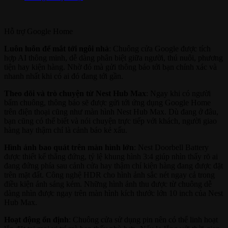
Hỗ trợ
Google Home
Luôn luôn để mắt tới ngôi nhà
: Chuông cửa Google được tích
hợp AI thông minh, dễ dàng phân biệt giữa người, thú nuôi, phương
tiện hay kiện hàng. Nhờ đó mà gửi thông báo tới bạn chính xác và
nhanh nhất khi có ai đó đang tới gần.
Theo dõi và trò chuyện từ Nest Hub Max
: Ngay khi có người
bấm chuông, thông báo sẽ được gửi tới ứng dụng Google Home
trên điện thoại cũng như màn hình Nest Hub Max. Dù đang ở đâu,
bạn cũng có thể biết và nói chuyện trực tiếp với khách, người giao
hàng hay thậm chí là cảnh báo kẻ xấu.
Hình ảnh bao quát trên màn hình lớn
: Nest Doorbell Battery
được thiết kế thẳng đứng, tỷ lệ khung hình 3:4 giúp nhìn thấy rõ ai
đang đứng phía sau cảnh cửa hay thậm chí kiện hàng đang được đặt
trên mặt đất. Công nghệ HDR cho hình ảnh sắc nét ngay cả trong
điều kiện ánh sáng kém. Những hình ảnh thu được từ chuông dễ
dàng nhìn được ngay trên màn hình kích thước lớn 10 inch của Nest
Hub Max.
Hoạt động ổn định
: Chuông cửa sử dụng pin nên có thể linh hoạt