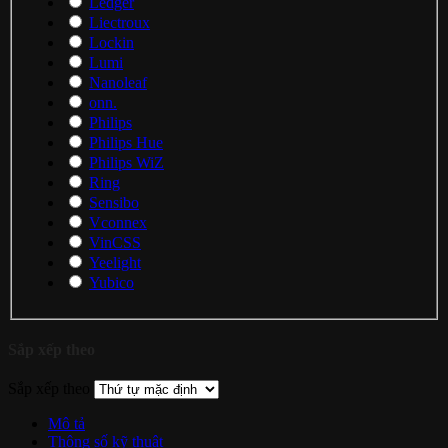
Ledger
Liectroux
Lockin
Lumi
Nanoleaf
onn.
Philips
Philips Hue
Philips WiZ
Ring
Sensibo
Vconnex
VinCSS
Yeelight
Yubico
Sắp xếp theo
Sắp xếp theo
Mô tả
Thông số kỹ thuật