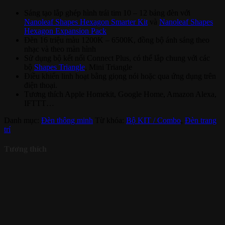
Sáng tạo lắp ghép hình trái tim 10 – 12 bảng đèn với
Nanoleaf Shapes Hexagon Smarter Kit
và
Nanoleaf Shapes
Hexagon Expansion Pack
Đèn 16 triệu màu 1200K – 6500K, đồng bộ ánh sáng theo
nhạc và theo màn hình
Sử dụng bộ kết nối Connect Plus, có thể lắp chung với các
bộ
Shapes Triangle
, Mini Triangle
Điều khiển linh hoạt bằng giọng nói hoặc qua ứng dụng trên
điện thoại.
Tương thích Apple Homekit, Google Home, Amazon Alexa,
IFTTT…
Danh mục:
Đèn thông minh
Từ khóa:
Bộ KIT / Combo
,
Đèn trang
trí
Tương thích