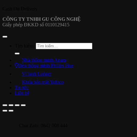
Cash On Delivery
CÔNG TY TNHH GU CÔNG NGHỆ
Giấy phép ĐKKD số 0110129415
Tìm kiếm:
Nhà thông minh Aqara
Đèn thông minh Philips Hue
Ví lạnh Ledger
Khóa bảo mật Yubico
Tin tức
Liên hệ
Chat Zalo: 0842 008 444