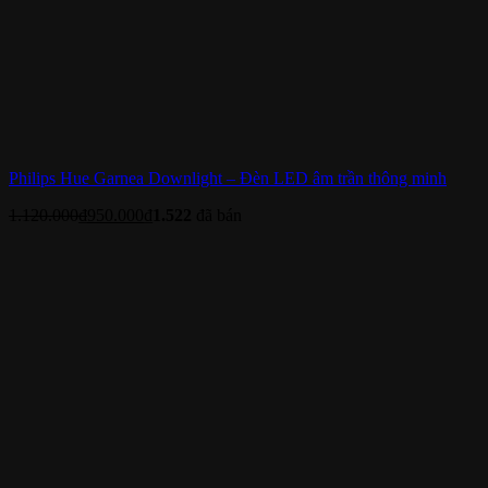
Philips Hue Garnea Downlight – Đèn LED âm trần thông minh
1.120.000
₫
950.000
₫
1.522
đã bán