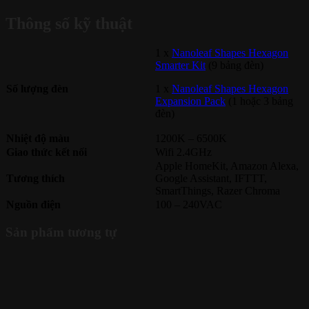
Thông số kỹ thuật
1 x
Nanoleaf Shapes Hexagon
Smarter Kit
(9 bảng đèn)
Số lượng đèn
1 x
Nanoleaf Shapes Hexagon
Expansion Pack
(1 hoặc 3 bảng
đèn)
Nhiệt độ màu
1200K – 6500K
Giao thức kết nối
Wifi 2.4GHz
Apple HomeKit, Amazon Alexa,
Tương thích
Google Assistant, IFTTT,
SmartThings, Razer Chroma
Nguồn điện
100 – 240VAC
Sản phẩm tương tự