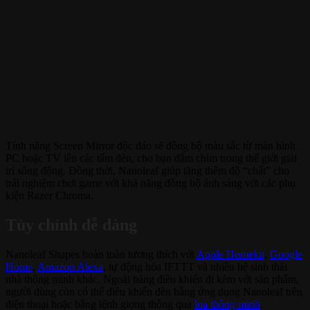
Tính năng Screen Mirror độc đáo sẽ đồng bộ màu sắc từ màn hình
PC hoặc TV lên các tấm đèn, cho bạn đắm chìm trong thế giới giải
trí sống động. Đồng thời, Nanoleaf giúp tăng thêm độ “chất” cho
trải nghiệm chơi game với khả năng đồng bộ ánh sáng với các phụ
kiện Razer Chroma.
Tùy chỉnh dễ dàng
Nanoleaf Shapes hoàn toàn tương thích với
Apple Homekit
,
Google
Home
,
Amazon Alexa
, tự động hóa IFTTT và nhiều hệ sinh thái
nhà thông minh khác. Ngoài bảng điều khiển đi kèm với sản phẩm,
người dùng còn có thể điều khiển đèn bằng ứng dụng Nanoleaf trên
điện thoại hoặc bằng lệnh giọng thông qua
loa thông minh
.