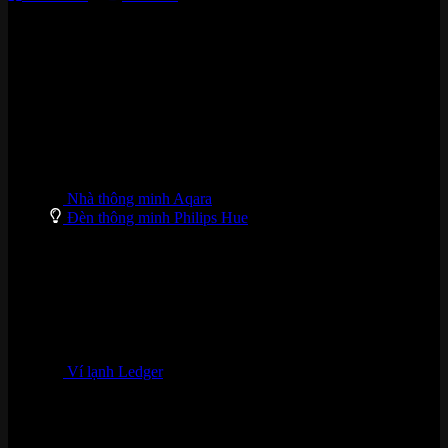
DANH MỤC SẢN PHẨM
Nhà thông minh Aqara
Đèn thông minh Philips Hue
Ví lạnh Ledger