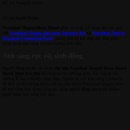
Hỗ trợ
Amazon Alexa
Hỗ trợ
Apple Home
Nanoleaf Shapes Hexa-Heart
gồm 10 hoặc 12 bảng đèn lục giác
với
Nanoleaf Shapes Hexagon Smarter Kit
và
Nanoleaf Shapes
Hexagon Expansion Pack
, mang đến sự kết hợp độc đáo giữa
nghệ thuật ánh sáng và biểu tượng tình yêu.
Ánh sáng rực rỡ, sinh động
Người dùng có thể dễ dàng
sắp xếp Nanoleaf Shapes Hexa-Heart
thành hình trái tim
để trang trí cho không gian, đặc biệt là vào
những lễ hay bữa tiệc lãng mạn. Ngoài ra, với khả năng Connect+,
bộ đèn có thể tương thích với các sản phẩm Nanoleaf Shapes khác
để mở rộng khả năng sáng tạo, giúp người dùng tạo ra tác phẩm
nghệ thuật ánh sáng độc đáo.