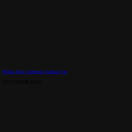
Philips Hue Lightstrip Outdoor 5m
8.070.000
₫
20
đã bán