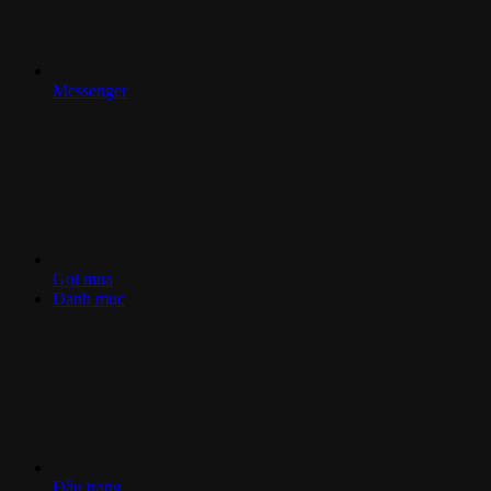
Messenger
Gọi mua
Danh mục
Đầu trang