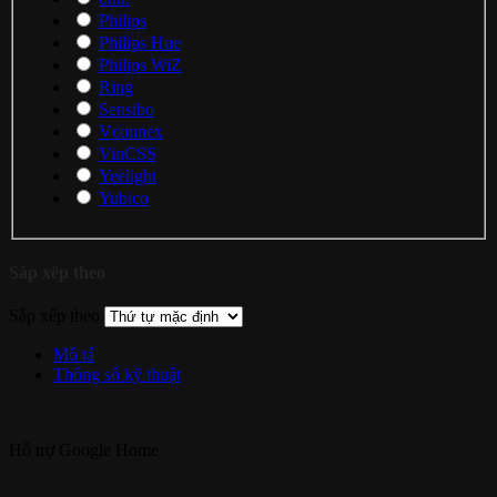
Philips
Philips Hue
Philips WiZ
Ring
Sensibo
Vconnex
VinCSS
Yeelight
Yubico
Sắp xếp theo
Sắp xếp theo
Mô tả
Thông số kỹ thuật
Hỗ trợ
Google Home