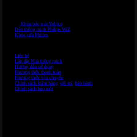
Khóa bảo mật Yubico
Đèn thông minh Philips WiZ
Khóa cửa Philips
HỖ TRỢ KHÁCH HÀNG
Liên hệ
Lắp đặt Nhà thông minh
Hướng dẫn sử dụng
Phương thức thanh toán
Phương thức vận chuyển
Chính sách kiểm hàng
,
đổi trả
,
bảo hành
Chính sách bảo mật