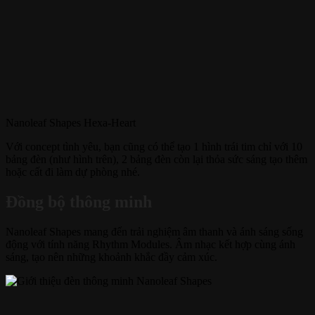
Nanoleaf Shapes Hexa-Heart
Với concept tình yêu, bạn cũng có thể tạo 1 hình trái tim chỉ với 10
bảng đèn (như hình trên), 2 bảng đèn còn lại thỏa sức sáng tạo thêm
hoặc cất đi làm dự phòng nhé.
Đồng bộ thông minh
Nanoleaf Shapes mang đến trải nghiệm âm thanh và ánh sáng sống
động với tính năng Rhythm Modules. Âm nhạc kết hợp cùng ánh
sáng, tạo nên những khoảnh khắc đầy cảm xúc.