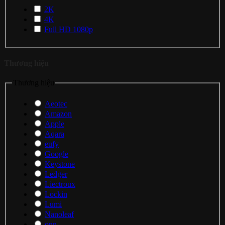
2K
4K
Full HD 1080p
Thương hiệu
Thương hiệu
Aeotec
Amazon
Apple
Aqara
eufy
Google
Keystone
Ledger
Liectroux
Lockin
Lumi
Nanoleaf
onn.