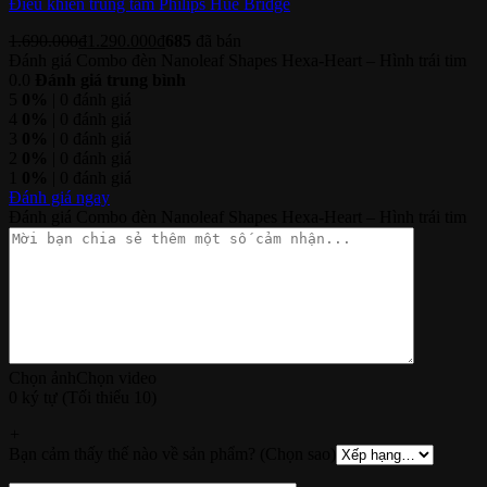
Điều khiển trung tâm Philips Hue Bridge
1.690.000
₫
1.290.000
₫
685
đã bán
Đánh giá Combo đèn Nanoleaf Shapes Hexa-Heart – Hình trái tim
0.0
Đánh giá trung bình
5
0%
| 0 đánh giá
4
0%
| 0 đánh giá
3
0%
| 0 đánh giá
2
0%
| 0 đánh giá
1
0%
| 0 đánh giá
Đánh giá ngay
Đánh giá Combo đèn Nanoleaf Shapes Hexa-Heart – Hình trái tim
Chọn ảnh
Chọn video
0 ký tự (Tối thiểu 10)
+
Bạn cảm thấy thế nào về sản phẩm? (Chọn sao)