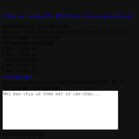
Philips Hue Centura, đèn chiếu điểm âm trần cao cấp 16 triệu màu
1.890.000
₫
1.870.000
₫
553
đã bán
Đánh giá Combo 4 đèn Yeelight Mesh Downlight M2 / M2 Pro /
M2 Spotlight – Tiết kiệm hơn
0.0
Đánh giá trung bình
5
0%
| 0 đánh giá
4
0%
| 0 đánh giá
3
0%
| 0 đánh giá
2
0%
| 0 đánh giá
1
0%
| 0 đánh giá
Đánh giá ngay
Đánh giá Combo 4 đèn Yeelight Mesh Downlight M2 / M2 Pro /
M2 Spotlight – Tiết kiệm hơn
Chọn ảnh
Chọn video