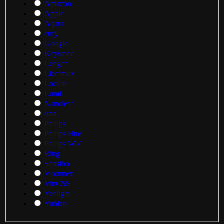
Amazon
Apple
Aqara
eufy
Google
Keystone
Ledger
Liectroux
Lockin
Lumi
Nanoleaf
onn.
Philips
Philips Hue
Philips WiZ
Ring
Sensibo
Vconnex
VinCSS
Yeelight
Yubico