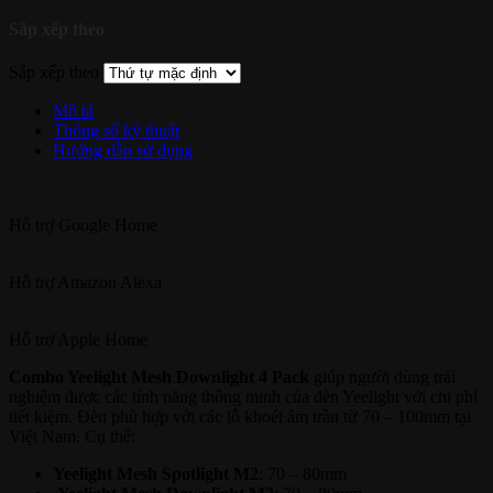
Sắp xếp theo
Sắp xếp theo
Mô tả
Thông số kỹ thuật
Hướng dẫn sử dụng
Hỗ trợ
Google Home
Hỗ trợ
Amazon Alexa
Hỗ trợ
Apple Home
Combo Yeelight Mesh Downlight 4 Pack
giúp người dùng trải
nghiệm được các tính năng thông minh của đèn Yeelight với chi phí
tiết kiệm. Đèn phù hợp với các lỗ khoét âm trần từ 70 – 100mm tại
Việt Nam. Cụ thể:
Yeelight Mesh Spotlight M2
: 70 – 80mm