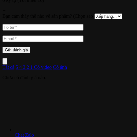
0 ký tự (Tối thiểu 10)
+
Bạn cảm thấy thế nào về sản phẩm? (Chọn sao)
Tất cả
5
4
3
2
1
Có video
Có ảnh
Chưa có đánh giá nào.
Chat Zalo