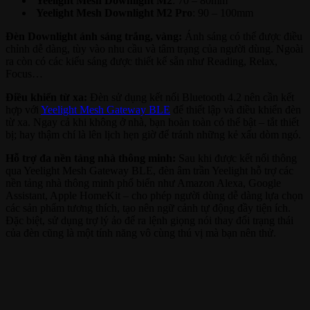
Yeelight Mesh Downlight M2
: 70 – 80mm
Yeelight Mesh Downlight M2 Pro
: 90 – 100mm
Đèn Downlight ánh sáng trắng, vàng:
Ánh sáng có thể được điều
chỉnh dễ dàng, tùy vào nhu cầu và tâm trạng của người dùng. Ngoài
ra còn có các kiểu sáng được thiết kế sẵn như Reading, Relax,
Focus…
Điều khiển từ xa:
Đèn sử dụng kết nối Bluetooth 4.2 nên cần kết
hợp với
Yeelight Mesh Gateway BLE
để thiết lập và điều khiển đèn
từ xa. Ngay cả khi không ở nhà, bạn hoàn toàn có thể bật – tắt thiết
bị; hay thậm chí là lên lịch hẹn giờ để tránh những kẻ xấu dòm ngó.
Hỗ trợ đa nền tảng nhà thông minh:
Sau khi được kết nối thông
qua Yeelight Mesh Gateway BLE, đèn âm trần Yeelight hỗ trợ các
nền tảng nhà thông minh phổ biến như Amazon Alexa, Google
Assistant, Apple HomeKit – cho phép người dùng dễ dàng lựa chọn
các sản phẩm tương thích, tạo nên ngữ cảnh tự động đầy tiện ích.
Đặc biệt, sử dụng trợ lý ảo để ra lệnh giọng nói thay đổi trạng thái
của đèn cũng là một tính năng vô cùng thú vị mà bạn nên thử.