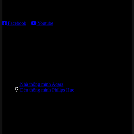
Thời gian làm việc:
T2 – T6: 8h30 – 12h00; 13h30 – 18h00
T7 – CN: 8h30 – 12h00; 13h30 – 16h00
Facebook
–
Youtube
DANH MỤC SẢN PHẨM
Nhà thông minh Aqara
Đèn thông minh Philips Hue