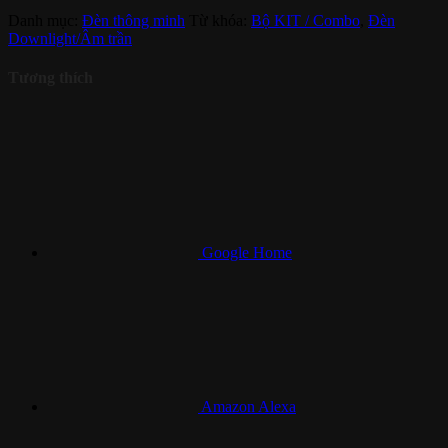
Danh mục:
Đèn thông minh
Từ khóa:
Bộ KIT / Combo
,
Đèn
Downlight/Âm trần
Tương thích
Google Home
Amazon Alexa