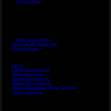
Ví lạnh Ledger
Khóa bảo mật Yubico
Đèn thông minh Philips WiZ
Khóa cửa Philips
HỖ TRỢ KHÁCH HÀNG
Liên hệ
Lắp đặt Nhà thông minh
Hướng dẫn sử dụng
Phương thức thanh toán
Phương thức vận chuyển
Chính sách kiểm hàng
,
đổi trả
,
bảo hành
Chính sách bảo mật