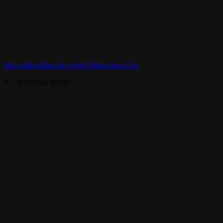
Đèn chiếu điểm sân vườn Philips Hue Lily
3.576.000
₫
16
đã bán