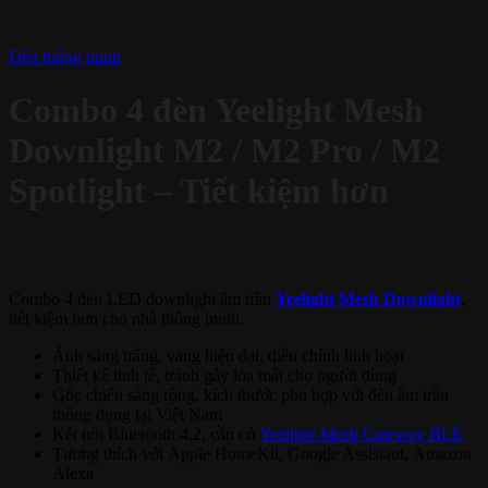
Đèn thông minh
Combo 4 đèn Yeelight Mesh
Downlight M2 / M2 Pro / M2
Spotlight – Tiết kiệm hơn
Combo 4 đèn LED downlight âm trần
Yeelight Mesh Downlight
,
tiết kiệm hơn cho nhà thông minh.
Ánh sáng trắng, vàng hiện đại, điều chỉnh linh hoạt
Thiết kế tinh tế, tránh gây lóa mắt cho người dùng
Góc chiếu sáng rộng, kích thước phù hợp với đèn âm trần
thông dụng tại Việt Nam
Kết nối Bluetooth 4.2, cần có
Yeelight Mesh Gateway BLE
Tương thích với Apple HomeKit, Google Assistant, Amazon
Alexa