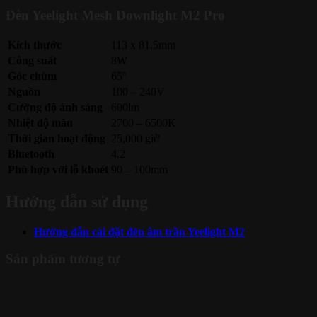
Đèn Yeelight Mesh Downlight M2 Pro
Kích thước
113 x 81.5mm
Công suất
8W
Góc chùm
65º
Nguồn
100 – 240V
Cường độ ánh sáng
600lm
Nhiệt độ màu
2700 – 6500K
Thời gian hoạt động
25,000 giờ
Bluetooth
4.2
Phù hợp với lỗ khoét
90 – 100mm
Hướng dẫn sử dụng
Hướng dẫn cài đặt đèn âm trần Yeelight M2
Sản phẩm tương tự