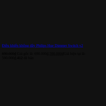
Điều khiển không dây Philips Hue Dimmer Switch v2
690.000
₫
Giá gốc là: 690.000₫.
590.000
₫
Giá hiện tại là:
590.000₫.
412
đã bán