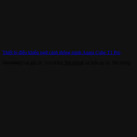
Thiết bị điều khiển ngữ cảnh thông minh Aqara Cube T1 Pro
510.000
₫
Giá gốc là: 510.000₫.
390.000
₫
Giá hiện tại là: 390.000₫.