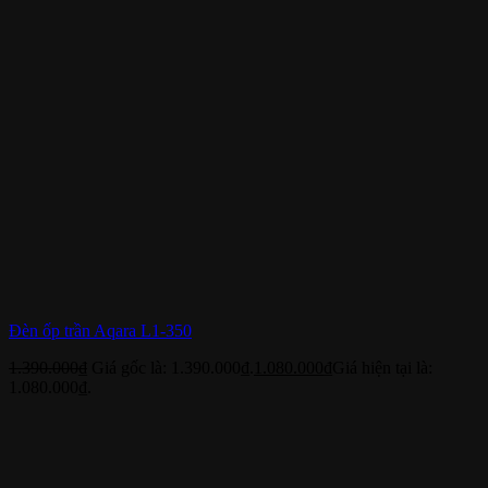
Đèn ốp trần Aqara L1-350
1.390.000
₫
Giá gốc là: 1.390.000₫.
1.080.000
₫
Giá hiện tại là:
1.080.000₫.