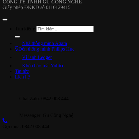
CÔNG TY TNHH GU CÔNG NGHỆ
Giấy phép ĐKKD số 0110129415
Tìm kiếm:
Nhà thông minh Aqara
Đèn thông minh Philips Hue
Ví lạnh Ledger
Khóa bảo mật Yubico
Tin tức
Liên hệ
Chat Zalo: 0842 008 444
Messenger: Gu Công Nghệ
Gọi mua: 0842 008 444