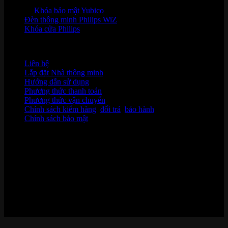
Khóa bảo mật Yubico
Đèn thông minh Philips WiZ
Khóa cửa Philips
HỖ TRỢ KHÁCH HÀNG
Liên hệ
Lắp đặt Nhà thông minh
Hướng dẫn sử dụng
Phương thức thanh toán
Phương thức vận chuyển
Chính sách kiểm hàng
,
đổi trả
,
bảo hành
Chính sách bảo mật