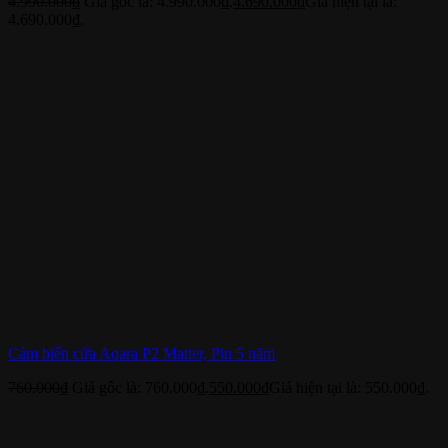
4.990.000
₫
Giá gốc là: 4.990.000₫.
4.690.000
₫
Giá hiện tại là:
4.690.000₫.
Cảm biến cửa Aqara P2 Matter, Pin 5 năm
760.000
₫
Giá gốc là: 760.000₫.
550.000
₫
Giá hiện tại là: 550.000₫.