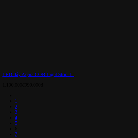
LED dây Aqara COB Light Strip T1
1.190.000
₫
990.000
₫
1
2
3
4
5
6
7