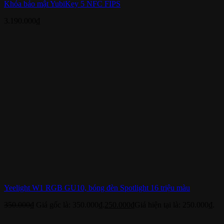
Khóa bảo mật YubiKey 5 NFC FIPS
3.190.000
₫
Yeelight W1 RGB GU10, bóng đèn Spotlight 16 triệu màu
350.000
₫
Giá gốc là: 350.000₫.
250.000
₫
Giá hiện tại là: 250.000₫.