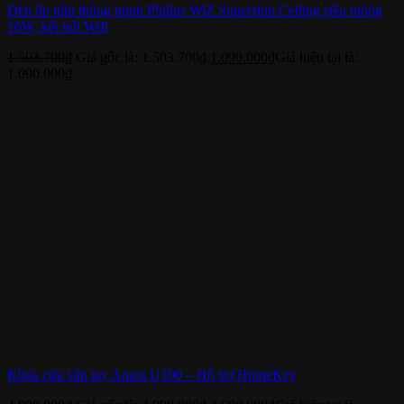
Đèn ốp trần thông minh Philips WiZ Superslim Ceiling siêu mỏng
16W, kết nối Wifi
1.503.700
₫
Giá gốc là: 1.503.700₫.
1.090.000
₫
Giá hiện tại là:
1.090.000₫.
Khóa cửa vân tay Aqara U100 – Hỗ trợ HomeKey