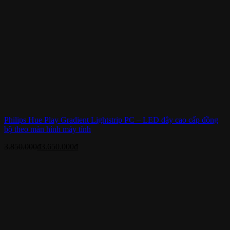
Philips Hue Play Gradient Lightstrip PC – LED dây cao cấp đồng
bộ theo màn hình máy tính
3.850.000
₫
3.650.000
₫