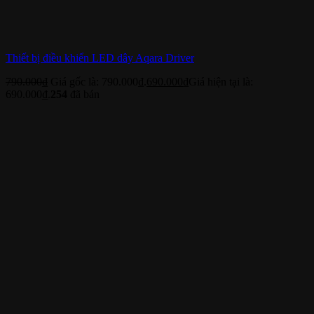
Thiết bị điều khiển LED dây Aqara Driver
790.000
₫
Giá gốc là: 790.000₫.
690.000
₫
Giá hiện tại là:
690.000₫.
254
đã bán