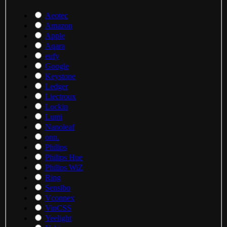
Aeotec
Amazon
Apple
Aqara
eufy
Google
Keystone
Ledger
Liectroux
Lockin
Lumi
Nanoleaf
onn.
Philips
Philips Hue
Philips WiZ
Ring
Sensibo
Vconnex
VinCSS
Yeelight