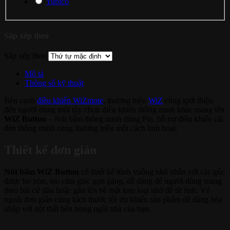
Yubico
Sắp xếp theo
Sắp xếp theo
Mô tả
Thông số kỹ thuật
Bên cạnh
điều khiển WiZmote
, thương hiệu
WiZ
cũng giới thiệu
đến người dùng một tùy chọn điều khiển thông minh khác mang tên
WiZ Button
– Nút bấm thông minh dùng Pin, hỗ trợ điều khiển các
đèn thông minh cùng thương hiệu một cách linh hoạt.
Thiết kế đơn giản
Nút bấm WiZ Button
có thiết kế hình vuông nhỏ nhắn với các góc
được bo tròn, tạo cảm giác gọn gàng, dễ dàng để người dùng mang
theo bất cứ đâu hoặc gắn lên bề mặt kim loại nhờ đế từ tính. Vẻ
ngoài đơn giản cùng kích thước tối ưu khiến sản phẩm dễ dàng hòa
nhập với nột thất bên trong ngôi nhà của bạn.