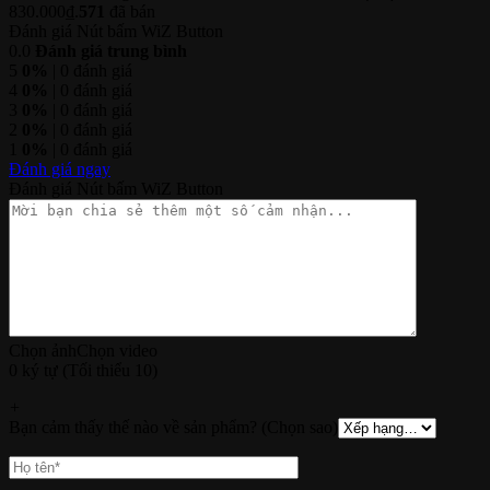
830.000₫.
571
đã bán
Đánh giá Nút bấm WiZ Button
0.0
Đánh giá trung bình
5
0%
| 0 đánh giá
4
0%
| 0 đánh giá
3
0%
| 0 đánh giá
2
0%
| 0 đánh giá
1
0%
| 0 đánh giá
Đánh giá ngay
Đánh giá Nút bấm WiZ Button
Chọn ảnh
Chọn video
0 ký tự (Tối thiểu 10)
+
Bạn cảm thấy thế nào về sản phẩm? (Chọn sao)