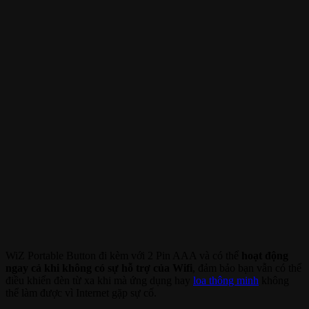
WiZ Portable Button đi kèm với 2 Pin AAA và có thể
hoạt động
ngay cả khi không có sự hỗ trợ của Wifi
, đảm bảo bạn vẫn có thể
điều khiển đèn từ xa khi mà ứng dụng hay
loa thông minh
không
thể làm được vì Internet gặp sự cố.