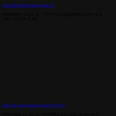
Van nước thông minh Aqara T1
2.500.000
₫
Giá gốc là: 2.500.000₫.
1.090.000
₫
Giá hiện tại là:
1.090.000₫.
26
đã bán
Công tắc công suất cao Aqara H1 20A
1.090.000
₫
Giá gốc là: 1.090.000₫.
830.000
₫
Giá hiện tại là: