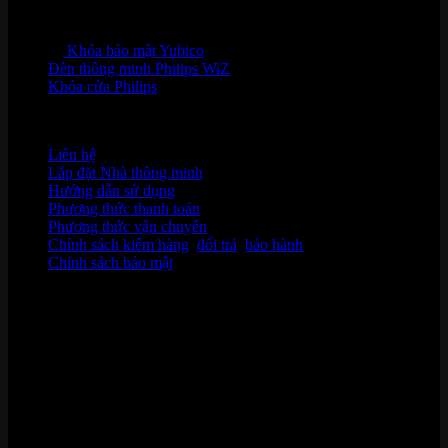
Khóa bảo mật Yubico
Đèn thông minh Philips WiZ
Khóa cửa Philips
HỖ TRỢ KHÁCH HÀNG
Liên hệ
Lắp đặt Nhà thông minh
Hướng dẫn sử dụng
Phương thức thanh toán
Phương thức vận chuyển
Chính sách kiểm hàng
,
đổi trả
,
bảo hành
Chính sách bảo mật