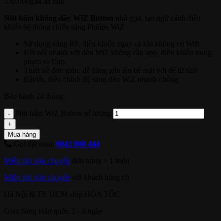
530.000
₫
34
đã bán
Nút bấm không dây WiZ Button
nhỏ gọn, tạo ngữ cảnh điều
khiển hệ thống chiếu sáng Philips WiZ
Sử dụng sóng RF, điều khiển ngay cả khi không có Wifi
Kết nối nhanh với đèn WiZ không cần app, điều khiển trong
phạm vi 15m
Thiết kế đơn giản, dễ dàng gắn lên bề mặt với đế từ tính
Bật/tắt, điều chỉnh độ sáng đèn WiZ nhanh chóng
Bảo hành 24 tháng.
Nút bấm WiZ Button số lượng
Mua hàng
Gọi đặt mua:
0842 008 444
Miễn phí vận chuyển
đơn hàng > 1 triệu
Miễn phí vận chuyển
với khách hàng cũ
Hà Nội & TP. HCM ship HỎA TỐC
Giao hàng toàn quốc 3 - 4 ngày