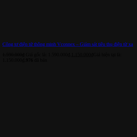
Công tơ điện tử thông minh Vconnex – Giám sát tiêu thụ điện từ xa
1.590.000
₫
Giá gốc là: 1.590.000₫.
1.150.000
₫
Giá hiện tại là:
1.150.000₫.
976
đã bán