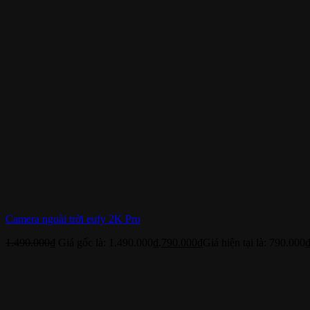
Camera ngoài trời eufy 2K Pro
1.490.000
₫
Giá gốc là: 1.490.000₫.
790.000
₫
Giá hiện tại là: 790.000₫