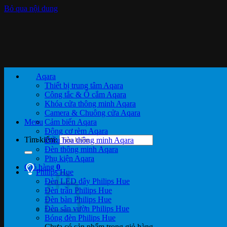
Bỏ qua nội dung
Aqara
Thiết bị trung tâm Aqara
Công tắc & Ổ cắm Aqara
Khóa cửa thông minh Aqara
Camera & Chuông cửa Aqara
Menu
Cảm biến Aqara
Động cơ rèm Aqara
Tìm kiếm:
Điều hòa thông minh Aqara
Đèn thông minh Aqara
Phụ kiện Aqara
Giỏ hàng
0
Philips Hue
Đèn LED dây Philips Hue
Đèn trần Philips Hue
Đèn bàn Philips Hue
Đèn sân vườn Philips Hue
Bóng đèn Philips Hue
Chưa có sản phẩm trong giỏ hàng.