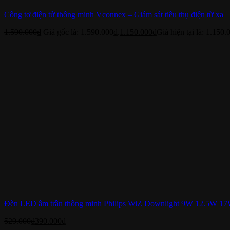
Công tơ điện tử thông minh Vconnex – Giám sát tiêu thụ điện từ xa
1.590.000
₫
Giá gốc là: 1.590.000₫.
1.150.000
₫
Giá hiện tại là: 1.150.
Đèn LED âm trần thông minh Philips WiZ Downlight 9W 12.5W 17W,
529.000
₫
390.000
₫