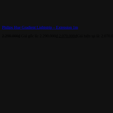
Philips Hue Gradient Lightstrip – Extension 1m
2.290.000
₫
Giá gốc là: 2.290.000₫.
2.070.000
₫
Giá hiện tại là: 2.070.