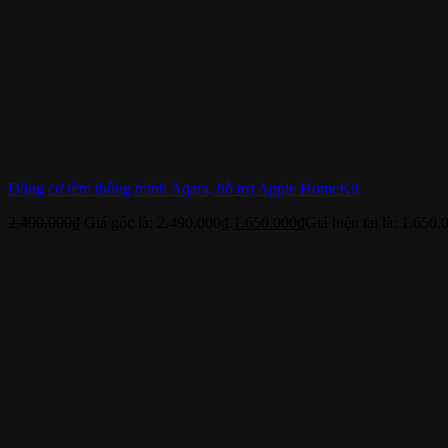
Động cơ rèm thông minh Aqara, hỗ trợ Apple HomeKit
2.490.000
₫
Giá gốc là: 2.490.000₫.
1.650.000
₫
Giá hiện tại là: 1.650.