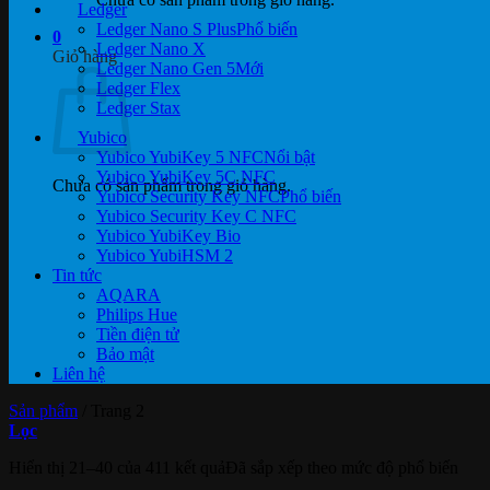
Ledger
Ledger Nano S Plus
0
Ledger Nano X
Giỏ hàng
Ledger Nano Gen 5
Ledger Flex
Ledger Stax
Yubico
Yubico YubiKey 5 NFC
Yubico YubiKey 5C NFC
Chưa có sản phẩm trong giỏ hàng.
Yubico Security Key NFC
Yubico Security Key C NFC
Yubico YubiKey Bio
Yubico YubiHSM 2
Tin tức
AQARA
Philips Hue
Tiền điện tử
Bảo mật
Liên hệ
Sản phẩm
/
Trang 2
Lọc
Hiển thị 21–40 của 411 kết quả
Đã sắp xếp theo mức độ phổ biến