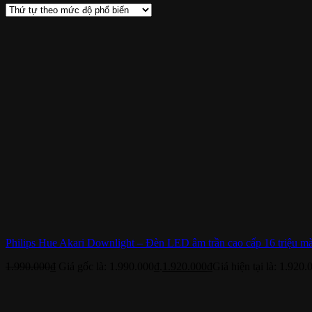
Philips Hue Akari Downlight – Đèn LED âm trần cao cấp 16 triệu m
1.990.000
₫
Giá gốc là: 1.990.000₫.
1.920.000
₫
Giá hiện tại là: 1.920.