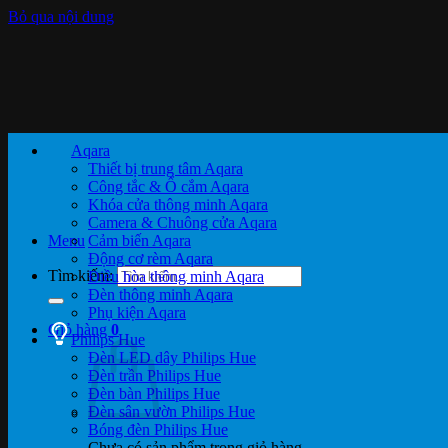
Bỏ qua nội dung
Aqara
Thiết bị trung tâm Aqara
Công tắc & Ổ cắm Aqara
Khóa cửa thông minh Aqara
Camera & Chuông cửa Aqara
Menu
Cảm biến Aqara
Động cơ rèm Aqara
Tìm kiếm:
Điều hòa thông minh Aqara
Đèn thông minh Aqara
Phụ kiện Aqara
Giỏ hàng
0
Philips Hue
Đèn LED dây Philips Hue
Đèn trần Philips Hue
Đèn bàn Philips Hue
Đèn sân vườn Philips Hue
Bóng đèn Philips Hue
Chưa có sản phẩm trong giỏ hàng.