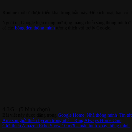
Routine mới sẽ được triển khai trong tuần này. Để kích hoạt, bạn có 
Ngoài ra, Google hiện mang mở rộng mảng chiếu sáng thông minh để
cả các
bóng đèn thông minh
tương thích với trợ lý Google.
4.3/5 - (5 bình chọn)
Bài viết này được đăng trong
Google Home
,
Nhà thông minh
,
Tin tứ
Amazon giới thiệu flycam trong nhà – Ring Always Home Cam
Giới thiệu Amazon Echo Show 10 mới – màn hình xoay thông minh