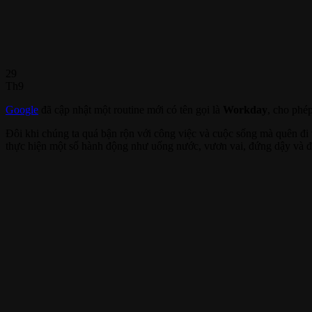
29
Th9
Google
đã cập nhật một routine mới có tên gọi là
Workday
, cho phé
Đôi khi chúng ta quá bận rộn với công việc và cuộc sống mà quên đi 
thực hiện một số hành động như uống nước, vươn vai, đứng dậy và đi