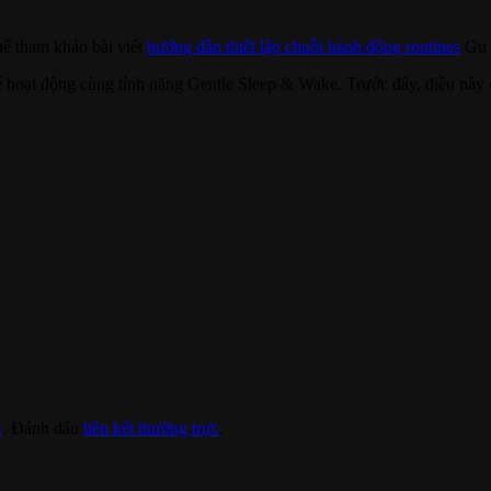
thể tham khảo bài viết
hướng dẫn thiết lập chuỗi hành động routines
Gu đ
 hoạt động cùng tính năng Gentle Sleep & Wake. Trước đây, điều này
c
. Đánh dấu
liên kết thường trực
.