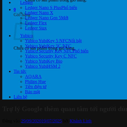
Ledger
Ledger Nano S Plus
0
Ledger Nano X
Giỏ hàng
Ledger Nano Gen 5
Ledger Flex
Ledger Stax
Yubico
Yubico YubiKey 5 NFC
Yubico YubiKey 5C NFC
Chưa có sản phẩm trong giỏ hàng.
Yubico Security Key NFC
Yubico Security Key C NFC
Yubico YubiKey Bio
Yubico YubiHSM 2
Tin tức
AQARA
Philips Hue
Tiền điện tử
Bảo mật
Liên hệ
Trợ lý Google thêm quan tâm tới người d
Đăng vào
29/09/2020
19/07/2025
bởi
Khánh Linh