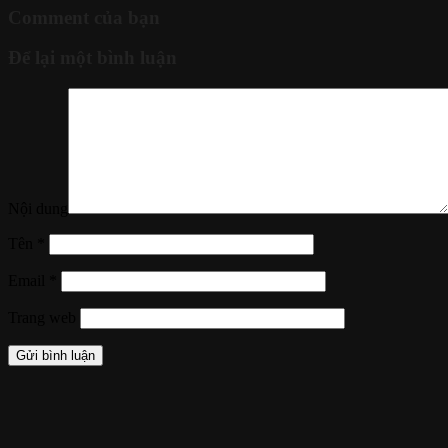
Comment của bạn
Để lại một bình luận
Nội dung
Tên
*
Email
*
Trang web