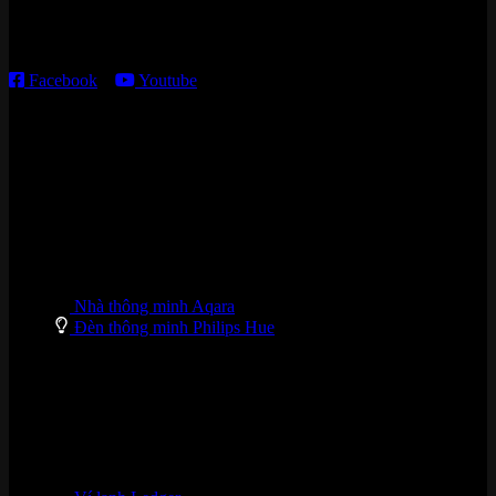
Thời gian làm việc:
T2 – T6: 8h30 – 12h00; 13h30 – 18h00
T7 – CN: 8h30 – 12h00; 13h30 – 16h00
Facebook
–
Youtube
DANH MỤC SẢN PHẨM
Nhà thông minh Aqara
Đèn thông minh Philips Hue