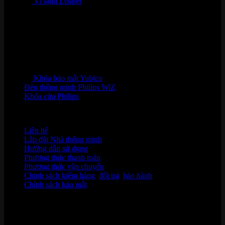
Ví lạnh Ledger
Khóa bảo mật Yubico
Đèn thông minh Philips WiZ
Khóa cửa Philips
HỖ TRỢ KHÁCH HÀNG
Liên hệ
Lắp đặt Nhà thông minh
Hướng dẫn sử dụng
Phương thức thanh toán
Phương thức vận chuyển
Chính sách kiểm hàng
,
đổi trả
,
bảo hành
Chính sách bảo mật