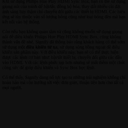
Khi sử dụng Philips Hue Play HDMI Sync Box, bạn có thể sử dụng
giọng nói của mình để bật/tắt, đồng bộ hóa, thay đổi nhiều cài đặt
ánh sáng hay thậm chí chuyển đổi giữa các thiết bị HDMI. Các hiệu
ứng sẽ tùy thuộc vào số lượng bóng cũng như loại bóng đèn mà bạn
kết nối vào hệ thống.
Còn nếu bạn không quan tâm và cũng không muốn sử dụng giọng
nói để điều khiển Philips Hue Play HDMI Sync Box, cũng không
thành vấn đề nhé. Signify đã thông báo rằng khách hàng có thể sớm
sử dụng một
điều khiển từ xa
, sử dụng sóng hồng ngoại đề điều
khiển sản phẩm này. Với điều khiển này, bạn sẽ có thể thực hiện
được các lệnh cơ bản như: bật/tắt thiết bị, chuyển đổi giữa các đầu
vào HDMI. Với các lệnh phức tạp hơn nhưng sẽ mất thêm một chút
công sức để giúp điều khiển và Sync Box học lệnh.
Có thể thấy, Signify đang nỗ lực tạo ra những trải nghiệm không chỉ
hoàn hảo mà còn hướng tới việc đơn giản, thuận tiện hơn cho tất cả
mọi người.