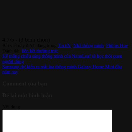
4.7/5 - (3 bình chọn)
Bài viết này được đăng trong
Tin tức
,
Nhà thông minh
,
Philips Hue
.
Đánh dấu
liên kết thường trực
.
Hệ thống chiếu sáng thông minh của NanoLeaf sẽ học thói quen
người dùng
Samsung dự kiến ra mắt loa thông minh Galaxy Home Mini đầu
năm nay
Comment của bạn
Để lại một bình luận
Nội dung