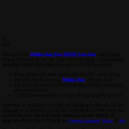
13
Th1
Tháng 9/2019,
Philips Hue Play HDMI Sync Box
được Signify
tung ra thị trường đã làm nao lòng bao khách hàng. Sở hữu
Philips
Hue Play HDMI Sync Box
đồng nghĩa với việc bạn có thể:
Đồng bộ hình ảnh hiển thị trên màn hình TV với hệ thống
ánh sáng 16 triệu màu của
Philips Hue
, thời gian thực
Kết nối tối đa 4 thiết bị giải trí qua cổng HDMI, tự động lựa
chọn input đầu vào
Cá nhân hóa trải nghiệm của bạn với ứng dụng Philips Hue
Tuy nhiên, có một thiếu sót chính mà Signify quên đưa vào bộ sản
phẩm, đó là ra lệnh bằng giọng nói. Thiếu sót này sẽ sớm được loại
bỏ thôi, bởi
bản cập nhật phần mềm mới ra mắt tới đây sẽ
upgrade hỗ trợ cho cả 3 trợ lý ảo
:
Google Assistant
,
Alexa
và
Siri
.