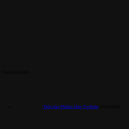
Sản phẩm mới
Đèn bàn Philips Hue Twilight
6.940.000
₫