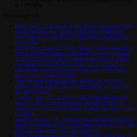
là: 7.590.000₫.
Tin công nghệ mới
Philips Hue 5.72: Khảo sát về mức tiêu thụ năng lượng trong
ứng dụng Philips Hue
Không có bình luận
ở Philips Hue
5.72: Khảo sát về mức tiêu thụ năng lượng trong ứng dụng
Philips Hue
Aqara Power Plugs H2 EU/UK “lộ diện” với khả năng hỗ trợ
Thread & Zigbee
Không có bình luận
ở Aqara Power Plugs
H2 EU/UK “lộ diện” với khả năng hỗ trợ Thread & Zigbee
Đèn thông minh cỡ lớn Philips Hue Go XXL chuẩn bị ra
mắt?
Không có bình luận
ở Đèn thông minh cỡ lớn Philips
Hue Go XXL chuẩn bị ra mắt?
Aqara sẽ mang những “tân binh” nào đến với IFA 2026?
Không có bình luận
ở Aqara sẽ mang những “tân binh” nào
đến với IFA 2026?
[THÔNG BÁO] GU CÔNG NGHỆ chuyển địa điểm chi
nhánh TP. Hồ Chí Minh
Không có bình luận
ở [THÔNG
BÁO] GU CÔNG NGHỆ chuyển địa điểm chi nhánh TP. Hồ
Chí Minh
YubiKey firmware 5.8 – Mở rộng khả năng xác thực trong kỷ
nguyên AI
Không có bình luận
ở YubiKey firmware 5.8 – Mở
rộng khả năng xác thực trong kỷ nguyên AI
Philips Hue Festavia sắp có thêm 3 phiên bản mới
Không có