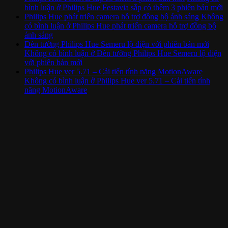
bình luận
ở Philips Hue Festavia sắp có thêm 3 phiên bản mới
Philips Hue phát triển camera hỗ trợ đồng bộ ánh sáng
Không
có bình luận
ở Philips Hue phát triển camera hỗ trợ đồng bộ
ánh sáng
Đèn tường Philips Hue Semeru lộ diện với phiên bản mới
Không có bình luận
ở Đèn tường Philips Hue Semeru lộ diện
với phiên bản mới
Philips Hue ver 5.71 – Cải tiến tính năng MotionAware
Không có bình luận
ở Philips Hue ver 5.71 – Cải tiến tính
năng MotionAware